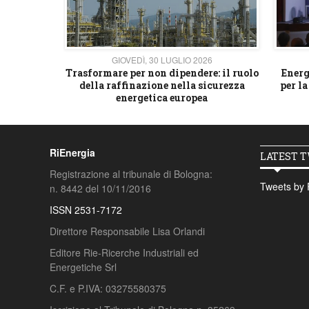
26
GIOVEDÌ, 30 LUGLIO 2026
 strategico
Trasformare per non dipendere: il ruolo
Energ
della raffinazione nella sicurezza
per la
energetica europea
RiEnergia
LATEST 
Registrazione al tribunale di Bologna:
Tweets by 
n. 8442 del 10/11/2016
ISSN 2531-7172
Direttore Responsabile Lisa Orlandi
Editore Rie-Ricerche Industriali ed
Energetiche Srl
C.F. e P.IVA: 03275580375