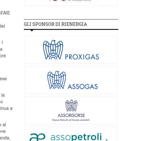
ll’AIE
GLI SPONSOR DI RIENERGIA
del
 I
la
ore
nese
 la
no
tinua a
 al
one
manda,