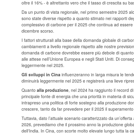
oltre il 16% - è altrettanto vero che il tasso di crescita su
Da un punto di vista regionale, nel primo semestre 2025 al
sono state diverse rispetto a quanto stimato nei rapporti d
complessivo di carbone per il 2025 che continua ad essere 
dicembre scorso.
I fattori strutturali alla base della domanda globale di carbon
cambiamenti a livello regionale rispetto alle nostre previsio
domanda di carbone dovrebbe essere più debole di quanto
alle attese nell’Unione Europea e negli Stati Uniti. Di co
leggermente nel 2025.
Gli sviluppi in Cina
influenzeranno in larga misura le tende
diminuirà leggermente nel 2025 e registrerà una lieve ripresa
Quanto
alla produzione
, nel 2024 ha raggiunto il record d
principale fonte di energia che una priorità in materia di si
intrapreso una politica di forte sostegno alla produzione 
crescere, tanto da far prevedere per il 2025 il superamento 
Tuttavia, dato l’attuale scenario caratterizzato da un’offe
2026, prevediamo che il prossimo anno la produzione globale 
dell'India. In Cina, con scorte molto elevate lungo tutta l