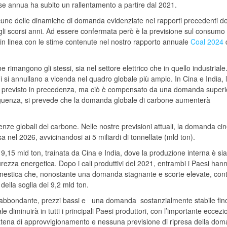
 base annua ha subito un rallentamento a partire dal 2021.
cune delle dinamiche di domanda evidenziate nei rapporti precedenti de
egli scorsi anni. Ad essere confermata però è la previsione sul consumo
in linea con le stime contenute nel nostro rapporto annuale
Coal 2024
e rimangono gli stessi, sia nel settore elettrico che in quello industriale.
ni si annullano a vicenda nel quadro globale più ampio. In Cina e India, 
 previsto in precedenza, ma ciò è compensato da una domanda superi
nseguenza, si prevede che la domanda globale di carbone aumenterà
nze globali del carbone. Nelle nostre previsioni attuali, la domanda ci
 nel 2026, avvicinandosi ai 5 miliardi di tonnellate (mld ton).
i 9,15 mld ton, trainata da Cina e India, dove la produzione interna è sia
curezza energetica. Dopo i cali produttivi del 2021, entrambi i Paesi han
domestica che, nonostante una domanda stagnante e scorte elevate, con
della soglia dei 9,2 mld ton.
rta abbondante, prezzi bassi e una domanda sostanzialmente stabile fino
diminuirà in tutti i principali Paesi produttori, con l’importante eccezi
a catena di approvvigionamento e nessuna previsione di ripresa della do