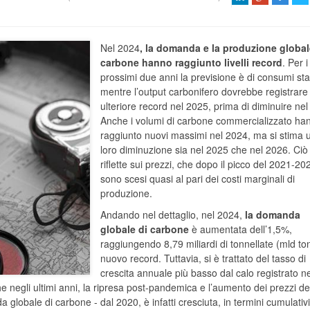
Nel 2024
, la domanda e la produzione global
carbone hanno raggiunto livelli record
. Per i
prossimi due anni la previsione è di consumi stab
mentre l’output carbonifero dovrebbe registrare
ulteriore record nel 2025, prima di diminuire ne
Anche i volumi di carbone commercializzato ha
raggiunto nuovi massimi nel 2024, ma si stima 
loro diminuzione sia nel 2025 che nel 2026. Ciò 
riflette sui prezzi, che dopo il picco del 2021-20
sono scesi quasi al pari dei costi marginali di
produzione.
Andando nel dettaglio, nel 2024,
la domanda
globale di carbone
è aumentata dell’1,5%,
raggiungendo 8,79 miliardi di tonnellate (mld to
nuovo record. Tuttavia, si è trattato del tasso di
crescita annuale più basso dal calo registrato n
 negli ultimi anni, la ripresa post-pandemica e l’aumento dei prezzi de
obale di carbone - dal 2020, è infatti cresciuta, in termini cumulativi