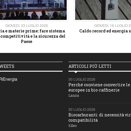
GIOVEDÌ, 23 LUGLIO 2026
GIOVEDÌ, 16 LUGLIO 
ia e materie prime: fare sistema
Caldo record ed energia s
 competitività e la sicurezza del
Paese
TWEETS
ARTICOLI PIÙ LETTI
RiEnergia
30 LUGLIO 2026
Perché conviene convertire le 
europee in bio-raffinerie
Lanza
30 LUGLIO 2026
Biocarburanti: di necessità vir
compatibilità
Sileo