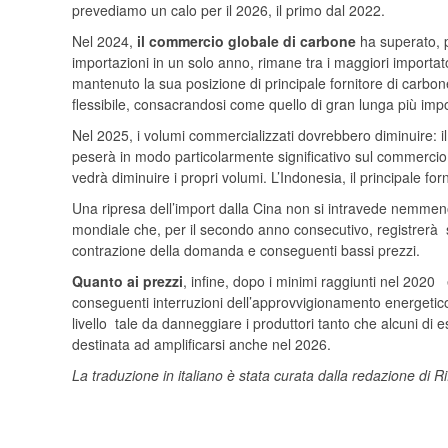
prevediamo un calo per il 2026, il primo dal 2022.
Nel 2024,
il commercio globale di carbone
ha superato, p
importazioni in un solo anno, rimane tra i maggiori importator
mantenuto la sua posizione di principale fornitore di carbon
flessibile, consacrandosi come quello di gran lunga più imp
Nel 2025, i volumi commercializzati dovrebbero diminuire: il 
peserà in modo particolarmente significativo sul commercio g
vedrà diminuire i propri volumi. L’Indonesia, il principale forn
Una ripresa dell’import dalla Cina non si intravede nemmeno
mondiale che, per il secondo anno consecutivo, registrerà se
contrazione della domanda e conseguenti bassi prezzi.
Quanto ai prezzi
, infine, dopo i minimi raggiunti nel 2020 
conseguenti interruzioni dell’approvvigionamento energetico
livello tale da danneggiare i produttori tanto che alcuni d
destinata ad amplificarsi anche nel 2026.
La traduzione in italiano è stata curata dalla redazione di R