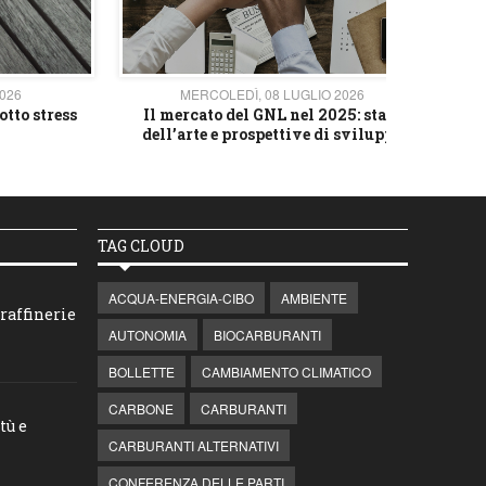
2026
MERCOLEDÌ, 08 LUGLIO 2026
otto stress
Il mercato del GNL nel 2025: stato
L'av
dell’arte e prospettive di sviluppo
TAG CLOUD
ACQUA-ENERGIA-CIBO
AMBIENTE
raffinerie
AUTONOMIA
BIOCARBURANTI
BOLLETTE
CAMBIAMENTO CLIMATICO
CARBONE
CARBURANTI
tù e
CARBURANTI ALTERNATIVI
CONFERENZA DELLE PARTI