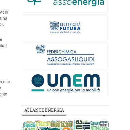
Mt di
ia ha
più
he
tori
a e le
n
ente
ATLANTE ENERGIA