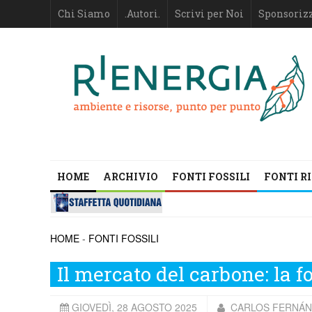
Chi Siamo
.Autori.
Scrivi per Noi
Sponsoriz
HOME
ARCHIVIO
FONTI FOSSILI
FONTI R
HOME
-
FONTI FOSSILI
Il mercato del carbone: la f
GIOVEDÌ, 28 AGOSTO 2025
CARLOS FERNÁND