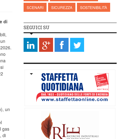
SCENARI
SICUREZZA
SOSTENIBILITÀ
e di
SEGUICI SU
ili,
 un
l 2026.
nno
una
si
22
n), un
el
l gas
, di