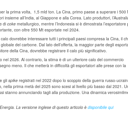
er la prima volta, 1,5 mld ton. La Cina, primo paese a superare i 500 
i insieme all’India, al Giappone e alla Corea. Lato produttori, l’Austral
e di
coke
metallurgico, mentre l’Indonesia si è dimostrata l’esportatore 
ortante, con oltre 550 Mt esportate nel 2024.
calo dovrebbe interessare tutti i principali paesi compresa la Cina, il c
lobale del carbone. Dal lato dell’offerta, la maggior parte degli esporta
itore della Cina, dovrebbe registrare il calo più significativo.
 nel 2026. Al contrario, la stima è di un ulteriore calo del commercio
gno meno. Il che metterà in difficoltà gli esportatori alle prese con la
e gli
spike
registrati nel 2022 dopo lo scoppio della guerra russo-ucrain
, nella prima metà del 2025 sono scesi al livello più basso dal 2021. U
i essi stanno annunciando tagli alla produzione. Una dinamica verosimilm
iEnergia. La versione inglese di questo articolo è
disponibile qui