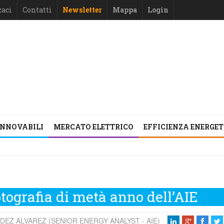
zaci
Contatti
Newsletter
Mappa
Login
INNOVABILI
MERCATO ELETTRICO
EFFICIENZA ENERGE
otografia di metà anno dell’AIE
EZ ALVAREZ (SENIOR ENERGY ANALYST - AIE)