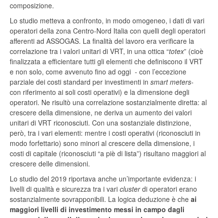
composizione.
Lo studio metteva a confronto, in modo omogeneo, i dati di vari
operatori della zona Centro-Nord Italia con quelli degli operatori
afferenti ad ASSOGAS. La finalità del lavoro era verificare la
correlazione tra i valori unitari di VRT, in una ottica “
totex
” (cioè
finalizzata a efficientare tutti gli elementi che definiscono il VRT
e non solo, come avvenuto fino ad oggi - con l’eccezione
parziale dei costi standard per investimenti in
smart meters
-
con riferimento ai soli costi operativi) e la dimensione degli
operatori. Ne risultò una correlazione sostanzialmente diretta: al
crescere della dimensione, ne deriva un aumento dei valori
unitari di VRT riconosciuti. Con una sostanziale distinzione,
però, tra i vari elementi: mentre i costi operativi (riconosciuti in
modo forfettario) sono minori al crescere della dimensione, i
costi di capitale (riconosciuti “a piè di lista”) risultano maggiori al
crescere delle dimensioni.
Lo studio del 2019 riportava anche un’importante evidenza: i
livelli di qualità e sicurezza tra i vari
cluster
di operatori erano
sostanzialmente sovrapponibili.
La logica deduzione è che
ai
maggiori livelli di investimento messi in campo dagli