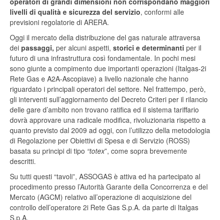
operatori di grandi dimensioni non corrispondano maggiori
livelli di qualità e sicurezza del servizio
, conformi alle
previsioni regolatorie di ARERA.
Oggi il mercato della distribuzione del gas naturale attraversa
dei
passaggi,
per alcuni aspetti,
storici e determinanti
per il
futuro di una infrastruttura così fondamentale. In pochi mesi
sono giunte a compimento due importanti operazioni (Italgas-2i
Rete Gas e A2A-Ascopiave) a livello nazionale che hanno
riguardato i principali operatori del settore. Nel frattempo, però,
gli interventi sull’aggiornamento del Decreto Criteri per il rilancio
delle gare d’ambito non trovano ratifica ed il sistema tariffario
dovrà approvare una radicale modifica, rivoluzionaria rispetto a
quanto previsto dal 2009 ad oggi, con l’utilizzo della metodologia
di Regolazione per Obiettivi di Spesa e di Servizio (ROSS)
basata su principi di tipo
“totex
”, come sopra brevemente
descritti.
Su tutti questi “tavoli”, ASSOGAS è attiva ed ha partecipato al
procedimento presso l’Autorità Garante della Concorrenza e del
Mercato (AGCM) relativo all’operazione di acquisizione del
controllo dell’operatore 2i Rete Gas S.p.A. da parte di Italgas
S.p.A.