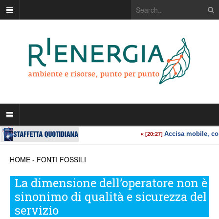
HOME
-
FONTI FOSSILI
La dimensione dell’operatore non è
sinonimo di qualità e sicurezza del
servizio