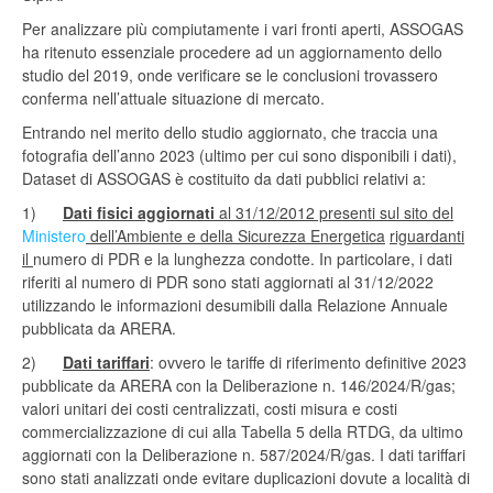
Per analizzare più compiutamente i vari fronti aperti, ASSOGAS
ha ritenuto essenziale procedere ad un aggiornamento dello
studio del 2019, onde verificare se le conclusioni trovassero
conferma nell’attuale situazione di mercato.
Entrando nel merito dello studio aggiornato, che traccia una
fotografia dell’anno 2023 (ultimo per cui sono disponibili i dati),
Dataset di ASSOGAS è costituito da dati pubblici relativi a:
1)
Dati fisici aggiornati
al 31/12/2012 presenti sul sito del
Ministero
dell’Ambiente e della Sicurezza Energetica
riguardanti
il
numero di PDR e la lunghezza condotte. In particolare, i dati
riferiti al numero di PDR sono stati aggiornati al 31/12/2022
utilizzando le informazioni desumibili dalla Relazione Annuale
pubblicata da ARERA.
2)
Dati tariffari
: ovvero le tariffe di riferimento definitive 2023
pubblicate da ARERA con la Deliberazione n. 146/2024/R/gas;
valori unitari dei costi centralizzati, costi misura e costi
commercializzazione di cui alla Tabella 5 della RTDG, da ultimo
aggiornati con la Deliberazione n. 587/2024/R/gas. I dati tariffari
sono stati analizzati onde evitare duplicazioni dovute a località di