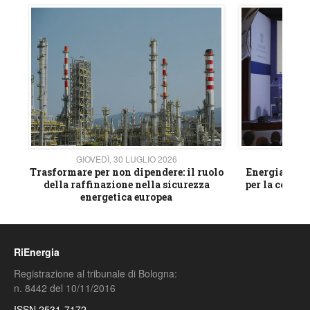
GIOVEDÌ, 30 LUGLIO 2026
GIOVE
ico
Trasformare per non dipendere: il ruolo
Energia e mat
della raffinazione nella sicurezza
per la compet
energetica europea
RiEnergia
Registrazione al tribunale di Bologna:
n. 8442 del 10/11/2016
ISSN 2531-7172