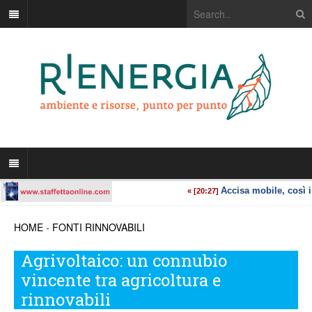
HOME
-
FONTI RINNOVABILI
Agrivoltaico: un connubio
vincente tra agricoltura e
rinnovabili