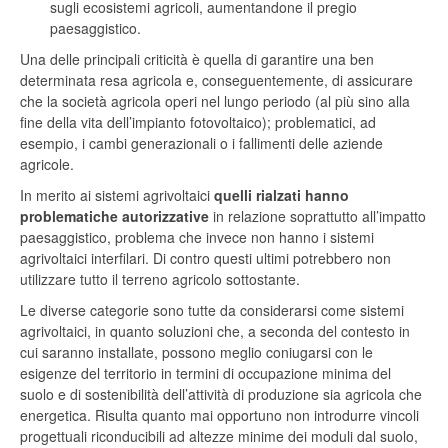
sugli ecosistemi agricoli, aumentandone il pregio
paesaggistico.
Una delle principali criticità è quella di garantire una ben
determinata resa agricola e, conseguentemente, di assicurare
che la società agricola operi nel lungo periodo (al più sino alla
fine della vita dell’impianto fotovoltaico); problematici, ad
esempio, i cambi generazionali o i fallimenti delle aziende
agricole.
In merito ai sistemi agrivoltaici
quelli rialzati hanno
problematiche autorizzative
in relazione soprattutto all’impatto
paesaggistico, problema che invece non hanno i sistemi
agrivoltaici interfilari. Di contro questi ultimi potrebbero non
utilizzare tutto il terreno agricolo sottostante.
Le diverse categorie sono tutte da considerarsi come sistemi
agrivoltaici, in quanto soluzioni che, a seconda del contesto in
cui saranno installate, possono meglio coniugarsi con le
esigenze del territorio in termini di occupazione minima del
suolo e di sostenibilità dell’attività di produzione sia agricola che
energetica. Risulta quanto mai opportuno non introdurre vincoli
progettuali riconducibili ad altezze minime dei moduli dal suolo,