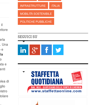
INFRASTRUTTURE
ITALIA
MOBILITÀ SOSTENIBILE
POLITICHE PUBBLICHE
il
ettore
SEGUICI SU
arla
n
. Una
o e
lla
to
ata e
enti
blea di
glio
nistro
tolare