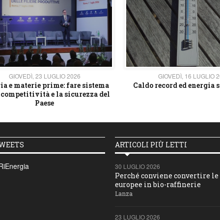
GIOVEDÌ, 23 LUGLIO 2026
GIOVEDÌ, 16 LUGLIO 
ia e materie prime: fare sistema
Caldo record ed energia s
 competitività e la sicurezza del
Paese
TWEETS
ARTICOLI PIÙ LETTI
RiEnergia
30 LUGLIO 2026
Perché conviene convertire le 
europee in bio-raffinerie
Lanza
23 LUGLIO 2026