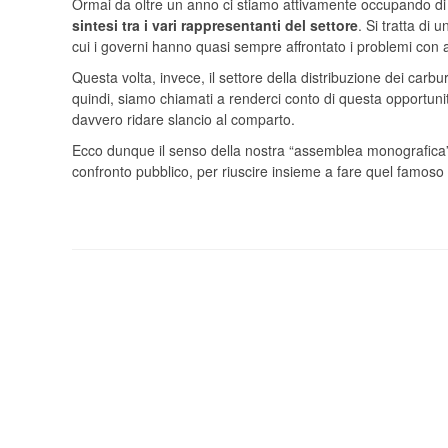
Ormai da oltre un anno ci stiamo attivamente occupando di q
sintesi tra i vari rappresentanti del settore
. Si tratta di
cui i governi hanno quasi sempre affrontato i problemi con al
Questa volta, invece, il settore della distribuzione dei carbu
quindi, siamo chiamati a renderci conto di questa opportu
davvero ridare slancio al comparto.
Ecco dunque il senso della nostra “assemblea monografica” 
confronto pubblico, per riuscire insieme a fare quel famoso “s