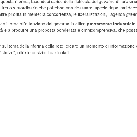
uesta riforma, facendoci carico della richiesta del governo di fare
un
 un treno straordinario che potrebbe non ripassare, specie dopo vari dece
tre priorità in mente: la concorrenza, le liberalizzazioni, l’agenda
gree
ranti torna all’attenzione del governo in ottica
prettamente industriale
nità e a produrre una proposta ponderata e omnicomprensiva, che poss
sul tema della riforma della rete: creare un momento di informazione 
forzo”, oltre le posizioni particolari.