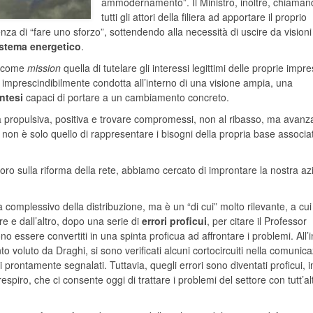
ammodernamento”. Il Ministro, inoltre, chiama
tutti gli attori della filiera ad apportare il proprio
enza di “fare uno sforzo”, sottendendo alla necessità di uscire da visioni
istema energetico
.
no come
mission
quella di tutelare gli interessi legittimi delle proprie impre
e imprescindibilmente condotta all’interno di una visione ampia, una
ntesi
capaci di portare a un cambiamento concreto.
a propulsiva, positiva e trovare compromessi, non al ribasso, ma avanzat
a non è solo quello di rappresentare i bisogni della propria base associat
ro sulla riforma della rete, abbiamo cercato di improntare la nostra az
a complessivo della distribuzione, ma è un “di cui” molto rilevante, a cui
re e dall’altro, dopo una serie di
errori proficui
, per citare il Professor
no essere convertiti in una spinta proficua ad affrontare i problemi. All’i
nto voluto da Draghi, si sono verificati alcuni cortocircuiti nella comunic
 prontamente segnalati. Tuttavia, quegli errori sono diventati proficui, i
spiro, che ci consente oggi di trattare i problemi del settore con tutt’al