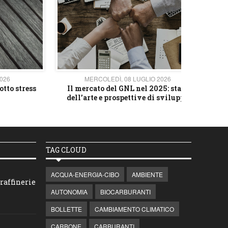
2026
MERCOLEDÌ, 08 LUGLIO 2026
otto stress
Il mercato del GNL nel 2025: stato
L'av
dell’arte e prospettive di sviluppo
TAG CLOUD
ACQUA-ENERGIA-CIBO
AMBIENTE
raffinerie
AUTONOMIA
BIOCARBURANTI
BOLLETTE
CAMBIAMENTO CLIMATICO
CARBONE
CARBURANTI