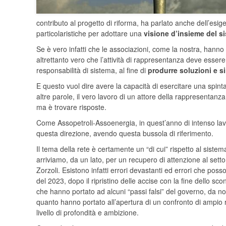
contributo al progetto di riforma, ha parlato anche dell’esig
particolaristiche per adottare una
visione d’insieme del s
Se è vero infatti che le associazioni, come la nostra, han
altrettanto vero che l’attività di rappresentanza deve esser
responsabilità di sistema, al fine di
produrre soluzioni e si
E questo vuol dire avere la capacità di esercitare una spint
altre parole, il vero lavoro di un attore della rappresentanz
ma è trovare risposte.
Come Assopetroli-Assoenergia, in quest’anno di intenso lavo
questa direzione, avendo questa bussola di riferimento.
Il tema della rete è certamente un “di cui” rispetto al sistem
arriviamo, da un lato, per un recupero di attenzione al setto
Zorzoli. Esistono infatti errori devastanti ed errori che posso
del 2023, dopo il ripristino delle accise con la fine dello sco
che hanno portato ad alcuni “passi falsi” del governo, da noi
quanto hanno portato all’apertura di un confronto di ampio re
livello di profondità e ambizione.