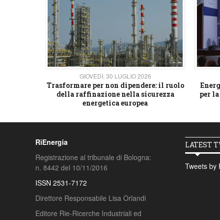
26
GIOVEDÌ, 30 LUGLIO 2026
 strategico
Trasformare per non dipendere: il ruolo
Energ
della raffinazione nella sicurezza
per la
energetica europea
RiEnergia
LATEST 
Registrazione al tribunale di Bologna:
Tweets by 
n. 8442 del 10/11/2016
ISSN 2531-7172
Direttore Responsabile Lisa Orlandi
Editore Rie-Ricerche Industriali ed