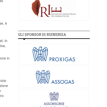
ndo
se, è
GLI SPONSOR DI RIENERGIA
i. In
iva,
ione in
nizio
azione
n
tro