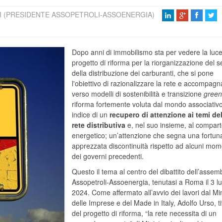
 (PRESIDENTE ASSOPETROLI-ASSOENERGIA)
Dopo anni di immobilismo sta per vedere la luce 
progetto di riforma per la riorganizzazione del s
della distribuzione dei carburanti, che si pone
l'obiettivo di razionalizzare la rete e accompagn
verso modelli di sostenibilità e transizione
gree
riforma fortemente voluta dal mondo associativ
indice di un
recupero di attenzione ai temi de
rete distributiva
e, nel suo insieme, al compar
energetico; un’attenzione che segna una fortun
apprezzata discontinuità rispetto ad alcuni mom
dei governi precedenti.
Questo il tema al centro del dibattito dell’assem
Assopetroli-Assoenergia, tenutasi a Roma il 3 lu
2024. Come affermato all’avvio dei lavori dal Mi
delle Imprese e del Made in Italy, Adolfo Urso, ti
del progetto di riforma, “la rete necessita di un