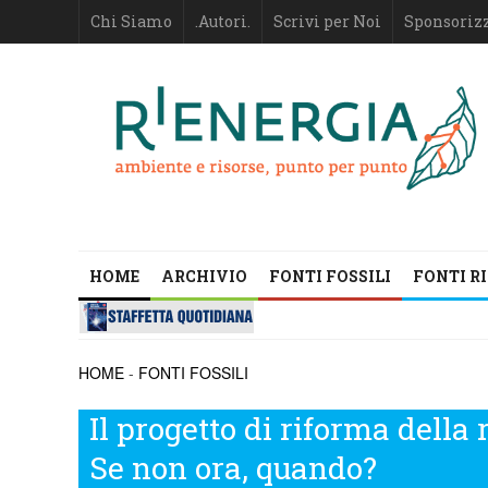
Chi Siamo
.Autori.
Scrivi per Noi
Sponsoriz
HOME
ARCHIVIO
FONTI FOSSILI
FONTI R
HOME
-
FONTI FOSSILI
Il progetto di riforma della 
Se non ora, quando?