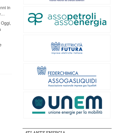
a
nni in
n
…
. Oggi,
a
e
ATLANTE ENERGIA