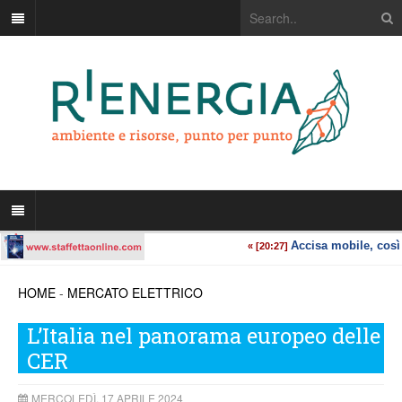
HOME
-
MERCATO ELETTRICO
L’Italia nel panorama europeo delle
CER
MERCOLEDÌ, 17 APRILE 2024