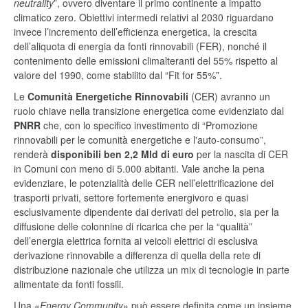
neutrality
”, ovvero diventare il primo continente a impatto
climatico zero. Obiettivi intermedi relativi al 2030 riguardano
invece l’incremento dell’efficienza energetica, la crescita
dell’aliquota di energia da fonti rinnovabili (FER), nonché il
contenimento delle emissioni climalteranti del 55% rispetto al
valore del 1990, come stabilito dal “Fit for 55%”.
Le
Comunità Energetiche Rinnovabili
(CER) avranno un
ruolo chiave nella transizione energetica come evidenziato dal
PNRR
che, con lo specifico investimento di “Promozione
rinnovabili per le comunità̀ energetiche e l'auto-consumo”,
renderà
disponibili ben 2,2 Mld di euro
per la nascita di CER
in Comuni con meno di 5.000 abitanti. Vale anche la pena
evidenziare, le potenzialità delle CER nell’elettrificazione dei
trasporti privati, settore fortemente energivoro e quasi
esclusivamente dipendente dai derivati del petrolio, sia per la
diffusione delle colonnine di ricarica che per la “qualità”
dell’energia elettrica fornita ai veicoli elettrici di esclusiva
derivazione rinnovabile a differenza di quella della rete di
distribuzione nazionale che utilizza un mix di tecnologie in parte
alimentate da fonti fossili.
Una «
Energy Community
» può essere definita come un insieme