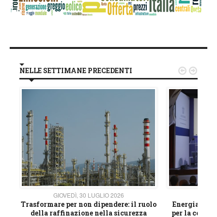
NELLE SETTIMANE PRECEDENTI


GIOVEDÌ, 30 LUGLIO 2026
GIOVE
ico
Trasformare per non dipendere: il ruolo
Energia e mat
della raffinazione nella sicurezza
per la compet