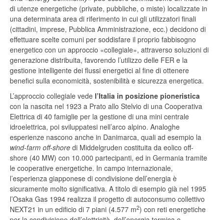
di utenze energetiche (private, pubbliche, o miste) localizzate in
una determinata area di riferimento in cui gli utilizzatori finali
(cittadini, imprese, Pubblica Amministrazione, ecc.) decidono di
effettuare scelte comuni per soddisfare il proprio fabbisogno
energetico con un approccio «collegiale», attraverso soluzioni di
generazione distribuita, favorendo l’utilizzo delle FER e la
gestione intelligente dei flussi energetici al fine di ottenere
benefici sulla economicità, sostenibilità e sicurezza energetica.
L’approccio collegiale vede
l’Italia in posizione pioneristica
con la nascita nel 1923 a Prato allo Stelvio di una Cooperativa
Elettrica di 40 famiglie per la gestione di una mini centrale
idroelettrica, poi sviluppatesi nell’arco alpino. Analoghe
esperienze nascono anche in Danimarca, quali ad esempio la
wind-farm off-shore
di Middelgruden costituita da eolico off-
shore (40 MW) con 10.000 partecipanti, ed in Germania tramite
le cooperative energetiche. In campo internazionale,
l’esperienza giapponese di condivisione dell’energia è
sicuramente molto significativa. A titolo di esempio già nel 1995
l’Osaka Gas 1994 realizza il progetto di autoconsumo collettivo
2
NEXT21 in un edificio di 7 piani (4.577 m
) con reti energetiche
per la condivisione dell’elettricità, dell’energia termica e