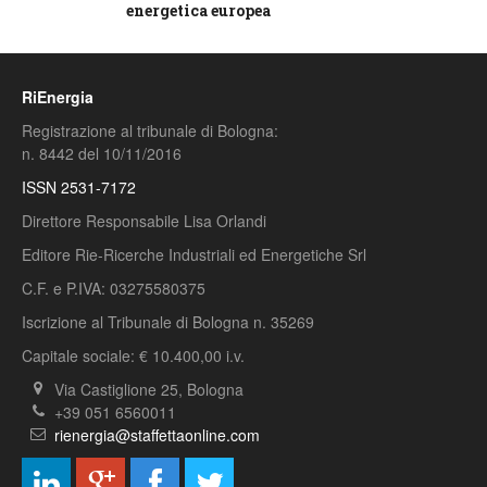
energetica europea
RiEnergia
Registrazione al tribunale di Bologna:
n. 8442 del 10/11/2016
ISSN 2531-7172
Direttore Responsabile Lisa Orlandi
Editore Rie-Ricerche Industriali ed Energetiche Srl
C.F. e P.IVA: 03275580375
Iscrizione al Tribunale di Bologna n. 35269
Capitale sociale: € 10.400,00 i.v.
Via Castiglione 25, Bologna
+39 051 6560011
rienergia@staffettaonline.com