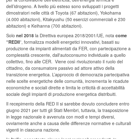
dell’idrogeno. A livello più esteso sono sviluppati i progetti
dimostratori nelle città di Toyota (67 abitazioni), Yokohama
(4.000 abitazioni), Kitakyushu (50 esercizi commerciali e 230
abitazioni) e Keihanna (700 abitazioni).
Solo
nel 2018
la Direttiva europea 2018/2001/UE, nota
come
“REDII
”, formalizza modelli energetici innovativi, basati su
produzione da impianti alimentati da FER, con partecipazione a
complessità crescente, dall'autoconsumo individuale a quello
collettivo, fino alle CER. Viene così rivoluzionato il ruolo del
cittadino, da consumatore passivo ad attore attivo della
transizione energetica. L’approccio di democrazia partecipativa
nelle scelte energetiche delle comunità, incrementa le ricadute
economiche e sociali dirette e limita le criticità di accettabilità
sociale degli impianti di produzione energetica distribuiti.
Il recepimento della RED II si sarebbe dovuto concludere entro
giugno 2021 per tutti gli Stati Membri, tuttavia, la trasposizione
in legge nazionale è avvenuta con modi e tempi diversi,
ovviamente anche a causa delle differenze normative e culturali
vigenti in ciascuna nazione.