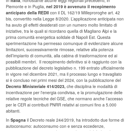
In
Italia
, nonostante alcune leggi regionali precedenti, in
Piemonte e in Puglia,
nel 2019 è avvenuto il recepimento
anticipato della REDII
con il DL 162/19 Milleproroghe art. 42
bis, convertito nella Legge 8/2020. L’applicazione anticipata non
ha avuto gli effetti desiderati con un numero molto limitato di
iniziative, tra le quali si ricordano quella di Magliano Alpi e la
prima comunità energetica solidale di Napoli Est. Questa
sperimentazione ha permesso comunque di evidenziare alcune
limitazioni, successivamente rimosse, relative alla potenza
dell’impianto di comunità, alla cabina di trasformazione ed ai
possibili membri. Il recepimento definitivo si è raggiunto con la
pubblicazione del decreto legislativo n. 199 entrato ufficialmente
in vigore nel dicembre 2021, ma il processo lungo e travagliato
si è concluso nei primi mesi del 2024, con la pubblicazione del
Decreto Ministeriale 414/2023,
che disciplina le modalità di
incentivazione per l'energia condivisa, e la promulgazione delle
relative regole tecniche del GSE, che normano anche l’accesso
per le CER ai contributi PNRR relativi ai comuni fino a 5.000
abitanti.
In
Spagna
il Decreto reale 244/2019, ha introdotto due forme di
autoconsumo: autoconsumo con e senza eccedenze,