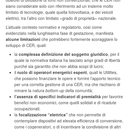
obiettivi di diffusione di fonti non convenzionali, che le CER non
siano considerate solo con riferimento ad un insieme molto
limitato di tecnologie, quale quella fotovoltaica, e dei veicoli
elettrici, tra l’altro con limitato «grado di proprietà» nazionale.
L’attuale contesto normativo e regolatorio, così come
evidenziato nella lunghissima fase di gestazione, manifesta
alcune limitazioni
che potrebbero fortemente scoraggiare lo
sviluppo di CER, quali:
la
complessa definizione del soggetto giuridico
, per il
quale la normativa italiana ha lasciato ampi gradi di libertà
purché sia garantito che non abbia scopi di lucro;
il
ruolo di operatori energetici esperti
, quali le Utilities,
che possono finanziare le opere e fornire l’apporto tecnico
per una corretta gestione di una CER, ma che rischiano di
minare la natura
bottom-up
della comunità;
l’assenza di specifici indicatori di premialità
per favorire
benefici non economici, come quelli solidali e di ricadute
occupazionali;
la
focalizzazione “elettrica”
che non permette di
contemplare dispositivi ad elevata efficienza di conversione,
come i cogeneratori, o di incentivare la condivisione di altri