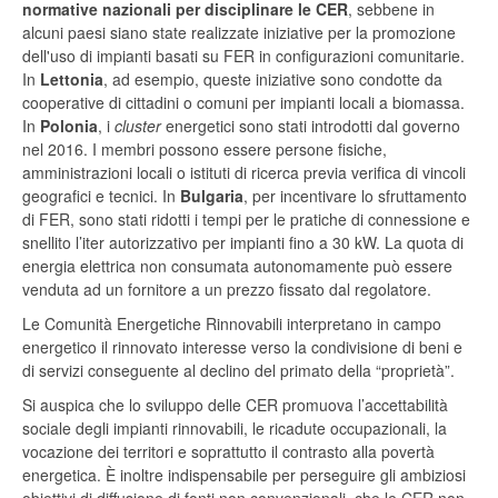
normative nazionali per disciplinare le CER
, sebbene in
alcuni paesi siano state realizzate iniziative per la promozione
dell'uso di impianti basati su FER in configurazioni comunitarie.
In
Lettonia
, ad esempio, queste iniziative sono condotte da
cooperative di cittadini o comuni per impianti locali a biomassa.
In
Polonia
, i
cluster
energetici sono stati introdotti dal governo
nel 2016. I membri possono essere persone fisiche,
amministrazioni locali o istituti di ricerca previa verifica di vincoli
geografici e tecnici. In
Bulgaria
, per incentivare lo sfruttamento
di FER, sono stati ridotti i tempi per le pratiche di connessione e
snellito l’iter autorizzativo per impianti fino a 30 kW. La quota di
energia elettrica non consumata autonomamente può essere
venduta ad un fornitore a un prezzo fissato dal regolatore.
Le Comunità Energetiche Rinnovabili interpretano in campo
energetico il rinnovato interesse verso la condivisione di beni e
di servizi conseguente al declino del primato della “proprietà”.
Si auspica che lo sviluppo delle CER promuova l’accettabilità
sociale degli impianti rinnovabili, le ricadute occupazionali, la
vocazione dei territori e soprattutto il contrasto alla povertà
energetica. È inoltre indispensabile per perseguire gli ambiziosi