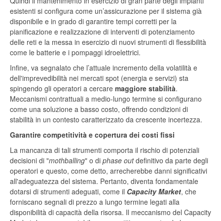
Quindi il mantenimento in esercizio di gran parte degli impianti
esistenti si configura come un’assicurazione per il sistema già
disponibile e in grado di garantire tempi corretti per la
pianificazione e realizzazione di interventi di potenziamento
delle reti e la messa in esercizio di nuovi strumenti di flessibilità
come le batterie e i pompaggi idroelettrici.
Infine, va segnalato che l’attuale incremento della volatilità e
dell'imprevedibilità nei mercati spot (energia e servizi) sta
spingendo gli operatori a cercare
maggiore stabilità
.
Meccanismi contrattuali a medio-lungo termine si configurano
come una soluzione a basso costo, offrendo condizioni di
stabilità in un contesto caratterizzato da crescente incertezza.
Garantire competitività e copertura dei costi fissi
La mancanza di tali strumenti comporta il rischio di potenziali
decisioni di "
mothballing
" o di
phase out
definitivo da parte degli
operatori e questo, come detto, arrecherebbe danni significativi
all'adeguatezza del sistema. Pertanto, diventa fondamentale
dotarsi di strumenti adeguati, come il
Capacity Market
, che
forniscano segnali di prezzo a lungo termine legati alla
disponibilità di capacità della risorsa. Il meccanismo del Capacity