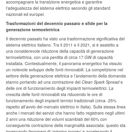
accompagnare la transizione energetica e garantire
l'adeguatezza del sistema elettrico secondo gli standard
nazionali ed europei.
Trasformazioni del decennio passato e sfide per la
generazione termoelettrica
Il decennio passato ha visto una trasformazione significativa del
sistema elettrico italiano. Tra il 2011 e il 2021, si è assistito a
una considerevole riduzione della capacità di generazione
termoelettrica, con una perdita di circa 17 GW di capacità
installata. Contestualmente, il panorama energetico ha vissuto
un notevole sviluppo delle fonti rinnovabili. La competizione nel
settore della generazione elettrica e l’andamento della domanda
stanno portando ad una contrazione del
Clean Spark Spread
e
delle ore di funzionamento degli impianti termoelettrici. La
crescita delle fonti rinnovabili sta riducendo le ore di
funzionamento degli impianti termici tradizionali (circa -25%
rispetto all’avvio del mercato elettrico in Italia). Sulla stessa linea
anche i mercati dei servizi che hanno fatto registrare negli ultimi
2 anni una riduzione dei volumi scambiati del 60% con
conseguente contrazione della marginalità associata: questo sta
innescando fenomeni di '
missing money'
e accelerando il