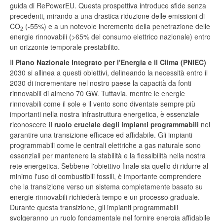
guida di RePowerEU. Questa prospettiva introduce sfide senza
precedenti, mirando a una drastica riduzione delle emissioni di
CO
(-55%) e a un notevole incremento della penetrazione delle
2
energie rinnovabili (>65% del consumo elettrico nazionale) entro
un orizzonte temporale prestabilito.
Il
Piano Nazionale Integrato per l'Energia e il Clima (PNIEC)
2030 si allinea a questi obiettivi, delineando la necessità entro il
2030 di incrementare nel nostro paese la capacità da fonti
rinnovabili di almeno 70 GW. Tuttavia, mentre le energie
rinnovabili come il sole e il vento sono diventate sempre più
importanti nella nostra infrastruttura energetica, è essenziale
riconoscere
il ruolo cruciale degli impianti programmabili
nel
garantire una transizione efficace ed affidabile. Gli impianti
programmabili come le centrali elettriche a gas naturale sono
essenziali per mantenere la stabilità e la flessibilità nella nostra
rete energetica. Sebbene l'obiettivo finale sia quello di ridurre al
minimo l'uso di combustibili fossili, è importante comprendere
che la transizione verso un sistema completamente basato su
energie rinnovabili richiederà tempo e un processo graduale.
Durante questa transizione, gli impianti programmabili
svolgeranno un ruolo fondamentale nel fornire energia affidabile