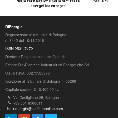
della raffinazione nella sicurezza
per la compet
energetica europea
RiEnergia
Registrazione al tribunale di Bologna:
n. 8442 del 10/11/2016
ISSN 2531-7172
Direttore Responsabile Lisa Orlandi
Editore Rie-Ricerche Industriali ed Energetiche Srl
C.F. e P.IVA: 03275580375
Iscrizione al Tribunale di Bologna n. 35269
Capitale sociale: € 10.400,00 i.v.
Via Castiglione 25, Bologna
+39 051 6560011
rienergia@staffettaonline.com