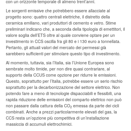
con un orizzonte temporale di almeno trent’anni.
Le sorgenti emissive che potrebbero essere allacciate al
progetto sono: quattro centrali elettriche, il distretto della
ceramica emiliano, vari produttori di cemento e vetro. Stime
preliminari indicano che, a seconda della tipologia di emettitori, il
valore soglia dell’ETS oltre al quale conviene optare per un
investimento in CCS oscilla fra gli 80 e i 130 euro a tonnellata.
Pertanto, gli attuali valori del mercato dei permessi già
sarebbero sufficienti per stimolare questo tipo di investimento.
Al momento, tuttavia, sia l’Italia, sia l’Unione Europea sono
sembrate molto timide, per non dire quasi contrariare, al
supporto della CCUS come opzione per ridurre le emissioni.
Questo, soprattutto per l’Italia, potrebbe essere un serio rischio
soprattutto per la decarbonizzazione del settore elettrico. Non
potendo fare a meno di tecnologie dispacciabili e flessibili, una
rapida riduzione delle emissioni del comparto elettrico non può
non passare dalla cattura della CO
emessa da parte dei cicli
2
combinati. Anche a prezzi particolarmente elevati del gas, la
CCS resta un’opzione più competitiva di un’installazione
massiccia di accumuli elettrochimici.