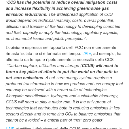
“
CCS has the potential to reduce overall mitigation costs
and increase flexibility in achieving greenhouse gas
emission reductions
. The widespread application of CCS
would depend on technical maturity, costs, overall potential,
diffusion and transfer of the technology to developing countries
and their capacity to apply the technology, regulatory aspects,
environmental issues and public perception
”.
L’opinione espressa nel rapporto dell’IPCC non è certamente
rimasta isolata né si è fermata nel tempo.
L’AIE
, ad esempio, ha
affermato da tempo e ripetutamente la necessità della CCS:
“Carbon capture, utilisation and storage (
CCUS) will need to
form a key pillar of efforts to put the world on the path to
net-zero emissions
. A net-zero energy system requires a
profound transformation in how we produce and use energy that
can only be achieved with a broad suite of technologies.
Alongside electrification, hydrogen and sustainable bioenergy,
CCUS will need to play a major role. It is the only group of
technologies that contributes both to reducing emissions in key
sectors directly and to removing CO
to balance emissions that
2
cannot be avoided – a critical part of “net” zero goals”
.
L’AIE
giustifica il “fabbisogno” della CCUS come pilastro verso la