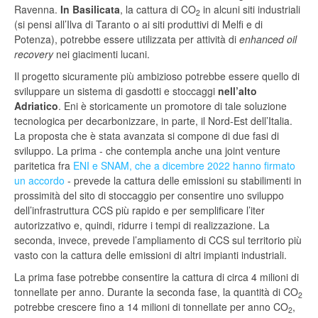
Ravenna.
In Basilicata
, la cattura di CO
in alcuni siti industriali
2
(si pensi all’Ilva di Taranto o ai siti produttivi di Melfi e di
Potenza), potrebbe essere utilizzata per attività di
enhanced oil
recovery
nei giacimenti lucani.
Il progetto sicuramente più ambizioso potrebbe essere quello di
sviluppare un sistema di gasdotti e stoccaggi
nell’alto
Adriatico
. Eni è storicamente un promotore di tale soluzione
tecnologica per decarbonizzare, in parte, il Nord-Est dell’Italia.
La proposta che è stata avanzata si compone di due fasi di
sviluppo. La prima - che contempla anche una joint venture
paritetica fra
ENI e SNAM, che a dicembre 2022 hanno firmato
un accordo
- prevede la cattura delle emissioni su stabilimenti in
prossimità del sito di stoccaggio per consentire uno sviluppo
dell’infrastruttura CCS più rapido e per semplificare l’iter
autorizzativo e, quindi, ridurre i tempi di realizzazione. La
seconda, invece, prevede l’ampliamento di CCS sul territorio più
vasto con la cattura delle emissioni di altri impianti industriali.
La prima fase potrebbe consentire la cattura di circa 4 milioni di
tonnellate per anno. Durante la seconda fase, la quantità di CO
2
potrebbe crescere fino a 14 milioni di tonnellate per anno CO
,
2