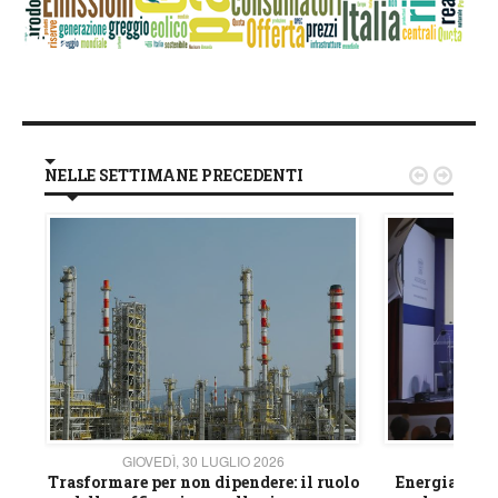
NELLE SETTIMANE PRECEDENTI


GIOVEDÌ, 30 LUGLIO 2026
GIOVE
ico
Trasformare per non dipendere: il ruolo
Energia e mat