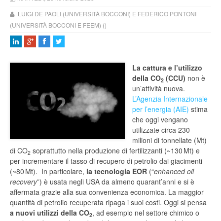
LUIGI DE PAOLI (UNIVERSITÀ BOCCONI) E FEDERICO PONTONI
(UNIVERSITÀ BOCCONI E FEEM) ()
La cattura e l’utilizzo
della CO
(CCU)
non è
2
un’attività nuova.
L’Agenzia Internazionale
per l’energia (AIE)
stima
che oggi vengano
utilizzate circa 230
milioni di tonnellate (Mt)
di CO
soprattutto nella produzione di fertilizzanti (~130 Mt) e
2
per incrementare il tasso di recupero di petrolio dai giacimenti
(~80 Mt). In particolare,
la tecnologia EOR
(“
enhanced oil
recovery
”) è usata negli USA da almeno quarant’anni e si è
affermata grazie alla sua convenienza economica. La maggior
quantità di petrolio recuperata ripaga i suoi costi. Oggi si pensa
a nuovi utilizzi della CO
, ad esempio nel settore chimico o
2