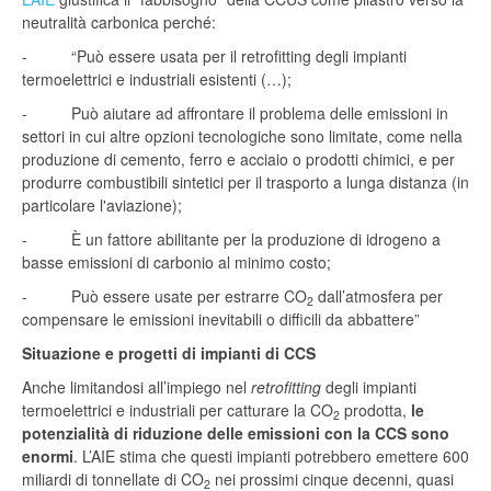
neutralità carbonica perché:
- “Può essere usata per il retrofitting degli impianti
termoelettrici e industriali esistenti (…);
- Può aiutare ad affrontare il problema delle emissioni in
settori in cui altre opzioni tecnologiche sono limitate, come nella
produzione di cemento, ferro e acciaio o prodotti chimici, e per
produrre combustibili sintetici per il trasporto a lunga distanza (in
particolare l'aviazione);
- È un fattore abilitante per la produzione di idrogeno a
basse emissioni di carbonio al minimo costo;
- Può essere usate per estrarre CO
dall’atmosfera per
2
compensare le emissioni inevitabili o difficili da abbattere”
Situazione e progetti di impianti di CCS
Anche limitandosi all’impiego nel
retrofitting
degli impianti
termoelettrici e industriali per catturare la CO
prodotta,
le
2
potenzialità di riduzione delle emissioni con la CCS sono
enormi
. L’AIE stima che questi impianti potrebbero emettere 600
miliardi di tonnellate di CO
nei prossimi cinque decenni, quasi
2