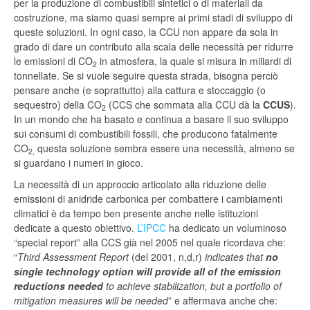
per la produzione di combustibili sintetici o di materiali da
costruzione, ma siamo quasi sempre ai primi stadi di sviluppo di
queste soluzioni. In ogni caso, la CCU non appare da sola in
grado di dare un contributo alla scala delle necessità per ridurre
le emissioni di CO
in atmosfera, la quale si misura in miliardi di
2
tonnellate. Se si vuole seguire questa strada, bisogna perciò
pensare anche (e soprattutto) alla cattura e stoccaggio (o
sequestro) della CO
(CCS che sommata alla CCU dà la
CCUS
).
2
In un mondo che ha basato e continua a basare il suo sviluppo
sui consumi di combustibili fossili, che producono fatalmente
CO
questa soluzione sembra essere una necessità, almeno se
2,
si guardano i numeri in gioco.
La necessità di un approccio articolato alla riduzione delle
emissioni di anidride carbonica per combattere i cambiamenti
climatici è da tempo ben presente anche nelle istituzioni
dedicate a questo obiettivo.
L’IPCC
ha dedicato un voluminoso
“special report” alla CCS già nel 2005 nel quale ricordava che:
“
Third Assessment Report
(del 2001, n,d,r)
indicates that
no
single technology option will provide all of the emission
reductions needed
to achieve stabilization, but a portfolio of
mitigation measures will be needed
” e affermava anche che: