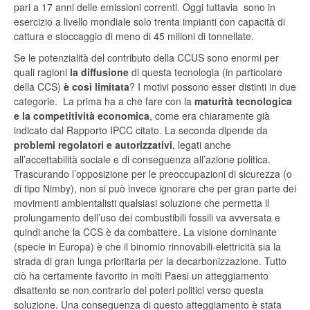
pari a 17 anni delle emissioni correnti. Oggi tuttavia sono in
esercizio a livello mondiale solo trenta impianti con capacità di
cattura e stoccaggio di meno di 45 milioni di tonnellate.
Se le potenzialità del contributo della CCUS sono enormi per
quali ragioni
la diffusione
di questa tecnologia (in particolare
della CCS)
è così limitata
? I motivi possono esser distinti in due
categorie. La prima ha a che fare con la
maturità tecnologica
e la competitività economica
, come era chiaramente già
indicato dal Rapporto IPCC citato. La seconda dipende da
problemi regolatori e autorizzativi
, legati anche
all’accettabilità sociale e di conseguenza all’azione politica.
Trascurando l’opposizione per le preoccupazioni di sicurezza (o
di tipo Nimby), non si può invece ignorare che per gran parte dei
movimenti ambientalisti qualsiasi soluzione che permetta il
prolungamento dell’uso dei combustibili fossili va avversata e
quindi anche la CCS è da combattere. La visione dominante
(specie in Europa) è che il binomio rinnovabili-elettricità sia la
strada di gran lunga prioritaria per la decarbonizzazione. Tutto
ciò ha certamente favorito in molti Paesi un atteggiamento
disattento se non contrario dei poteri politici verso questa
soluzione. Una conseguenza di questo atteggiamento è stata