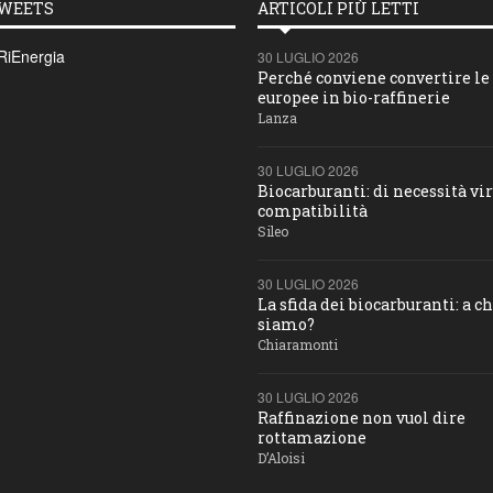
TWEETS
ARTICOLI PIÙ LETTI
RiEnergia
30 LUGLIO 2026
Perché conviene convertire le 
europee in bio-raffinerie
Lanza
30 LUGLIO 2026
Biocarburanti: di necessità vir
compatibilità
Sileo
30 LUGLIO 2026
La sfida dei biocarburanti: a c
siamo?
Chiaramonti
30 LUGLIO 2026
Raffinazione non vuol dire
rottamazione
D’Aloisi