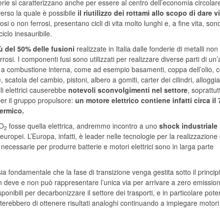
nderie si caratterizzano anche per essere al centro dell’economia circolar
averso la quale è possibile
il riutilizzo dei rottami allo scopo di dare v
rosi o non ferrosi, presentano cicli di vita molto lunghi e, a fine vita, son
ciclo inesauribile.
iù del 50% delle fusioni
realizzate in Italia dalle fonderie di metalli non 
errosi. I componenti fusi sono utilizzati per realizzare diverse parti di un’
i a combustione interna, come ad esempio basamenti, coppa dell’olio, 
scatola del cambio, pistoni, albero a gomiti, carter dei cilindri, allogg
lli elettrici causerebbe
notevoli sconvolgimenti nel settore
, soprattut
per il gruppo propulsore:
un motore elettrico contiene infatti circa il
ermico.
CO
fosse quella elettrica, andremmo incontro a uno
shock industriale
2
uropei. L’Europa, infatti, è leader nelle tecnologie per la realizzazione 
ecessarie per produrre batterie e motori elettrici sono in larga parte
a fondamentale che la fase di transizione venga gestita sotto il princip
non deve e non può rappresentare l’unica via per arrivare a zero emissioni
ponibili per decarbonizzare il settore dei trasporti, e in particolare pote
etterebbero di ottenere risultati analoghi continuando a impiegare motori