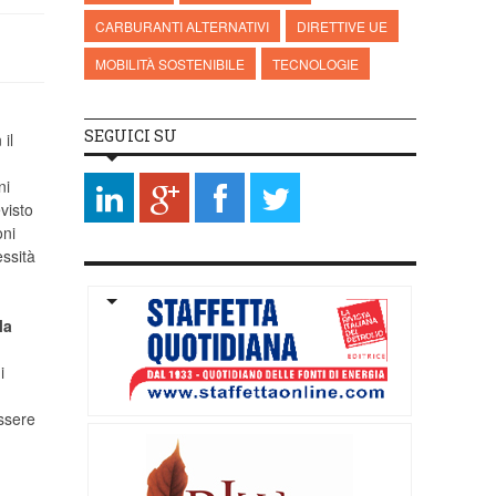
CARBURANTI ALTERNATIVI
DIRETTIVE UE
MOBILITÀ SOSTENIBILE
TECNOLOGIE
SEGUICI SU
il
ni
evisto
oni
essità
la
i
essere