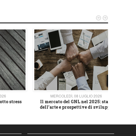


2026
MERCOLEDÌ, 08 LUGLIO 2026
otto stress
Il mercato del GNL nel 2025: stato
L'av
dell’arte e prospettive di sviluppo