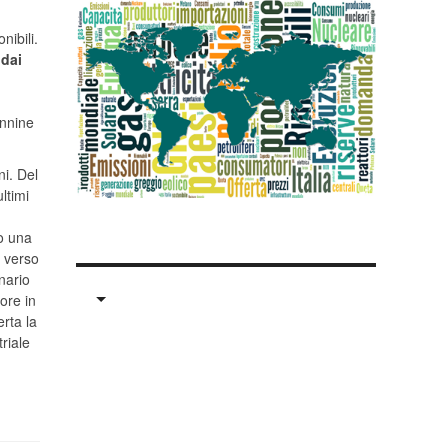
nibili.
dai
onnine
i. Del
ltimi
to una
e verso
nario
ore in
rta la
riale