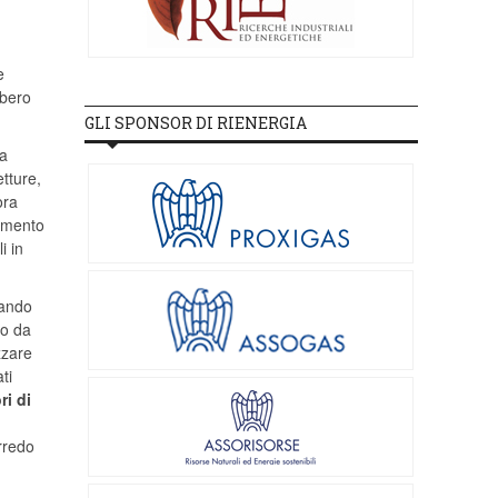
e
bbero
GLI SPONSOR DI RIENERGIA
ba
tture,
ora
timento
i in
tando
do da
zzare
ti
ri di
arredo