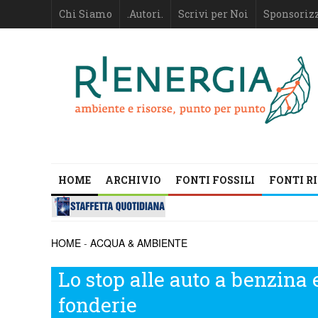
Chi Siamo
.Autori.
Scrivi per Noi
Sponsoriz
HOME
ARCHIVIO
FONTI FOSSILI
FONTI R
HOME
-
ACQUA & AMBIENTE
Lo stop alle auto a benzina e
fonderie