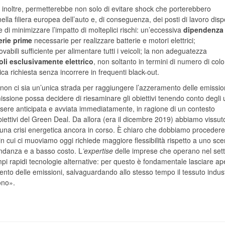
he, inoltre, permetterebbe non solo di evitare shock che porterebbero
lla filiera europea dell’auto e, di conseguenza, dei posti di lavoro dispo
 di minimizzare l’impatto di molteplici rischi: un’eccessiva
dipendenza 
erie prime
necessarie per realizzare batterie e motori elettrici;
vabili sufficiente per alimentare tutti i veicoli; la non adeguatezza
oli esclusivamente elettrico
, non soltanto in termini di numero di col
rica richiesta senza incorrere in frequenti black-out.
non ci sia un’unica strada per raggiungere l’azzeramento delle emission
sione possa decidere di riesaminare gli obiettivi tenendo conto degli u
ssere anticipata e avviata immediatamente, in ragione di un contesto
 obiettivi del Green Deal. Da allora (era il dicembre 2019) abbiamo vissu
, una crisi energetica ancora in corso. È chiaro che dobbiamo proceder
in cui ci muoviamo oggi richiede maggiore flessibilità rispetto a uno sce
bondanza e a basso costo. L
’expertise
delle imprese che operano nel sett
mpi rapidi tecnologie alternative: per questo è fondamentale lasciare ape
ento delle emissioni, salvaguardando allo stesso tempo il tessuto indust
ono».