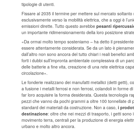
tipologie di utenti.
Fissare al 2035 il termine per mettere sul mercato soltanto m
esclusivamente verso la mobilità elettrica, che a oggi è l’u
emissioni dirette. Tutto questo avrebbe
pesanti ripercussi
un importante ridimensionamento della loro posizione strate
«Da ormai molto tempo sosteniamo – ha detto il presidente
essere attentamente considerata. Se da un lato è pienamente 
dall’altro non sono ancora del tutto chiari i reali benefici 
forti i dubbi sull’impronta ambientale complessiva di un par
delle batterie a fine vita, creazione di una rete elettrica capa
circolazione».
Le fonderie realizzano dei manufatti metallici (detti getti), 
a fusione i metalli ferrosi e non ferrosi, colandoli in forme d
far loro acquisire la forma desiderata. Questa tecnologia ra
pezzi che vanno da pochi grammi a oltre 100 tonnellate di p
standard dei materiali da costruzione. Non a caso,
i prodot
destinazione
: oltre che nei mezzi di trasporto, i getti son
movimento terra, centrali per la produzione di energia elettri
urbano e molto altro ancora.