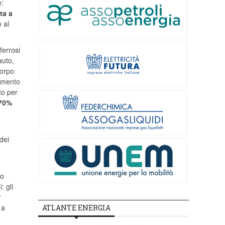
e:
ita a
o al
ferrosi
auto,
corpo
iamento
to per
 70%
dei
io
: gli
r
 a
ATLANTE ENERGIA