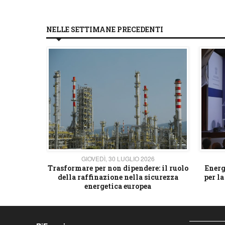
NELLE SETTIMANE PRECEDENTI
26
GIOVEDÌ, 30 LUGLIO 2026
 strategico
Trasformare per non dipendere: il ruolo
Energ
della raffinazione nella sicurezza
per la
energetica europea