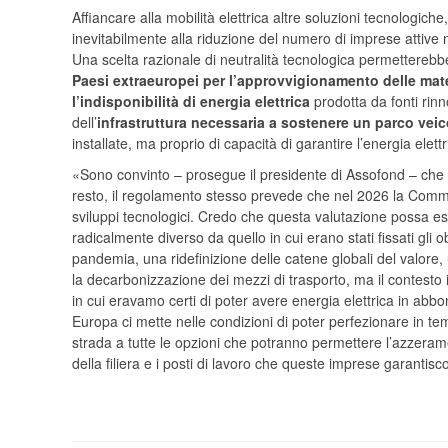
Affiancare alla mobilità elettrica altre soluzioni tecnologic
inevitabilmente alla riduzione del numero di imprese attive ne
Una scelta razionale di neutralità tecnologica permetterebbe
Paesi extraeuropei per l’approvvigionamento delle mat
l’indisponibilità di energia elettrica
prodotta da fonti rinno
dell’
infrastruttura necessaria a sostenere un parco veic
installate, ma proprio di capacità di garantire l’energia elett
«Sono convinto – prosegue il presidente di Assofond – che 
resto, il regolamento stesso prevede che nel 2026 la Commis
sviluppi tecnologici. Credo che questa valutazione possa e
radicalmente diverso da quello in cui erano stati fissati gli
pandemia, una ridefinizione delle catene globali del valore
la decarbonizzazione dei mezzi di trasporto, ma il contesto 
in cui eravamo certi di poter avere energia elettrica in ab
Europa ci mette nelle condizioni di poter perfezionare in te
strada a tutte le opzioni che potranno permettere l’azzeram
della filiera e i posti di lavoro che queste imprese garantisc