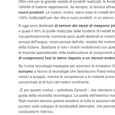
Oltre che per la grande varietà di prodotti realizzati, le fo
l’attività di fusione rappresenta, da sempre, la tecnica attr
nuovi prodotti
. Le fusioni, inoltre, siano esse di metalli fer
100% riutilizzabili
per dar vita a nuovi prodotti, in un eterno 
A oggi
sono destinate
al settore dei mezzi di trasporto p
e quasi il 30% di quelle realizzate dalle fonderie di metalli f
ma particolarmente numerosi sono quelli destinati ai motor
pompa dell’acqua, corpo pompa dell’olio, testata del motore, 
della frizione. Sostituire in toto i motori endotermici con que
le imprese specializzate nella realizzazione di componenti 
di componenti fusi in meno rispetto a un motore endot
Se l’unica tecnologia impiegata per azzerare le emissioni 
europeo
a favore di tecnologie che favoriscono Paesi extrae
motori a scoppio, mentre le competenze e le materie prime n
concentrate al di fuori del nostro continente.
«È per questo motivo – sottolinea Zanardi – che riteniamo si
guida della neutralità tecnologica. La scelta dell’elettrico 
Stati membri devono potersi avvalere di tutte le soluzioni dis
puntare sullo sviluppo di combustibili alternativi, che perm
combustione interna».