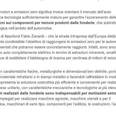
otori a emissioni zero significa invece orientare il mercato dell’auto
nica tecnologia sufficientemente matura per garantire l’azzeramento dell
oni sui componenti per motore prodotti dalle fonderie
, che subire
gica nell’ambito dell’automotive.
 di Assofond Fabio Zanardi – che la strada intrapresa dall’Europa deb
condivisibile l’obiettivo di raggiungere le emissioni zero per le autove
ambientali che potranno essere concretamente raggiunti. Infatti, sono anc
co auto completamente elettrico in termini di estrazioni minerarie, smal
ce di soddisfare il fabbisogno di ricarica per centinaia di milioni di veicol
con caratteristiche fisiche, metallurgiche e dimensionali ben definite, por
i materiale refrattario o in stampi metallici e facendoli raffreddare in mo
ppresenta la soluzione costruttiva più efficiente e conveniente per reali
eso unitario, con caratteristiche meccaniche e tecnologiche ai più eleva
ti realizzati dalle fonderie sono indispensabili per moltissimi setto
o impiegati per realizzare macchine agricole, macchine utensili e per il
ca, macchinari di vario tipo, componenti per l’edilizia, le costruzioni, l’