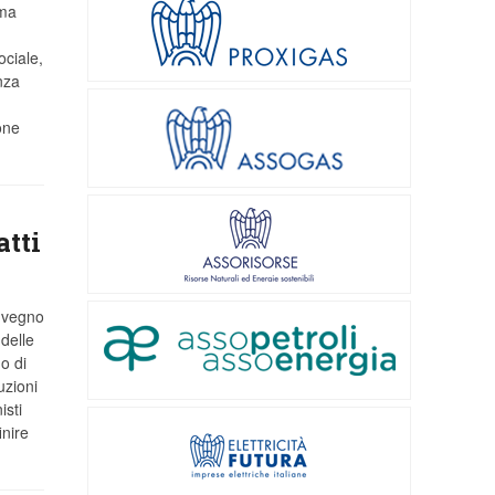
ima
ociale,
nza
one
atti
onvegno
 delle
o di
uzioni
isti
inire