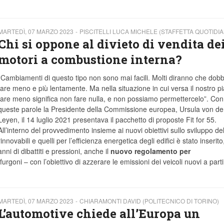
MARTEDÌ, 07 MARZO 2023
PISCITELLI LUCA MICHELE (STAFFETTA QUOTIDIA
Chi si oppone al divieto di vendita de
motori a combustione interna?
“Cambiamenti di questo tipo non sono mai facili. Molti diranno che dob
fare meno e più lentamente. Ma nella situazione in cui versa il nostro p
fare meno significa non fare nulla, e non possiamo permettercelo”. Con
queste parole la Presidente della Commissione europea, Ursula von de
Leyen, il 14 luglio 2021 presentava il pacchetto di proposte Fit for 55.
All’interno del provvedimento insieme ai nuovi obiettivi sullo sviluppo del
rinnovabili e quelli per l’efficienza energetica degli edifici è stato inserit
anni di dibattiti e pressioni, anche il
nuovo regolamento per
furgoni – con l’obiettivo di azzerare le emissioni dei veicoli nuovi a parti
MARTEDÌ, 07 MARZO 2023
CHIARAMONTI DAVID (POLITECNICO DI TORINO)
L’automotive chiede all’Europa un