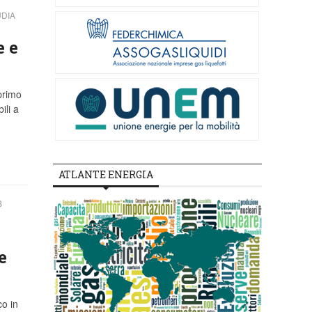
UDIA
e e
primo
ili a
ATLANTE ENERGIA
B
e
co in