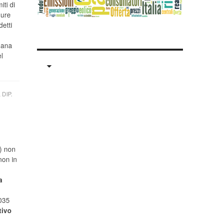
iti di
dure
detti
mana
l
DIP.
) non
non in
a
2035
tivo