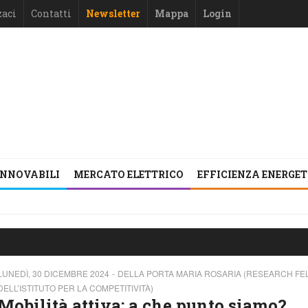
zaci
Contatti
Newsletter
Mappa
Login
INNOVABILI
MERCATO ELETTRICO
EFFICIENZA ENERGE
LUNEDÌ, 30 DICEMBRE 2024
DELLA PORTA MARIA ROSARIA (RESEARCH F
DELL’ISTITUTO PER LA COMPETITIVITÀ)
Mobilità attiva: a che punto siamo?