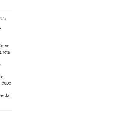
NA)
i
biamo
ianeta
r
le
o, dopo
re dal