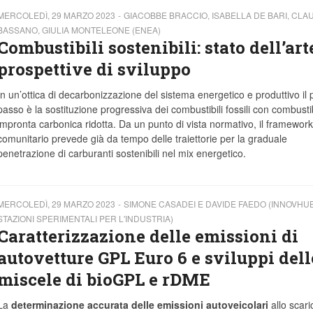
MERCOLEDÌ, 29 MARZO 2023
GIACOBBE BRACCIO, ISABELLA DE BARI, CLA
BASSANO, GIULIA MONTELEONE (ENEA)
Combustibili sostenibili: stato dell’art
prospettive di sviluppo
In un’ottica di decarbonizzazione del sistema energetico e produttivo il 
passo è la sostituzione progressiva dei combustibili fossili con combustib
impronta carbonica ridotta. Da un punto di vista normativo, il framework
comunitario prevede già da tempo delle traiettorie per la graduale
penetrazione di carburanti sostenibili nel mix energetico.
MERCOLEDÌ, 29 MARZO 2023
SIMONE CASADEI E DAVIDE FAEDO (INNOVHU
STAZIONI SPERIMENTALI PER L'INDUSTRIA)
Caratterizzazione delle emissioni di
autovetture GPL Euro 6 e sviluppi dell
miscele di bioGPL e rDME
La
determinazione accurata delle emissioni autoveicolari
allo scari