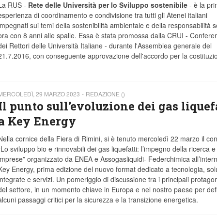
La RUS -
Rete delle Università per lo Sviluppo sostenibile
- è la pr
esperienza di coordinamento e condivisione tra tutti gli Atenei italiani
impegnati sui temi della sostenibilità ambientale e della responsabilità s
ora con 8 anni alle spalle. Essa è stata promossa dalla CRUI - Confere
dei Rettori delle Università Italiane - durante l'Assemblea generale del
21.7.2016, con conseguente approvazione dell'accordo per la costituzi
MERCOLEDÌ, 29 MARZO 2023
REDAZIONE ()
Il punto sull’evoluzione dei gas liquef
a Key Energy
Nella cornice della Fiera di Rimini, si è tenuto mercoledì 22 marzo il c
“Lo sviluppo bio e rinnovabili dei gas liquefatti: l’impegno della ricerca e
imprese” organizzato da ENEA e Assogasliquidi- Federchimica all’intern
Key Energy, prima edizione del nuovo format dedicato a tecnologia, sol
integrate e servizi. Un pomeriggio di discussione tra i principali protagon
del settore, in un momento chiave in Europa e nel nostro paese per def
alcuni passaggi critici per la sicurezza e la transizione energetica.