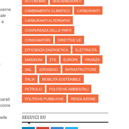
AUTONOMIA
BIOCARBURANTI
ncerne
CAMBIAMENTO CLIMATICO
CARBURANTI
uale
CARBURANTI ALTERNATIVI
i a
CONFERENZA DELLE PARTI
CONSUMATORI
DIRETTIVE UE
EFFICIENZA ENERGETICA
ELETTRICITÀ
EMISSIONI
ETS
EUROPA
FINANZA
)
GNL
IDROGENO
INFRASTRUTTURE
ITALIA
MOBILITÀ SOSTENIBILE
PETROLIO
POLITICHE AMBIENTALI
parati
POLITICHE PUBBLICHE
REGOLAZIONE
a come
elle
SEGUICI SU