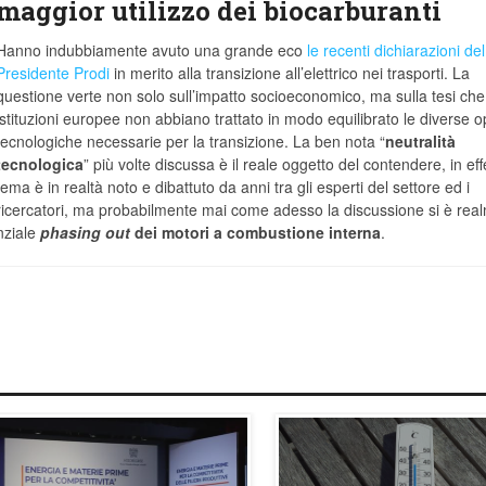
maggior utilizzo dei biocarburanti
Hanno indubbiamente avuto una grande eco
le recenti dichiarazioni del
Presidente Prodi
in merito alla transizione all’elettrico nei trasporti. La
questione verte non solo sull’impatto socioeconomico, ma sulla tesi che
istituzioni europee non abbiano trattato in modo equilibrato le diverse o
tecnologiche necessarie per la transizione. La ben nota “
neutralità
tecnologica
” più volte discussa è il reale oggetto del contendere, in effet
tema è in realtà noto e dibattuto da anni tra gli esperti del settore ed i
ricercatori, ma probabilmente mai come adesso la discussione si è rea
anziale
phasing out
dei motori a combustione interna
.