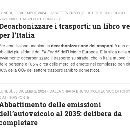
LUNEDÌ, 30 DICEMBRE 2024
CASCETTA ENNIO (CLUSTER TECNOLOGICO
NAZIONALE TRASPORTI E SUNRISE)
Decarbonizzare i trasporti: un libro v
per l’Italia
Per ammissione unanime la
decarbonizzazione dei trasporti
è uno de
obiettivi più sfidanti del
Fit For 55
dell’Unione Europea. E la sfida nella s
ovviamente decarbonizzare il trasporto su strada, che in Italia muove i
delle persone e l’85% circa delle merci ed emette nel complesso ben oltr
90% della CO
del settore trasporti (ambito domestico).
2
LUNEDÌ, 30 DICEMBRE 2024
DALLA CHIARA BRUNO (POLITECNICO DI TORINO
DIATI-TRASPORTI)
Abbattimento delle emissioni
dell’autoveicolo al 2035: delibera da
completare