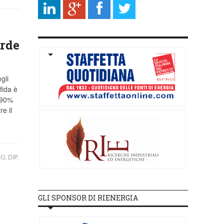
erde
gli
fida è
l 90%
e il
, DIP.
GLI SPONSOR DI RIENERGIA