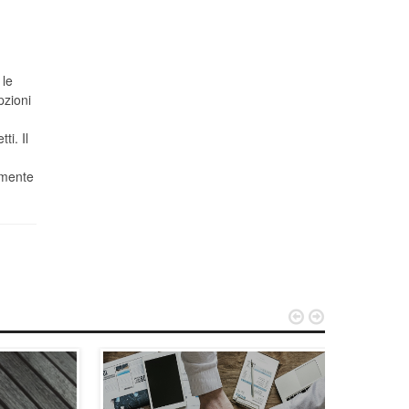
 le
pzioni
ti. Il
lmente

