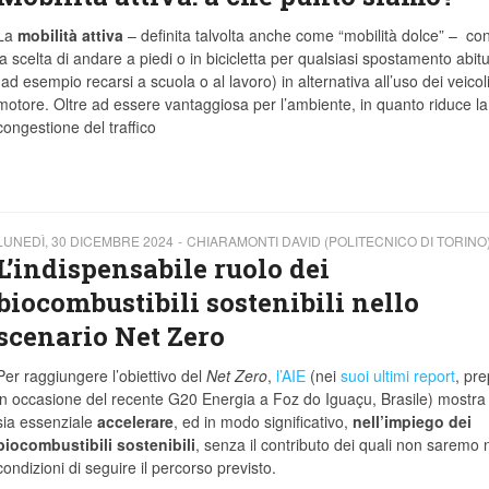
La
mobilità attiva
– definita talvolta anche come “mobilità dolce” – co
la scelta di andare a piedi o in bicicletta per qualsiasi spostamento abit
(ad esempio recarsi a scuola o al lavoro) in alternativa all’uso dei veicol
motore. Oltre ad essere vantaggiosa per l’ambiente, in quanto riduce la
congestione del traffico
LUNEDÌ, 30 DICEMBRE 2024
CHIARAMONTI DAVID (POLITECNICO DI TORINO
L’indispensabile ruolo dei
biocombustibili sostenibili nello
scenario Net Zero
Per raggiungere l’obiettivo del
Net Zero
,
l’AIE
(nei
suoi ultimi report
, pre
in occasione del recente G20 Energia a Foz do Iguaçu, Brasile) mostr
sia essenziale
accelerare
, ed in modo significativo,
nell’impiego dei
biocombustibili sostenibili
, senza il contributo dei quali non saremo n
condizioni di seguire il percorso previsto.