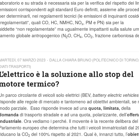
laboratorio e su strada è necessaria sia per la verifica del rispetto dei lim
emissioni corrispondenti agli standard Euro definiti, assieme alle proce
per determinarli, nei regolamenti tecnici (le emissioni di inquinanti cosid
“regolamentati”, quali CO, HC, NMHC, NO
, PM e PN) sia per la
x
cosiddette “non regolamentate” ma ugualmente impattanti sulla salute u
caldamento globale antropogenico (N
O, CH
, CO
, frazione carboniosa de
2
4
2
MARTEDÌ, 07 MARZO 2023
DALLA CHIARA BRUNO (POLITECNICO DI TORINO, 
DIATI-TRASPORTI)
L’elettrico è la soluzione allo stop del
motore termico?
Un parco circolante di veicoli solo elettrici (BEV,
battery electric vehicles
risponde alle regole di mercato e tantomeno ad obiettivi ambientali, se 
modo parziale. Esso risponde invece ad una
quota, limitata,
della
domanda
di trasporto stradale e ad una quota, polarizzante, dell’
offert
industriale
. Ora vediamo i perché. Il movente è la recente delibera del
Parlamento europeo che determina che tutti i veicoli immatricolati dal 
riducano la CO
del 100% rispetto al 2021. Qual è, innanzi tutto, l’
obiet
2