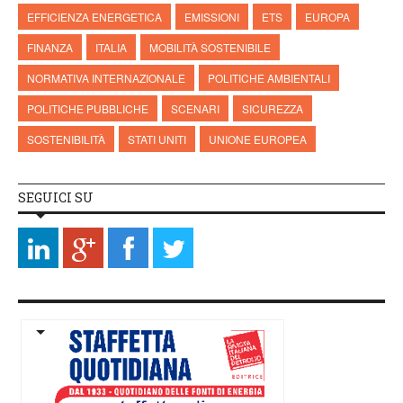
EFFICIENZA ENERGETICA
EMISSIONI
ETS
EUROPA
FINANZA
ITALIA
MOBILITÀ SOSTENIBILE
NORMATIVA INTERNAZIONALE
POLITICHE AMBIENTALI
POLITICHE PUBBLICHE
SCENARI
SICUREZZA
SOSTENIBILITÀ
STATI UNITI
UNIONE EUROPEA
SEGUICI SU