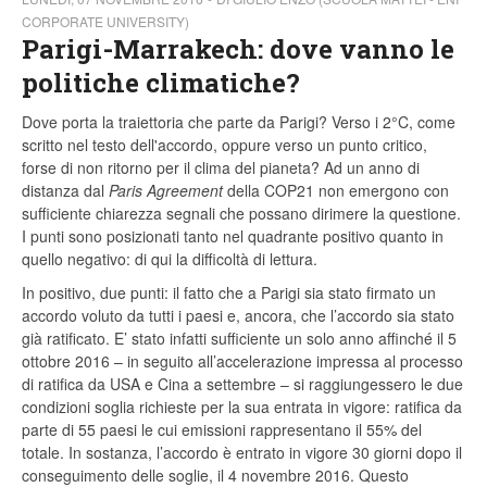
CORPORATE UNIVERSITY)
Parigi-Marrakech: dove vanno le
politiche climatiche?
Dove porta la traiettoria che parte da Parigi? Verso i 2°C, come
scritto nel testo dell'accordo, oppure verso un punto critico,
forse di non ritorno per il clima del pianeta? Ad un anno di
distanza dal
Paris Agreement
della COP21 non emergono con
sufficiente chiarezza segnali che possano dirimere la questione.
I punti sono posizionati tanto nel quadrante positivo quanto in
quello negativo: di qui la difficoltà di lettura.
In positivo, due punti: il fatto che a Parigi sia stato firmato un
accordo voluto da tutti i paesi e, ancora, che l’accordo sia stato
già ratificato. E’ stato infatti sufficiente un solo anno affinché il 5
ottobre 2016 – in seguito all’accelerazione impressa al processo
di ratifica da USA e Cina a settembre – si raggiungessero le due
condizioni soglia richieste per la sua entrata in vigore: ratifica da
parte di 55 paesi le cui emissioni rappresentano il 55% del
totale. In sostanza, l’accordo è entrato in vigore 30 giorni dopo il
conseguimento delle soglie, il 4 novembre 2016. Questo