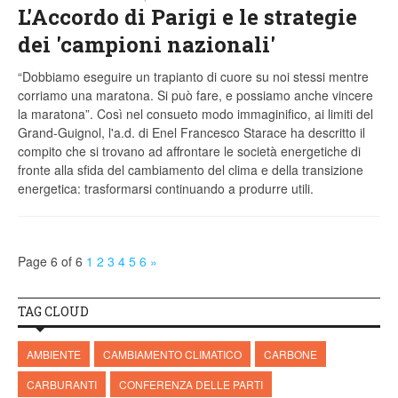
L'Accordo di Parigi e le strategie
dei 'campioni nazionali'
“Dobbiamo eseguire un trapianto di cuore su noi stessi mentre
corriamo una maratona. Si può fare, e possiamo anche vincere
la maratona”. Così nel consueto modo immaginifico, ai limiti del
Grand-Guignol, l'a.d. di Enel Francesco Starace ha descritto il
compito che si trovano ad affrontare le società energetiche di
fronte alla sfida del cambiamento del clima e della transizione
energetica: trasformarsi continuando a produrre utili.
Page 6 of 6
1
2
3
4
5
6
»
TAG CLOUD
AMBIENTE
CAMBIAMENTO CLIMATICO
CARBONE
CARBURANTI
CONFERENZA DELLE PARTI