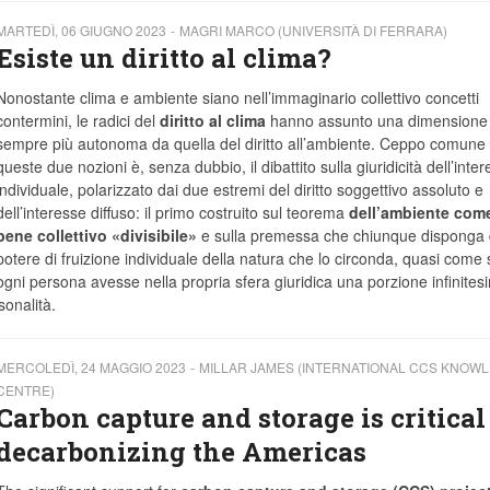
MARTEDÌ, 06 GIUGNO 2023
MAGRI MARCO (UNIVERSITÀ DI FERRARA)
Esiste un diritto al clima?
Nonostante clima e ambiente siano nell’immaginario collettivo concetti
contermini, le radici del
diritto al clima
hanno assunto una dimensione
sempre più autonoma da quella del diritto all’ambiente. Ceppo comune 
queste due nozioni è, senza dubbio, il dibattito sulla giuridicità dell’inte
individuale, polarizzato dai due estremi del diritto soggettivo assoluto e
dell’interesse diffuso: il primo costruito sul teorema
dell’ambiente com
bene collettivo «divisibile»
e sulla premessa che chiunque disponga 
potere di fruizione individuale della natura che lo circonda, quasi come 
ogni persona avesse nella propria sfera giuridica una porzione infinites
sonalità.
MERCOLEDÌ, 24 MAGGIO 2023
MILLAR JAMES (INTERNATIONAL CCS KNOW
CENTRE)
Carbon capture and storage is critical
decarbonizing the Americas