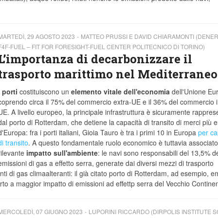
MARTEDÌ, 29 AGOSTO 2023
MATTEO PRUSSI E DAVID CHIARAMONTI (DENER
F4F-FUEL – FIT FOR FORESIGHT-FUEL CENTER POLITECNICO DI TORINO)
L’importanza di decarbonizzare il
trasporto marittimo nel Mediterraneo
I
porti
costituiscono un
elemento vitale dell'economia
dell'Unione Eu
coprendo circa il 75% del commercio extra-UE e il 36% del commercio i
UE. A livello europeo, la principale infrastruttura è sicuramente rappres
dal porto di Rotterdam, che detiene la capacità di transito di merci più e
d'Europa: fra i porti italiani, Gioia Tauro è tra i primi 10 in Europa
per ca
di transito
. A questo fondamentale ruolo economico è tuttavia associato
rilevante
impatto sull'ambiente
: le navi sono responsabili del 13,5% de
emissioni di gas a effetto serra, generate dai diversi mezzi di trasporto
fonti di gas climaalteranti: il già citato porto di Rotterdam, ad esempio, e
rto a maggior impatto di emissioni ad effettp serra del Vecchio Contine
MERCOLEDÌ, 07 GIUGNO 2023
LUPORINI RICCARDO (DIRPOLIS INSTITUTE 