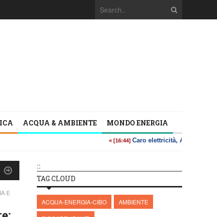
TICA
ACQUA & AMBIENTE
MONDO ENERGIA
::
TAG CLOUD
A E
ACQUA-ENERGIA-CIBO
AMBIENTE
e: