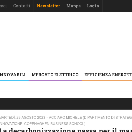
zaci
Contatti
Newsletter
Mappa
Login
INNOVABILI
MERCATO ELETTRICO
EFFICIENZA ENERGE
MARTEDÌ, 29 AGOSTO 2023
ACCIARO MICHELE (DIPARTIMENTO DI STRATEGI
INNOVAZIONE, COPENAGHEN BUSINESS SCHOOL)
La decarbonizzazione passa per il mar