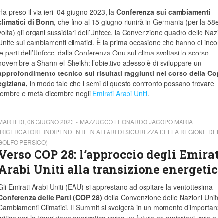
Ha preso il via ieri, 04 giugno 2023, la
Conferenza sui cambiamenti
climatici di Bonn
, che fino al 15 giugno riunirà in Germania (per la 5
volta) gli organi sussidiari dell’Unfccc, la Convenzione quadro delle Naz
Unite sui cambiamenti climatici. È la prima occasione che hanno di incon
le parti dell’Unfccc, dalla Conferenza Onu sul clima svoltasi lo scorso
novembre a Sharm el-Sheikh: l’obiettivo adesso è di sviluppare un
approfondimento tecnico sui risultati raggiunti nel corso della C
egiziana,
in modo tale che i semi di questo confronto possano trovare
 novembre e metà dicembre negli
Emirati Arabi Uniti
.
MARTEDÌ, 06 GIUGNO 2023
MAZZUCCO LEONARDO JACOPO MARIA
(RICERCATORE INDIPENDENTE IN AFFARI DI SICUREZZA DELLA REGIONE DE
GOLFO PERSICO)
Verso COP 28: l’approccio degli Emirat
Arabi Uniti alla transizione energeti
Gli Emirati Arabi Uniti (EAU) si apprestano ad ospitare la ventottesima
Conferenza delle Parti (COP 28)
della Convenzione delle Nazioni Unit
Cambiamenti Climatici. Il Summit si svolgerà in un momento d’importan
critica per la transizione energetica verso un futuro ad emissioni zero e,