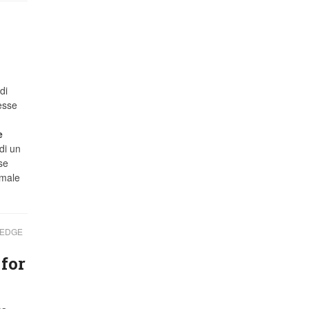
di
resse
e
di un
se
imale
LEDGE
 for