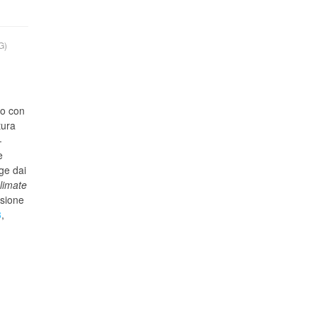
G)
co con
tura
-
e
ge dai
limate
isione
3
,
.