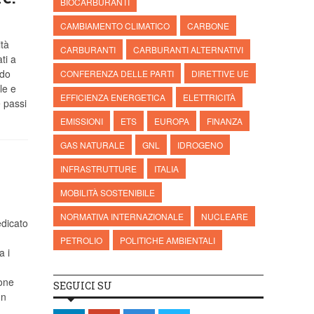
BIOCARBURANTI
CAMBIAMENTO CLIMATICO
CARBONE
tà
CARBURANTI
CARBURANTI ALTERNATIVI
ti a
ndo
CONFERENZA DELLE PARTI
DIRETTIVE UE
le e
EFFICIENZA ENERGETICA
ELETTRICITÀ
 passi
EMISSIONI
ETS
EUROPA
FINANZA
GAS NATURALE
GNL
IDROGENO
INFRASTRUTTURE
ITALIA
e
MOBILITÀ SOSTENIBILE
NORMATIVA INTERNAZIONALE
NUCLEARE
edicato
PETROLIO
POLITICHE AMBIENTALI
a i
ione
SEGUICI SU
on