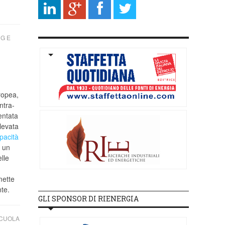
G E
ropea,
ntra-
entata
levata
pacità
 un
lle
mette
nte.
GLI SPONSOR DI RIENERGIA
SCUOLA