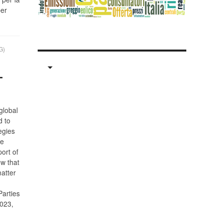
per
G)
-
global
d to
egies
he
ort of
w that
atter
arties
2023,