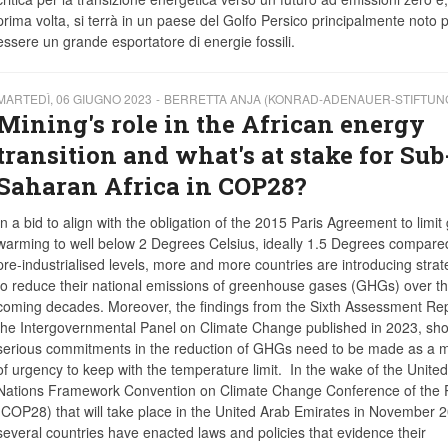
prima volta, si terrà in un paese del Golfo Persico principalmente noto 
essere un grande esportatore di energie fossili.
MARTEDÌ, 06 GIUGNO 2023
BERRETTA ANJA (KONRAD-ADENAUER-STIFTUN
Mining's role in the African energy
transition and what's at stake for Sub
Saharan Africa in COP28?
In a bid to align with the obligation of the 2015 Paris Agreement to limit 
warming to well below 2 Degrees Celsius, ideally 1.5 Degrees compare
pre-industrialised levels, more and more countries are introducing strat
to reduce their national emissions of greenhouse gases (GHGs) over t
coming decades. Moreover, the findings from the Sixth Assessment Rep
the Intergovernmental Panel on Climate Change published in 2023, sho
serious commitments in the reduction of GHGs need to be made as a m
of urgency to keep with the temperature limit. In the wake of the United
Nations Framework Convention on Climate Change Conference of the P
(COP28) that will take place in the United Arab Emirates in November 
several countries have enacted laws and policies that evidence their