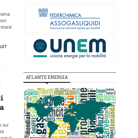
8esima
ioni
trarsi
op27
ATLANTE ENERGIA
L
i
ca
e sui
za
 per la