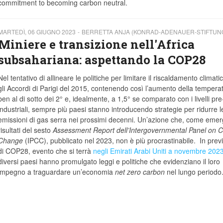
commitment to becoming carbon neutral.
MARTEDÌ, 06 GIUGNO 2023
BERRETTA ANJA (KONRAD-ADENAUER-STIFTUN
Miniere e transizione nell'Africa
subsahariana: aspettando la COP28
Nel tentativo di allineare le politiche per limitare il riscaldamento climati
gli Accordi di Parigi del 2015, contenendo così l’aumento della tempera
ben al di sotto dei 2° e, idealmente, a 1,5° se comparato con i livelli pre
industriali, sempre più paesi stanno introducendo strategie per ridurre l
emissioni di gas serra nei prossimi decenni. Un’azione che, come emer
risultati del sesto
Assessment Report dell’Intergovernmental Panel on C
Change
(IPCC), pubblicato nel 2023, non è più procrastinabile. In prev
di COP28, evento che si terrà
negli Emirati Arabi Uniti a novembre 202
diversi paesi hanno promulgato leggi e politiche che evidenziano il loro
impegno a traguardare un’economia
net zero carbon
nel lungo periodo