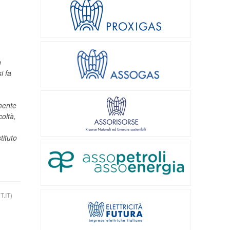
n
i fa
amente
coltà,
tituto
.IT)