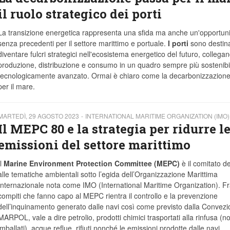
il ruolo strategico dei porti
La transizione energetica rappresenta una sfida ma anche un'opportuni
senza precedenti per il settore marittimo e portuale.
I porti
sono destina
diventare fulcri strategici nell'ecosistema energetico del futuro, collega
produzione, distribuzione e consumo in un quadro sempre più sostenibi
tecnologicamente avanzato. Ormai è chiaro come la decarbonizzazione
per il mare.
MARTEDÌ, 29 AGOSTO 2023
INTERNATIONAL MARITIME ORGANIZATION (IMO)
Il MEPC 80 e la strategia per ridurre l
emissioni del settore marittimo
Il
Marine Environment Protection Committee (MEPC)
è il comitato d
alle tematiche ambientali sotto l’egida dell’Organizzazione Marittima
Internazionale nota come IMO (International Maritime Organization). Fr
compiti che fanno capo al MEPC rientra il controllo e la prevenzione
dell’inquinamento generato dalle navi così come previsto dalla Convez
MARPOL, vale a dire petrolio, prodotti chimici trasportati alla rinfusa (n
imballati), acque reflue, rifiuti nonché le emissioni prodotte dalle navi,