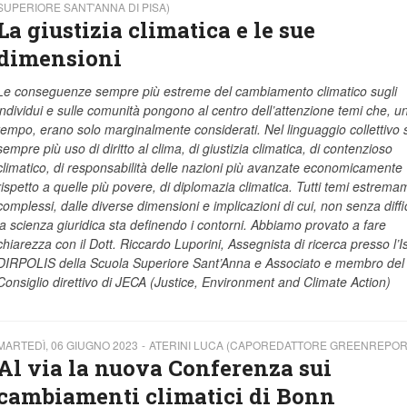
SUPERIORE SANT'ANNA DI PISA)
La giustizia climatica e le sue
dimensioni
Le conseguenze sempre più estreme del cambiamento climatico sugli
individui e sulle comunità pongono al centro dell’attenzione temi che, u
tempo, erano solo marginalmente considerati. Nel linguaggio collettivo s
sempre più uso di diritto al clima, di giustizia climatica, di contenzioso
climatico, di responsabilità delle nazioni più avanzate economicamente
rispetto a quelle più povere, di diplomazia climatica. Tutti temi estrem
complessi, dalle diverse dimensioni e implicazioni di cui, non senza diffi
la scienza giuridica sta definendo i contorni. Abbiamo provato a fare
chiarezza con il Dott. Riccardo Luporini, Assegnista di ricerca presso l’Is
DIRPOLIS della Scuola Superiore Sant’Anna e Associato e membro del
Consiglio direttivo di JECA (Justice, Environment and Climate Action)
MARTEDÌ, 06 GIUGNO 2023
ATERINI LUCA (CAPOREDATTORE GREENREPORT
Al via la nuova Conferenza sui
cambiamenti climatici di Bonn