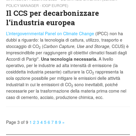
POLICY MANAGER - IOGP EUROPE)
Il CCS per decarbonizzare
l‘industria europea
L’intergovernmental Panel on Climate Change
(IPCC) non ha
dubbi a riguardo: la tecnologia di cattura, utilizzo, trasporto e
stoccaggio di CO
(
Carbon Capture, Use and Storage,
CCUS) è
2
imprescindibile per raggiungere gli obiettivi climatici fissati dagli
Accordi di Parigi*.
Una tecnologia necessaria.
A livello
operativo, per le industrie ad alta intensità di emissione (la
cosiddetta industria pesante) catturare la CO
rappresenta la
2
sola opzione possibile per mitigare le emissioni delle attività
industriali in cui le emissioni di CO
sono inevitabili, poiché
2
necessarie per la trasformazione della materia prima come nel
caso di cemento, acciaio, produzione chimica, ecc.
Page 3 of 9
1
2
3
4
5
6
7
8
9
»