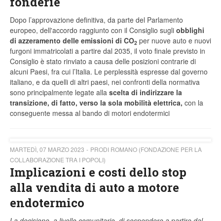
fonderie
Dopo l’approvazione definitiva, da parte del Parlamento
europeo, dell'accordo raggiunto con il Consiglio sugli
obblighi
di azzeramento delle emissioni di CO
per nuove auto e nuovi
2
furgoni immatricolati a partire dal 2035, il voto finale previsto in
Consiglio è stato rinviato a causa delle posizioni contrarie di
alcuni Paesi, fra cui l’Italia. Le perplessità espresse dal governo
italiano, e da quelli di altri paesi, nei confronti della normativa
sono principalmente legate alla
scelta di indirizzare la
transizione, di fatto, verso la sola mobilità elettrica,
con la
conseguente messa al bando di motori endotermici
MARTEDÌ, 07 MARZO 2023
PRODI ROMANO (FONDAZIONE PER LA
COLLABORAZIONE TRA I POPOLI)
Implicazioni e costi dello stop
alla vendita di auto a motore
endotermico
La decisione, a livello comunitario, di sospendere a partire dal