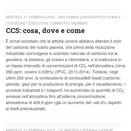
MARTEDÌ, 21 FEBBRAIO 2023
BIGI SABINA (UNIVERSITÀ DI ROMA E
CO2GEONET EXECUTIVE COMMITTEE MEMBER)
CCS: cosa, dove e come
È ormai accettato che le attività umane abbiano alterato il ciclo
del carbonio del nostro pianeta, che prima della rivoluzione
industriale coinvolgeva lo scambio naturale di carbonio tra la
geosfera, la biosfera, gli oceani e l'atmosfera, e si traduceva in
un basso intervallo di concentrazioni di CO
nell'atmosfera (circa
2
280 ppm, ovvero 0,028%) (IPCC, 2013-2014). Tuttavia, negli
ultimi 250 anni, la combustione di combustibili fossili (carbone,
petrolio, gas) per la produzione di energia, per il riscaldamento, i
processi industriali e i trasporti, ha aumentato la quantità di CO
2
emessa nell'atmosfera fino all'odierna concentrazione
atmosferica di 409,9 ppm (già un aumento del +46,4% rispetto
ai livelli preindustriali).
MARTEDÌ, 21 FEBBRAIO 2023
DE MATTEIS CATERINA (SENIOR