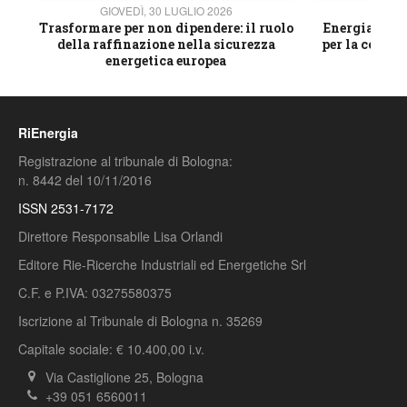
GIOVEDÌ, 30 LUGLIO 2026
GIOVE
ico
Trasformare per non dipendere: il ruolo
Energia e mat
della raffinazione nella sicurezza
per la compet
energetica europea
RiEnergia
Registrazione al tribunale di Bologna:
n. 8442 del 10/11/2016
ISSN 2531-7172
Direttore Responsabile Lisa Orlandi
Editore Rie-Ricerche Industriali ed Energetiche Srl
C.F. e P.IVA: 03275580375
Iscrizione al Tribunale di Bologna n. 35269
Capitale sociale: € 10.400,00 i.v.
Via Castiglione 25, Bologna
+39 051 6560011