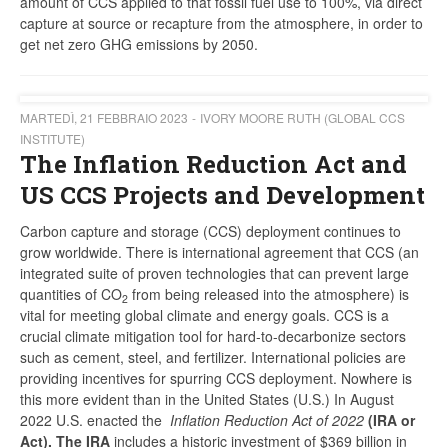
amount of CCS applied to that fossil fuel use to 100%, via direct
capture at source or recapture from the atmosphere, in order to
get net zero GHG emissions by 2050.
MARTEDÌ, 21 FEBBRAIO 2023
IVORY MOORE RUTH (GLOBAL CCS
INSTITUTE)
The Inflation Reduction Act and
US CCS Projects and Development
Carbon capture and storage (CCS) deployment continues to
grow worldwide. There is international agreement that CCS (an
integrated suite of proven technologies that can prevent large
quantities of CO
from being released into the atmosphere) is
2
vital for meeting global climate and energy goals. CCS is a
crucial climate mitigation tool for hard-to-decarbonize sectors
such as cement, steel, and fertilizer. International policies are
providing incentives for spurring CCS deployment. Nowhere is
this more evident than in the United States (U.S.) In August
2022 U.S. enacted the
Inflation Reduction Act of 2022
(IRA or
Act). The IRA
includes a historic investment of $369 billion in