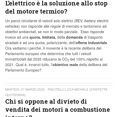
L’elettrico è la soluzione allo stop
del motore termico?
Un parco circolante di veicoli solo elettrici (BEV,
battery electric
vehicles
) non risponde alle regole di mercato e tantomeno ad
obiettivi ambientali, se non in modo parziale. Esso risponde
invece ad una
quota, limitata,
della
domanda
di trasporto
stradale e ad una quota, polarizzante, dell’
offerta industriale
.
Ora vediamo i perché. Il movente è la recente delibera del
Parlamento europeo che determina che tutti i veicoli
immatricolati dal 2035 riducano la CO
del 100% rispetto al
2
2021. Qual è, innanzi tutto, l’
obiettivo
reale
della delibera del
Parlamento Europeo?
MARTEDÌ, 07 MARZO 2023
PISCITELLI LUCA MICHELE (STAFFETTA
QUOTIDIANA)
Chi si oppone al divieto di
vendita dei motori a combustione