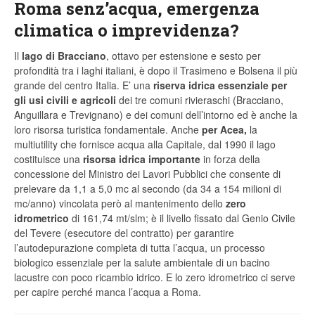
Roma senz’acqua, emergenza
climatica o imprevidenza?
Il
lago di Bracciano
, ottavo per estensione e sesto per
profondità tra i laghi italiani, è dopo il Trasimeno e Bolsena il più
grande del centro Italia. E’ una
riserva idrica essenziale per
gli usi civili e agricoli
dei tre comuni rivieraschi (Bracciano,
Anguillara e Trevignano) e dei comuni dell’intorno ed è anche la
loro risorsa turistica fondamentale. Anche
per Acea,
la
multiutility che fornisce acqua alla Capitale, dal 1990 il lago
costituisce una
risorsa idrica importante
in forza della
concessione del Ministro dei Lavori Pubblici che consente di
prelevare da 1,1 a 5,0 mc al secondo (da 34 a 154 milioni di
mc/anno) vincolata però al mantenimento dello
zero
idrometrico
di 161,74 mt/slm; è il livello fissato dal Genio Civile
del Tevere (esecutore del contratto) per garantire
l’autodepurazione completa di tutta l’acqua, un processo
biologico essenziale per la salute ambientale di un bacino
lacustre con poco ricambio idrico. E lo zero idrometrico ci serve
per capire perché manca l’acqua a Roma.