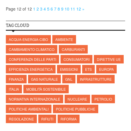
Page 12 of 12
1
2
3
4
5
6
7
8
9
10
11
12
»
TAG CLOUD
ACQUA-ENERGIA-CIBO
AMBIENTE
CAMBIAMENTO CLIMATICO
CARBURANTI
CONFERENZA DELLE PARTI
CONSUMATORI
DIRETTIVE UE
EFFICIENZA ENERGETICA
EMISSIONI
ETS
EUROPA
FINANZA
GAS NATURALE
GNL
INFRASTRUTTURE
ITALIA
MOBILITÀ SOSTENIBILE
NORMATIVA INTERNAZIONALE
NUCLEARE
PETROLIO
POLITICHE AMBIENTALI
POLITICHE PUBBLICHE
REGOLAZIONE
RIFIUTI
RIFORMA