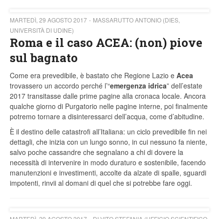
MARTEDÌ, 29 AGOSTO 2017
MASSARUTTO ANTONIO (DIES,
UNIVERSITÀ DI UDINE)
Roma e il caso ACEA: (non) piove
sul bagnato
Come era prevedibile, è bastato che Regione Lazio e
Acea
trovassero un accordo perché l’“
emergenza idrica
” dell’estate
2017 transitasse dalle prime pagine alla cronaca locale. Ancora
qualche giorno di Purgatorio nelle pagine interne, poi finalmente
potremo tornare a disinteressarci dell’acqua, come d’abitudine.
È il destino delle catastrofi all’Italiana: un ciclo prevedibile fin nei
dettagli, che inizia con un lungo sonno, in cui nessuno fa niente,
salvo poche cassandre che segnalano a chi di dovere la
necessità di intervenire in modo duraturo e sostenibile, facendo
manutenzioni e investimenti, accolte da alzate di spalle, sguardi
impotenti, rinvii al domani di quel che si potrebbe fare oggi.
MARTEDÌ, 29 AGOSTO 2017
DI VITO STEFANIA (UFFICIO SCIENTIFICO