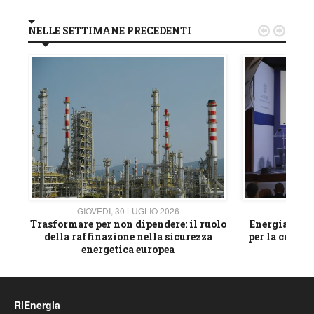
NELLE SETTIMANE PRECEDENTI


GIOVEDÌ, 30 LUGLIO 2026
GIOVE
ico
Trasformare per non dipendere: il ruolo
Energia e mat
della raffinazione nella sicurezza
per la compet
energetica europea
RiEnergia