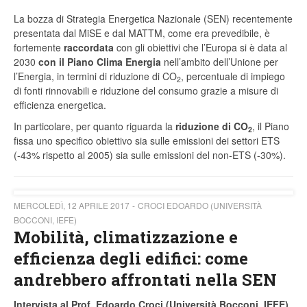
La bozza di Strategia Energetica Nazionale (SEN) recentemente
presentata dal MiSE e dal MATTM, come era prevedibile, è
fortemente
raccordata
con gli obiettivi che l’Europa si è data al
2030
con il Piano Clima Energia
nell’ambito dell’Unione per
l’Energia, in termini di riduzione di CO
, percentuale di impiego
2
di fonti rinnovabili e riduzione del consumo grazie a misure di
efficienza energetica.
In particolare, per quanto riguarda la
riduzione di CO
, il Piano
2
fissa uno specifico obiettivo sia sulle emissioni dei settori ETS
(-43% rispetto al 2005) sia sulle emissioni del non-ETS (-30%).
MERCOLEDÌ, 12 APRILE 2017
CROCI EDOARDO (UNIVERSITÀ
BOCCONI, IEFE)
Mobilità, climatizzazione e
efficienza degli edifici: come
andrebbero affrontati nella SEN
Intervista al Prof. Edoardo Croci (Università Bocconi, IEFE)