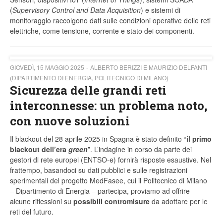
(
Supervisory Control and Data Acquisition
) e sistemi di
monitoraggio raccolgono dati sulle condizioni operative delle reti
elettriche, come tensione, corrente e stato dei componenti.
GIOVEDÌ, 15 MAGGIO 2025
ALBERTO BERIZZI E MAURIZIO DELFANTI
(DIPARTIMENTO DI ENERGIA, POLITECNICO DI MILANO)
Sicurezza delle grandi reti
interconnesse: un problema noto,
con nuove soluzioni
Il blackout del 28 aprile 2025 in Spagna è stato definito “
il primo
blackout dell’era
green
”. L’indagine in corso da parte dei
gestori di rete europei (ENTSO-e) fornirà risposte esaustive. Nel
frattempo, basandoci su dati pubblici e sulle registrazioni
sperimentali del progetto MedFasee, cui il Politecnico di Milano
– Dipartimento di Energia – partecipa, proviamo ad offrire
alcune riflessioni su
possibili contromisure
da adottare per le
reti del futuro.