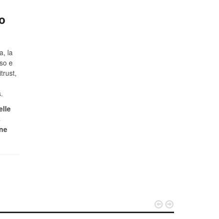
o
a, la
so e
trust,
.
elle
s
one

