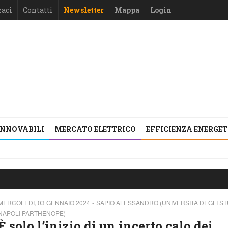
zaci
Contatti
Newsletter
Mappa
Login
INNOVABILI
MERCATO ELETTRICO
EFFICIENZA ENERGE
MERCOLEDÌ, 03 GENNAIO 2024
SAPIO ALESSANDRO (UNIVERSITÀ DEGLI STU
NAPOLI PARTHENOPE)
È solo l’inizio di un incerto calo dei