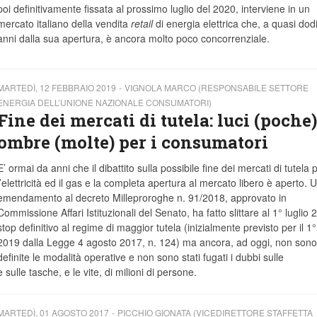
poi definitivamente fissata al prossimo luglio del 2020, interviene in un
mercato italiano
della vendita
retail
di energia elettrica che, a quasi dodi
anni dalla sua apertura, è ancora molto poco concorrenziale.
MARTEDÌ, 12 FEBBRAIO 2019
VIGNOLA MARCO (RESPONSABILE SETTORE
ENERGIA DELL’UNIONE NAZIONALE CONSUMATORI)
Fine dei mercati di tutela: luci (poche)
ombre (molte) per i consumatori
E’ ormai da anni che il dibattito sulla possibile fine dei mercati di tutela 
l’elettricità ed il gas e la completa apertura al mercato libero è aperto. 
emendamento al decreto Milleproroghe n. 91/2018, approvato in
Commissione Affari Istituzionali del Senato, ha fatto slittare al 1° luglio 
stop definitivo al regime di maggior tutela (inizialmente previsto per il 1°
2019 dalla Legge 4 agosto 2017, n. 124) ma ancora, ad oggi, non sono
definite le modalità operative e non sono stati fugati i dubbi sulle
le tasche, e le vite, di milioni di persone.
MARTEDÌ, 01 AGOSTO 2017
PICCHIO GIONATA (VICEDIRETTORE STAFFETTA