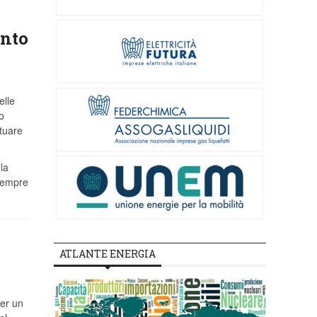
unto
elle
o
ttuare
la
 sempre
ATLANTE ENERGIA
per un