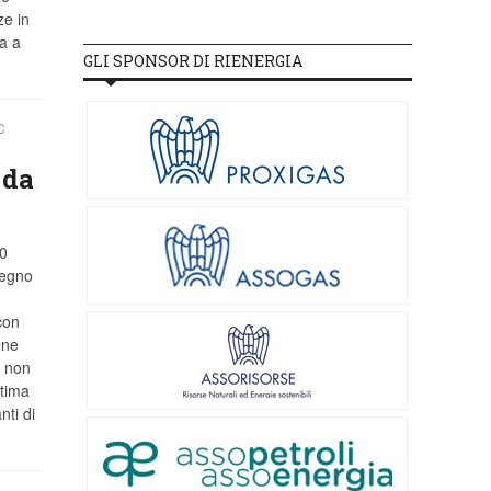
ze in
a a
GLI SPONSOR DI RIENERGIA
C
 da
30
segno
con
one
e non
ltima
nti di