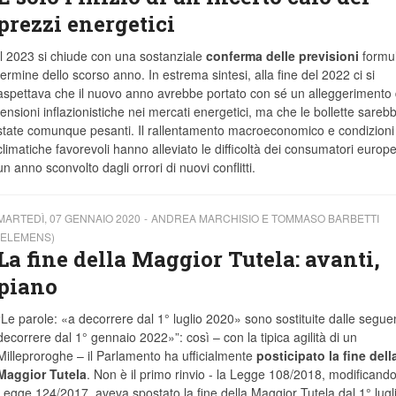
prezzi energetici
Il 2023 si chiude con una sostanziale
conferma delle previsioni
formul
termine dello scorso anno. In estrema sintesi, alla fine del 2022 ci si
aspettava che il nuovo anno avrebbe portato con sé un alleggerimento 
tensioni inflazionistiche nei mercati energetici, ma che le bollette sareb
state comunque pesanti. Il rallentamento macroeconomico e condizioni
climatiche favorevoli hanno alleviato le difficoltà dei consumatori europei
un anno sconvolto dagli orrori di nuovi conflitti.
MARTEDÌ, 07 GENNAIO 2020
ANDREA MARCHISIO E TOMMASO BARBETTI
(ELEMENS)
La fine della Maggior Tutela: avanti,
piano
“Le parole: «a decorrere dal 1° luglio 2020» sono sostituite dalle seguen
decorrere dal 1° gennaio 2022»”: così – con la tipica agilità di un
Milleproroghe – il Parlamento ha ufficialmente
posticipato la fine dell
Maggior Tutela
. Non è il primo rinvio - la Legge 108/2018, modificando
Legge 124/2017, aveva spostato la fine della Maggior Tutela dal 1° lugl