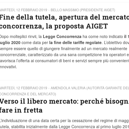
MARTEDÌ, 12 FEBBRAIO 2019
BELLO MASSIMO (PRESIDENTE AIGET)
Fine della tutela, apertura del mercato
concorrenza, la proposta AIGET
Dopo molteplici rinvii, la
Legge Concorrenza
ha come noto indicato
il 
luglio 2020
come data per
la fine delle tariffe regolate
. L’obiettivo d
sempre essere quello di giungere finalmente ad un mercato realmente
concorrenziale, caratterizzato da una sana competizione tra operatori 
favorisca l’offerta ai consumatori di beni e servizi sempre più convenient
innovativi.
MARTEDÌ, 12 FEBBRAIO 2019
AMENDOLA VALERIA (AUTORITÀ GARANTE DE
CONCORRENZA E DEL MERCATO)
Verso il libero mercato: perché bisog
fare in fretta
L’individuazione di una data certa per la cessazione del regime di magg
tutela, stabilita inizialmente dalla Legge Concorrenza al primo luglio 20