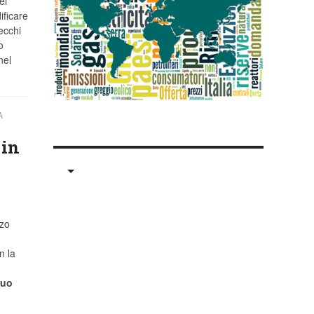
el
ificare
ecchi
o
nel
A
 in
zzo
n la
suo