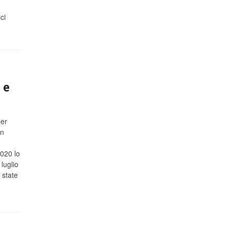
ci
 e
per
Un
2020 lo
 luglio
 state