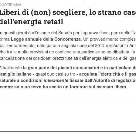
QUOTIDIANA)
Liberi di (non) scegliere, lo strano cas
dell'energia retail
In questi giorni è all’esame del Senato per l’approvazione, pare definitiv
prima
Legge annuale della Concorrenza
. Un provvedimento comples
dall’iter tormentato, nato da una segnalazione del 2014 dell’Autorità Anti
che tra le molte previsioni ne contiene una particolarmente dibattuta: la
cancellazione dei cosiddetti prezzi tutelati dell’energia elettrica e del gas
Attualmente
la gran parte dei piccoli consumatori e in particolare d
famiglie italiane
- quasi due casi su tre -
acquista l’elettricità e il ga
naturale a condizioni
interamente
fissate dall’Autorità di regolazi
mentre solo un terzo ha scelto un fornitore sul mercato libero.