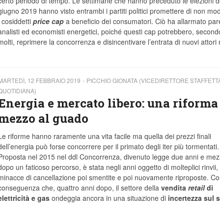
certo periodo di tempo. Le settimane che hanno preceduto le elezioni d
giugno 2019 hanno visto entrambi i partiti politici promettere di non mod
i cosiddetti
price cap
a beneficio dei consumatori. Ciò ha allarmato par
analisti ed economisti energetici, poiché questi cap potrebbero, second
molti, reprimere la concorrenza e disincentivare l’entrata di nuovi attori 
MARTEDÌ, 12 FEBBRAIO 2019
PICCHIO GIONATA (VICEDIRETTORE STAFFETT
QUOTIDIANA)
Energia e mercato libero: una riforma
mezzo al guado
Le riforme hanno raramente una vita facile ma quella dei prezzi finali
dell’energia può forse concorrere per il primato degli iter più tormentati.
Proposta nel 2015 nel ddl Concorrenza, divenuto legge due anni e me
dopo un faticoso percorso, è stata negli anni oggetto di molteplici rinvii,
minacce di cancellazione poi smentite e poi nuovamente riproposte. Co
conseguenza che, quattro anni dopo, il settore della
vendita
retail
di
elettricità e gas
ondeggia ancora in una situazione di
incertezza sul 