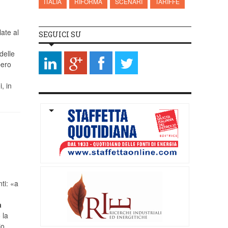
ITALIA
RIFORMA
SCENARI
TARIFFE
ate al
SEGUICI SU
delle
bero
, in
ti: «a
a
 la
io