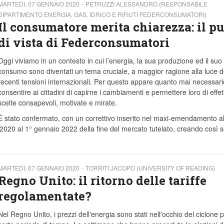
MARTEDÌ, 07 GENNAIO 2020
PETRUZZI ALESSANDRO (RESPONSABILE
DIPARTIMENTO ENERGIA, GAS, IDRICO E RIFIUTI FEDERCONSUMATORI)
Il consumatore merita chiarezza: il p
di vista di Federconsumatori
Oggi viviamo in un contesto in cui l’energia, la sua produzione ed il suo
consumo sono diventati un tema cruciale, a maggior ragione alla luce d
recenti tensioni internazionali. Per questo appare quanto mai necessari
consentire ai cittadini di capirne i cambiamenti e permettere loro di effe
scelte consapevoli, motivate e mirate.
È stato confermato, con un correttivo inserito nel maxi-emendamento al
o 2020 al 1° gennaio 2022 della fine del mercato tutelato, creando così
MARTEDÌ, 07 GENNAIO 2020
TORRITI JACOPO (UNIVERSITY OF READING)
Regno Unito: il ritorno delle tariffe
regolamentate?
Nel Regno Unito, i prezzi dell'energia sono stati nell'occhio del ciclone 