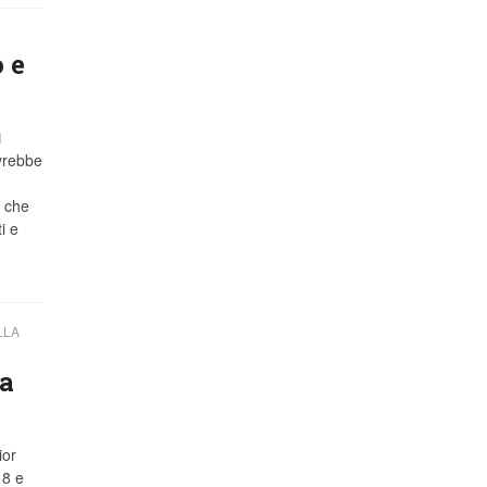
 e
1
ovrebbe
e che
i e
LLA
na
ior
18 e