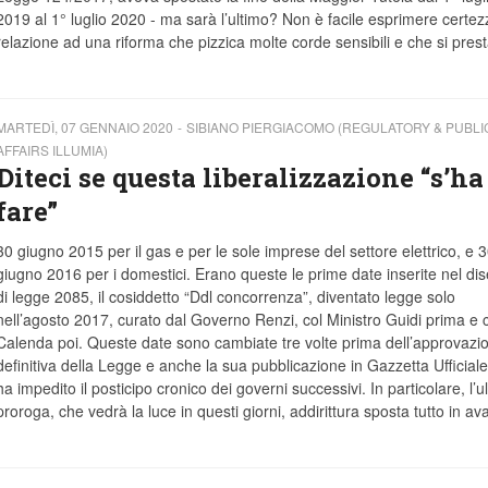
2019 al 1° luglio 2020 - ma sarà l’ultimo? Non è facile esprimere certez
relazione ad una riforma che pizzica molte corde sensibili e che si prest
MARTEDÌ, 07 GENNAIO 2020
SIBIANO PIERGIACOMO (REGULATORY & PUBLI
AFFAIRS ILLUMIA)
Diteci se questa liberalizzazione “s’ha
fare”
30 giugno 2015 per il gas e per le sole imprese del settore elettrico, e 
giugno 2016 per i domestici. Erano queste le prime date inserite nel di
di legge 2085, il cosiddetto “Ddl concorrenza”, diventato legge solo
nell’agosto 2017, curato dal Governo Renzi, col Ministro Guidi prima e 
Calenda poi. Queste date sono cambiate tre volte prima dell’approvazi
definitiva della Legge e anche la sua pubblicazione in Gazzetta Ufficial
ha impedito il posticipo cronico dei governi successivi. In particolare, l’u
proroga, che vedrà la luce in questi giorni, addirittura sposta tutto in ava