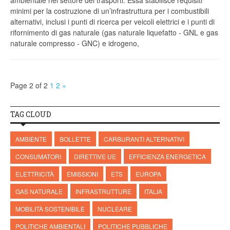
ambientale nel settore dei trasporti. Essa stabilisce requisiti
minimi per la costruzione di un’infrastruttura per i combustibili
alternativi, inclusi i punti di ricerca per veicoli elettrici e i punti di
rifornimento di gas naturale (gas naturale liquefatto - GNL e gas
naturale compresso - GNC) e idrogeno,
Page 2 of 2
1
2
»
TAG CLOUD
AMBIENTE
BOLLETTE
CARBURANTI ALTERNATIVI
CONSUMATORI
DIRETTIVE UE
EFFICIENZA ENERGETICA
ELETTRICITÀ
EMISSIONI
ETS
EUROPA
GAS NATURALE
INFRASTRUTTURE
ITALIA
MOBILITÀ SOSTENIBILE
NUCLEARE
POLITICHE AMBIENTALI
POLITICHE PUBBLICHE