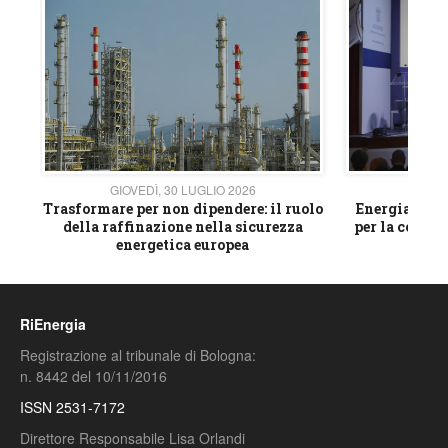
GIOVEDÌ, 30 LUGLIO 2026
GIOVE
ico
Trasformare per non dipendere: il ruolo
Energia e mat
della raffinazione nella sicurezza
per la compet
energetica europea
RiEnergia
Registrazione al tribunale di Bologna:
n. 8442 del 10/11/2016
ISSN 2531-7172
Direttore Responsabile Lisa Orlandi