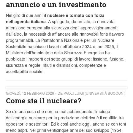
annuncio e un investimento
Nel giro di due anni
il nucleare è tornato con forza
nell’agenda italiana
. A spingerlo, da un lato, la rinnovata
attenzione europea alla sicurezza degli approvvigionamenti;
dall’altro, la necessità di affiancare alle rinnovabili fonti davvero
programmabili. La Piattaforma Nazionale per un Nucleare
Sostenibile ha chiuso i lavori nell’ottobre 2024 e, nel 2025, il
Ministero dell’Ambiente e della Sicurezza Energetica ha
pubblicato i rapporti dei sette gruppi di lavoro: fissione, fusione,
sicurezza e regole, rifiuti e dismissioni, competenze e
accettabilità sociale.
GIOVEDÌ, 12 FEBBRAIO 2026
DE PAOLI LUIGI (UNIVERSITÀ BOCCONI)
Come sta il nucleare?
Se c’è una cosa che non ha mai abbandonato l’impiego
dell’energia nucleare per la produzione elettrica è il conflitto tra
oppositori e sostenitori. Ed è così anche oggi, anche se con toni
meno aspri. Nei primi venticinque anni del suo sviluppo (1954-