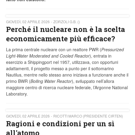
GIOVEDÌ, 02 APRILE 2026
ZORZOLI G.B. ()
Perché il nucleare non è la scelta
economicamente più efficace?
La prima centrale nucleare con un reattore PWR (
Pressurized
Light-Water Moderated and Cooled Reactor
), entrata in
esercizio a Shippingport nel 1957, utilizzava, con opportuni
adattamenti, il progetto messo a punto per il sottomarino
Nautilus, mentre nello stesso anno iniziava a funzionare anche il
primo BWR (
Boiling Water Reactor
), sviluppato nell’allora
maggiore centro di ricerca nucleare federale, l’Argonne National
Laboratory.
GIOVEDÌ, 02 APRILE 2026
RICOTTI MARCO (PRESIDENTE CIRTEN)
Ragioni e condizioni per un sì
all'atomo