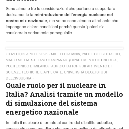
Sono almeno tre le considerazioni che portano a supportare
decisamente la
reintroduzione dell’energia nucleare nel
nostro mix nazionale
, ma ve ne sono almeno altrettante che
impongono chiare condizioni perché questa ipotesi sia
considerata seriamente perseguibile.
GIOVEDÌ, 02 APRILE 2026
MATTEO CATANIA, PAOLO COLBERTALDO,
MARIO MOTTA, STEFANO CAMPANARI (DIPARTIMENTO DI ENERGIA,
POLITECNICO DI MILANO) FABRIZIO FATTORI (DIPARTIMENTO DI
SCIENZE TEORICHE E APPLICATE, UNIVERSITÀ DEGLI STUDI
DELL’INSUBRIA) ( )
Quale ruolo per il nucleare in
Italia? Analisi tramite un modello
di simulazione del sistema
energetico nazionale
In Italia il nucleare è tornato al centro del dibattito pubblico,
spesso più come bandiera che come questione da affrontare nei