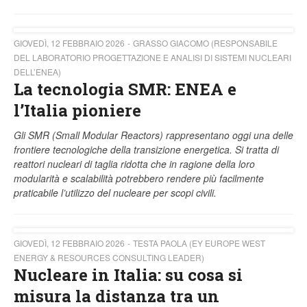
GIOVEDÌ, 12 FEBBRAIO 2026
GRASSO GIACOMO (RESPONSABILE
DEL LABORATORIO PROGETTAZIONE E ANALISI DI SISTEMI NUCLEARI
DELL’ENEA)
La tecnologia SMR: ENEA e
l’Italia pioniere
Gli SMR (Small Modular Reactors) rappresentano oggi una delle
frontiere tecnologiche della transizione energetica. Si tratta di
reattori nucleari di taglia ridotta che in ragione della loro
modularità e scalabilità potrebbero rendere più facilmente
praticabile l’utilizzo del nucleare per scopi civili.
GIOVEDÌ, 12 FEBBRAIO 2026
TESTA PAOLA (EY EUROPE WEST
ENERGY & RESOURCES CONSULTING LEADER)
Nucleare in Italia: su cosa si
misura la distanza tra un