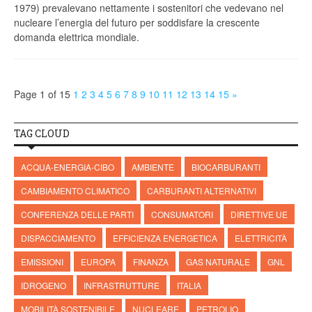
1979) prevalevano nettamente i sostenitori che vedevano nel
nucleare l’energia del futuro per soddisfare la crescente
domanda elettrica mondiale.
Page 1 of 15
1
2
3
4
5
6
7
8
9
10
11
12
13
14
15
»
TAG CLOUD
ACQUA-ENERGIA-CIBO
AMBIENTE
BIOCARBURANTI
CAMBIAMENTO CLIMATICO
CARBURANTI ALTERNATIVI
CONFERENZA DELLE PARTI
CONSUMATORI
DIRETTIVE UE
DISPACCIAMENTO
EFFICIENZA ENERGETICA
ELETTRICITÀ
EMISSIONI
EUROPA
FINANZA
GAS NATURALE
GNL
IDROGENO
INFRASTRUTTURE
ITALIA
MOBILITÀ SOSTENIBILE
NUCLEARE
PETROLIO