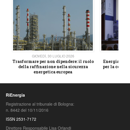
GIOVEDÌ, 30 LUGLIO 2026
GIOVE
ico
Trasformare per non dipendere: il ruolo
Energia e mat
della raffinazione nella sicurezza
per la compet
energetica europea
RiEnergia
Registrazione al tribunale di Bologna:
n. 8442 del 10/11/2016
ISSN 2531-7172
Direttore Responsabile Lisa Orlandi