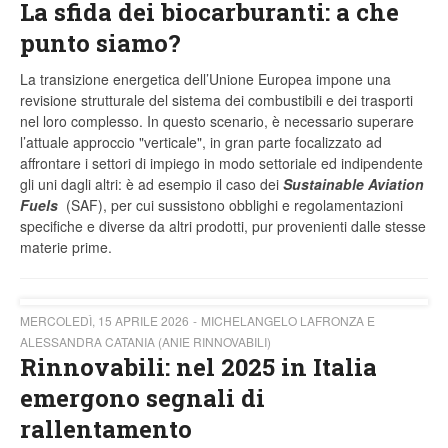
La sfida dei biocarburanti: a che
punto siamo?
La transizione energetica dell’Unione Europea impone una
revisione strutturale del sistema dei combustibili e dei trasporti
nel loro complesso. In questo scenario, è necessario superare
l’attuale approccio "verticale", in gran parte focalizzato ad
affrontare i settori di impiego in modo settoriale ed indipendente
gli uni dagli altri: è ad esempio il caso dei
Sustainable Aviation
Fuels
(SAF), per cui sussistono obblighi e regolamentazioni
specifiche e diverse da altri prodotti, pur provenienti dalle stesse
materie prime.
MERCOLEDÌ, 15 APRILE 2026
MICHELANGELO LAFRONZA E
ALESSANDRA CATANIA (ANIE RINNOVABILI)
Rinnovabili: nel 2025 in Italia
emergono segnali di
rallentamento