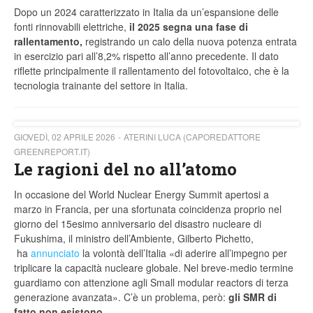
Dopo un 2024 caratterizzato in Italia da un’espansione delle
fonti rinnovabili elettriche,
il 2025 segna una fase di
rallentamento,
registrando un calo della nuova potenza entrata
in esercizio pari all’8,2% rispetto all’anno precedente. Il dato
riflette principalmente il rallentamento del fotovoltaico, che è la
tecnologia trainante del settore in Italia.
GIOVEDÌ, 02 APRILE 2026
ATERINI LUCA (CAPOREDATTORE
GREENREPORT.IT)
Le ragioni del no all’atomo
In occasione del World Nuclear Energy Summit apertosi a
marzo in Francia, per una sfortunata coincidenza proprio nel
giorno del 15esimo anniversario del disastro nucleare di
Fukushima, il ministro dell’Ambiente, Gilberto Pichetto,
ha
annunciato
la volontà dell’Italia «di aderire all’impegno per
triplicare la capacità nucleare globale. Nel breve-medio termine
guardiamo con attenzione agli Small modular reactors di terza
generazione avanzata». C’è un problema, però:
gli SMR di
fatto non esistono.