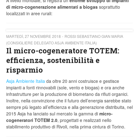
A livello mondiale, si registra un
enorme sviluppo di impianti
di micro-cogenerazione alimentati a biogas
soprattutto
localizzati in aree rurali:
MARTEDÌ, 27 NOVEMBRE 2018
ROSSI SEBASTIANO GIAN MARIA
(CONSIGLIERE DELEGATO ASJA AMBIENTE ITALIA)
Il micro-cogeneratore TOTEM:
efficienza, sostenibilità e
risparmio
Asja Ambiente Italia
da oltre 20 anni costruisce e gestisce
impianti a fonti rinnovabili (sole, vento e biogas) e ora anche
infrastrutture per la produzione di biometano da rifiuti organici.
Inoltre, nella convinzione che il futuro dell’energia sarebbe stato
sempre più legato all’efficienza e alla generazione distribuita, nel
2015 Asja ha lanciato sul mercato la gamma di
micro-
cogeneratori TOTEM 2.0
, progettati e realizzati nello
stabilimento produttivo di Rivoli, nella prima cintura di Torino.