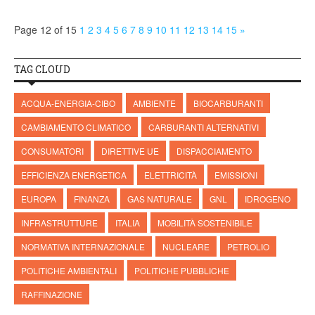
Page 12 of 15
1
2
3
4
5
6
7
8
9
10
11
12
13
14
15
»
TAG CLOUD
ACQUA-ENERGIA-CIBO
AMBIENTE
BIOCARBURANTI
CAMBIAMENTO CLIMATICO
CARBURANTI ALTERNATIVI
CONSUMATORI
DIRETTIVE UE
DISPACCIAMENTO
EFFICIENZA ENERGETICA
ELETTRICITÀ
EMISSIONI
EUROPA
FINANZA
GAS NATURALE
GNL
IDROGENO
INFRASTRUTTURE
ITALIA
MOBILITÀ SOSTENIBILE
NORMATIVA INTERNAZIONALE
NUCLEARE
PETROLIO
POLITICHE AMBIENTALI
POLITICHE PUBBLICHE
RAFFINAZIONE