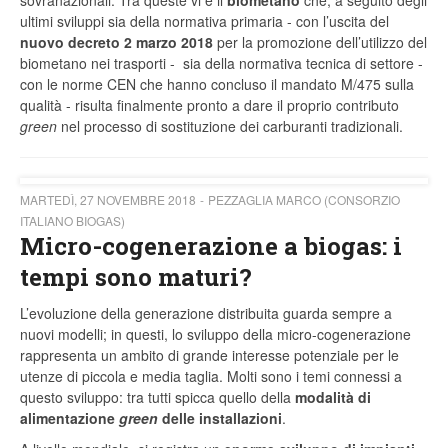
sovranazionali. Tra queste vi è il
biometano
che, a seguito degli
ultimi sviluppi sia della normativa primaria - con l’uscita del
nuovo decreto 2 marzo 2018
per la promozione dell’utilizzo del
biometano nei trasporti - sia della normativa tecnica di settore -
con le norme CEN che hanno concluso il mandato M/475 sulla
qualità - risulta finalmente pronto a dare il proprio contributo
green
nel processo di sostituzione dei carburanti tradizionali.
MARTEDÌ, 27 NOVEMBRE 2018
PEZZAGLIA MARCO (CONSORZIO
ITALIANO BIOGAS)
Micro-cogenerazione a biogas: i
tempi sono maturi?
L’evoluzione della generazione distribuita guarda sempre a
nuovi modelli; in questi, lo sviluppo della micro-cogenerazione
rappresenta un ambito di grande interesse potenziale per le
utenze di piccola e media taglia. Molti sono i temi connessi a
questo sviluppo: tra tutti spicca quello della
modalità di
alimentazione
green
delle installazioni
.