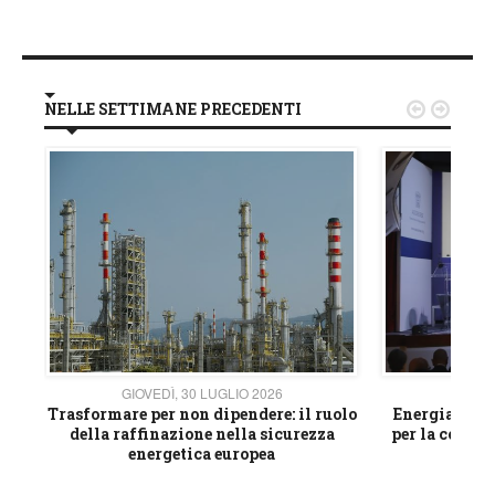
NELLE SETTIMANE PRECEDENTI


GIOVEDÌ, 30 LUGLIO 2026
GIOVE
ico
Trasformare per non dipendere: il ruolo
Energia e mat
della raffinazione nella sicurezza
per la compet
energetica europea