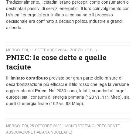
Tradizionalmente, i cittadini erano percepiti come consumatori o
destinatari passivi di servizi energetici. Il loro coinvolgimento con
i sistemi energetici era limitato al consumo e il processo
decisionale era confinato a decisori politici, industrie e grandi
aziende.
MERCOLEDÌ, 11 SETTEMBRE 2024
ZORZOLI G.B. ()
PNIEC: le cose dette e quelle
taciute
Il
limitato contributo
previsto per gran parte delle misure di
decarbonizzazione più efficaci è Il filo rosso che lega la versione
aggiornata del
Pniec
. Nel 2030 sono, infatti, superiori ai target
europei sia i consumi di energia primaria (123 vs. 111 Mtep), sia
quelli di energia finale (102 vs. 93 Mtep).
MERCOLEDÌ, 25 OTTOBRE 2023
MONTI STEFANO (PRESIDENTE
ASSOCIAZIONE ITALIANA NUCLEARE)