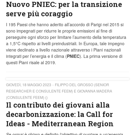
Nuovo PNIEC: per la transizione
serve più coraggio
I 195 Paesi che hanno aderito all’accordo di Parigi nel 2015 si
sono impegnati per ridurre le proprie emissioni al fine di
perseguire ogni sforzo per limitare l’aumento della temperatura
a 1,5°C rispetto ai livelli preindustriali. In Europa, tale impegno
viene declinato a livello nazionale attraverso i Piani nazionali
integrati per l’energia e il clima (
PNIEC
). La prima versione di
questi Piani risale al 2019.
GIOVEDÌ, 18 MAGGIO 2023
FILIPPO DEL GROSSO (SENIOR
RESEARCHER E CONSULENTE FEEM) E GIOVANNA MADERA
(CONSULENTE FEEM) ()
Il contributo dei giovani alla
decarbonizzazione: la Call for
Ideas - Mediterranean Region
Se ormai è chiaro e definito l’obiettivo di puntare a un’energia