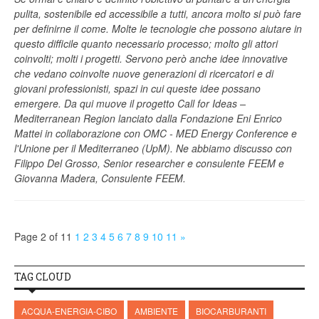
pulita, sostenibile ed accessibile a tutti, ancora molto si può fare
per definirne il come. Molte le tecnologie che possono aiutare in
questo difficile quanto necessario processo; molto gli attori
coinvolti; molti i progetti. Servono però anche idee innovative
che vedano coinvolte nuove generazioni di ricercatori e di
giovani professionisti, spazi in cui queste idee possano
emergere. Da qui muove il progetto Call for Ideas –
Mediterranean Region lanciato dalla Fondazione Eni Enrico
Mattei in collaborazione con OMC - MED Energy Conference e
l'Unione per il Mediterraneo (UpM). Ne abbiamo discusso con
Filippo Del Grosso, Senior researcher e consulente FEEM e
Giovanna Madera, Consulente FEEM.
Page 2 of 11
1
2
3
4
5
6
7
8
9
10
11
»
TAG CLOUD
ACQUA-ENERGIA-CIBO
AMBIENTE
BIOCARBURANTI