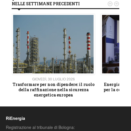
NELLE SETTIMANE PRECEDENTI


GIOVEDÌ, 30 LUGLIO 2026
GIOVE
ico
Trasformare per non dipendere: il ruolo
Energia e mat
della raffinazione nella sicurezza
per la compet
energetica europea
RiEnergia
Registrazione al tribunale di Bologna: