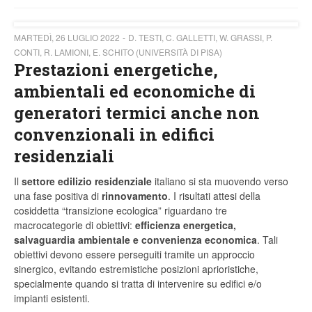
MARTEDÌ, 26 LUGLIO 2022
D. TESTI, C. GALLETTI, W. GRASSI, P.
CONTI, R. LAMIONI, E. SCHITO (UNIVERSITÀ DI PISA)
Prestazioni energetiche,
ambientali ed economiche di
generatori termici anche non
convenzionali in edifici
residenziali
Il
settore edilizio residenziale
italiano si sta muovendo verso
una fase positiva di
rinnovamento
. I risultati attesi della
cosiddetta “transizione ecologica” riguardano tre
macrocategorie di obiettivi:
efficienza energetica,
salvaguardia ambientale e convenienza economica
. Tali
obiettivi devono essere perseguiti tramite un approccio
sinergico, evitando estremistiche posizioni aprioristiche,
specialmente quando si tratta di intervenire su edifici e/o
impianti esistenti.