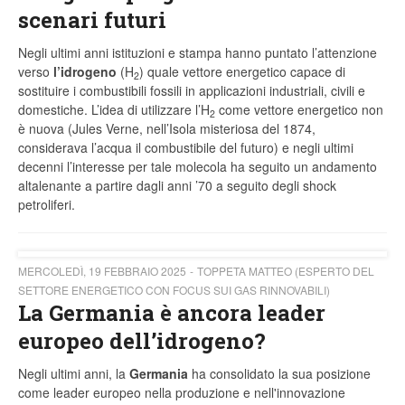
scenari futuri
Negli ultimi anni istituzioni e stampa hanno puntato l’attenzione
verso
l’idrogeno
(H
) quale vettore energetico capace di
2
sostituire i combustibili fossili in applicazioni industriali, civili e
domestiche. L’idea di utilizzare l’H
come vettore energetico non
2
è nuova (Jules Verne, nell’Isola misteriosa del 1874,
considerava l’acqua il combustibile del futuro) e negli ultimi
decenni l’interesse per tale molecola ha seguito un andamento
altalenante a partire dagli anni ’70 a seguito degli shock
petroliferi.
MERCOLEDÌ, 19 FEBBRAIO 2025
TOPPETA MATTEO (ESPERTO DEL
SETTORE ENERGETICO CON FOCUS SUI GAS RINNOVABILI)
La Germania è ancora leader
europeo dell’idrogeno?
Negli ultimi anni, la
Germania
ha consolidato la sua posizione
come leader europeo nella produzione e nell'innovazione