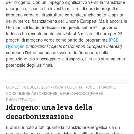
dell'idrogeno. Con un impegno significativo verso la transizione
energetica, il paese ha investito miliardi di euro in progetti di
idrogeno verde e infrastrutture correlate, anche sotto la spinta
dei numerosi finanziamenti dell’Unione Europea. Ma è ancora la
Germania il leader indiscusso in questo settore?
Il governo
tedesco ha recentemente stanziato 4,6 miliardi di euro per 23
progetti di idrogeno verde come parte del programma
IPCEI
Hydrogen
(I
mportant Projects of Common European Interest)
coprendo l'intera catena del valore dell'idrogeno, dalla
produzione allo stoccaggio e al trasporto, fino allo sfruttamento
potenziale degli usi finali.
GIOVEDÌ, 18 LUGLIO 2024
OSCAR GUERRA (ROSETTI MARINO,
CONSIGLIERE ASSORISORSE) E FABIO IAROCCI (FORES
ENGINEERING) ( )
Idrogeno: una leva della
decarbonizzazione
È ormai è noto a tutti quanto la transizione energetica sia un
percorso lungo e difficile, che richiede l’utilizzo di diverse leve