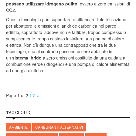
possano utilizzare idrogeno pulito
, ovvero a zero emissioni di
CO
2
.
Questa tecnologia può supportare e affiancare l’elettrificazione
per abbattere le emissioni di anidride carbonica nel parco
edilizio, soprattutto laddove non è fattibile, troppo complesso o
semplicemente troppo costoso installare una pompa di calore
elettrica. Non c’è dunque una contrapposizione tra le due
tecnologie, che al contrario possono essere abbinate in
un
sistema ibrido
a zero emissioni costituito da una caldaia a
combustione verde (idrogeno) e una pompa di calore alimentata
ad energia elettrica.
Page 1 of 2
1
2
»
TAG CLOUD
AMBIENTE
CARBURANTI ALTERNATIVI