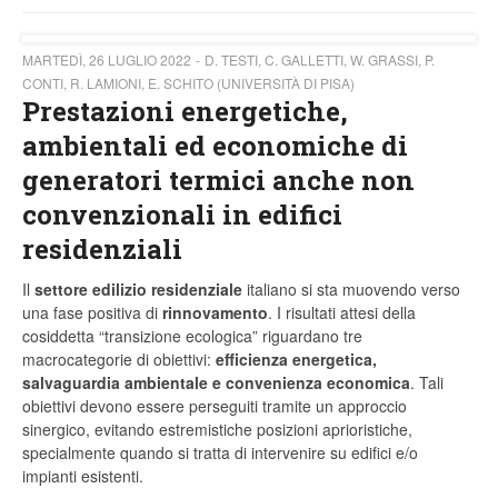
MARTEDÌ, 26 LUGLIO 2022
D. TESTI, C. GALLETTI, W. GRASSI, P.
CONTI, R. LAMIONI, E. SCHITO (UNIVERSITÀ DI PISA)
Prestazioni energetiche,
ambientali ed economiche di
generatori termici anche non
convenzionali in edifici
residenziali
Il
settore edilizio residenziale
italiano si sta muovendo verso
una fase positiva di
rinnovamento
. I risultati attesi della
cosiddetta “transizione ecologica” riguardano tre
macrocategorie di obiettivi:
efficienza energetica,
salvaguardia ambientale e convenienza economica
. Tali
obiettivi devono essere perseguiti tramite un approccio
sinergico, evitando estremistiche posizioni aprioristiche,
specialmente quando si tratta di intervenire su edifici e/o
impianti esistenti.