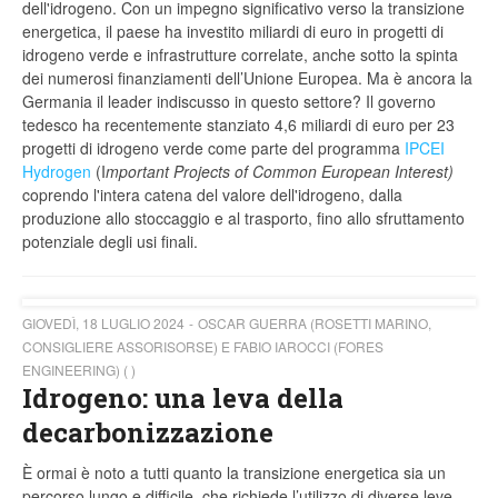
dell'idrogeno. Con un impegno significativo verso la transizione
energetica, il paese ha investito miliardi di euro in progetti di
idrogeno verde e infrastrutture correlate, anche sotto la spinta
dei numerosi finanziamenti dell’Unione Europea. Ma è ancora la
Germania il leader indiscusso in questo settore?
Il governo
tedesco ha recentemente stanziato 4,6 miliardi di euro per 23
progetti di idrogeno verde come parte del programma
IPCEI
Hydrogen
(I
mportant Projects of Common European Interest)
coprendo l'intera catena del valore dell'idrogeno, dalla
produzione allo stoccaggio e al trasporto, fino allo sfruttamento
potenziale degli usi finali.
GIOVEDÌ, 18 LUGLIO 2024
OSCAR GUERRA (ROSETTI MARINO,
CONSIGLIERE ASSORISORSE) E FABIO IAROCCI (FORES
ENGINEERING) ( )
Idrogeno: una leva della
decarbonizzazione
È ormai è noto a tutti quanto la transizione energetica sia un
percorso lungo e difficile, che richiede l’utilizzo di diverse leve