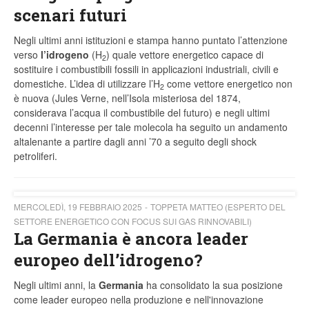
scenari futuri
Negli ultimi anni istituzioni e stampa hanno puntato l’attenzione
verso
l’idrogeno
(H
) quale vettore energetico capace di
2
sostituire i combustibili fossili in applicazioni industriali, civili e
domestiche. L’idea di utilizzare l’H
come vettore energetico non
2
è nuova (Jules Verne, nell’Isola misteriosa del 1874,
considerava l’acqua il combustibile del futuro) e negli ultimi
decenni l’interesse per tale molecola ha seguito un andamento
altalenante a partire dagli anni ’70 a seguito degli shock
petroliferi.
MERCOLEDÌ, 19 FEBBRAIO 2025
TOPPETA MATTEO (ESPERTO DEL
SETTORE ENERGETICO CON FOCUS SUI GAS RINNOVABILI)
La Germania è ancora leader
europeo dell’idrogeno?
Negli ultimi anni, la
Germania
ha consolidato la sua posizione
come leader europeo nella produzione e nell'innovazione