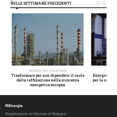
NELLE SETTIMANE PRECEDENTI


GIOVEDÌ, 30 LUGLIO 2026
GIOVE
ico
Trasformare per non dipendere: il ruolo
Energia e mat
della raffinazione nella sicurezza
per la compet
energetica europea
RiEnergia
Registrazione al tribunale di Bologna: