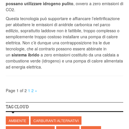
possano utilizzare idrogeno pulito
, ovvero a zero emissioni di
CO
2
.
Questa tecnologia può supportare e affiancare l’elettrificazione
per abbattere le emissioni di anidride carbonica nel parco
edilizio, soprattutto laddove non è fattibile, troppo complesso o
semplicemente troppo costoso installare una pompa di calore
elettrica. Non c’è dunque una contrapposizione tra le due
tecnologie, che al contrario possono essere abbinate in
un
sistema ibrido
a zero emissioni costituito da una caldaia a
combustione verde (idrogeno) e una pompa di calore alimentata
ad energia elettrica.
Page 1 of 2
1
2
»
TAG CLOUD
AMBIENTE
CARBURANTI ALTERNATIVI