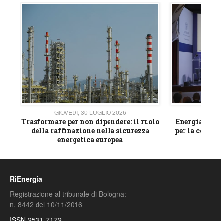
GIOVEDÌ, 30 LUGLIO 2026
GIOVE
ico
Trasformare per non dipendere: il ruolo
Energia e mat
della raffinazione nella sicurezza
per la compet
energetica europea
RiEnergia
Registrazione al tribunale di Bologna:
n. 8442 del 10/11/2016
ISSN 2531-7172