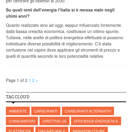
per centrare gli obiettivi al 2030.
Su quali temi dell’energia l’Italia si è mossa male negli
ultimi anni?
Quanto realizzato sino ad oggi, seppur influenzato fortemente
dalla bassa crescita economica, costituisce un ottimo spunto.
Tuttavia, nelle scelte di politica energetica effettuate si possono
individuare diverse possibilità di miglioramento. C’è stata
confusione nel capire dove applicare gli strumenti di prezzo e
quelli di quantità secondo le loro potenzialità relative.
Page 1 of 2
1
2
»
TAG CLOUD
AMBIENTE
CARBURANTI
CARBURANTI ALTERNATIVI
CONSUMATORI
DIRETTIVE UE
EFFICIENZA ENERGETICA
ELETTRICITÀ
GAS NATURALE
INFRASTRUTTURE