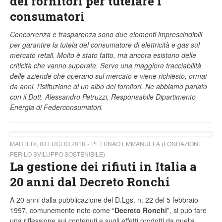
dei fornitori per tutelare i
consumatori
Concorrenza e trasparenza sono due elementi imprescindibili
per garantire la tutela del consumatore di elettricità e gas sul
mercato retail. Molto è stato fatto, ma ancora esistono delle
criticità che vanno superate. Serve una maggiore tracciabilità
delle aziende che operano sul mercato e viene richiesto, ormai
da anni, l’istituzione di un albo dei fornitori. Ne abbiamo parlato
con il Dott. Alessandro Petruzzi, Responsabile Dipartimento
Energia di Federconsumatori.
MARTEDÌ, 03 LUGLIO 2018
PETTINAO EMMANUELA (FONDAZIONE
PER LO SVILUPPO SOSTENIBILE)
La gestione dei rifiuti in Italia a
20 anni dal Decreto Ronchi
A 20 anni dalla pubblicazione del D.Lgs. n. 22 del 5 febbraio
1997, comunemente noto come “
Decreto Ronchi
”, si può fare
una riflessione sui contenuti e sugli effetti prodotti da quella