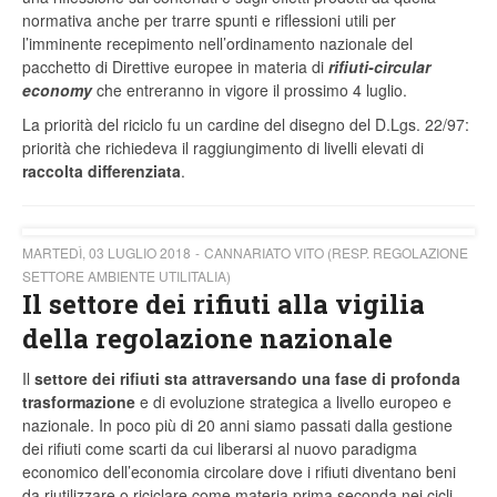
normativa anche per trarre spunti e riflessioni utili per
l’imminente recepimento nell’ordinamento nazionale del
pacchetto di Direttive europee in materia di
rifiuti-circular
economy
che entreranno in vigore il prossimo 4 luglio.
La priorità del riciclo fu un cardine del disegno del D.Lgs. 22/97:
priorità che richiedeva il raggiungimento di livelli elevati di
raccolta differenziata
.
MARTEDÌ, 03 LUGLIO 2018
CANNARIATO VITO (RESP. REGOLAZIONE
SETTORE AMBIENTE UTILITALIA)
Il settore dei rifiuti alla vigilia
della regolazione nazionale
Il
settore
dei rifiuti sta attraversando una fase di profonda
trasformazione
e di evoluzione strategica a livello europeo e
nazionale. In poco più di 20 anni siamo passati dalla gestione
dei rifiuti come scarti da cui liberarsi al nuovo paradigma
economico dell’economia circolare dove i rifiuti diventano beni
da riutilizzare o riciclare come materia prima seconda nei cicli