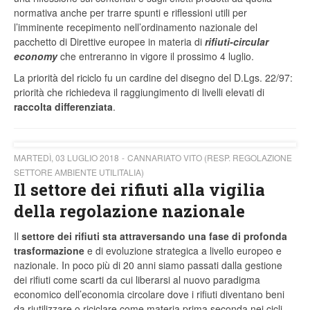
normativa anche per trarre spunti e riflessioni utili per
l’imminente recepimento nell’ordinamento nazionale del
pacchetto di Direttive europee in materia di
rifiuti-circular
economy
che entreranno in vigore il prossimo 4 luglio.
La priorità del riciclo fu un cardine del disegno del D.Lgs. 22/97:
priorità che richiedeva il raggiungimento di livelli elevati di
raccolta differenziata
.
MARTEDÌ, 03 LUGLIO 2018
CANNARIATO VITO (RESP. REGOLAZIONE
SETTORE AMBIENTE UTILITALIA)
Il settore dei rifiuti alla vigilia
della regolazione nazionale
Il
settore
dei rifiuti sta attraversando una fase di profonda
trasformazione
e di evoluzione strategica a livello europeo e
nazionale. In poco più di 20 anni siamo passati dalla gestione
dei rifiuti come scarti da cui liberarsi al nuovo paradigma
economico dell’economia circolare dove i rifiuti diventano beni
da riutilizzare o riciclare come materia prima seconda nei cicli