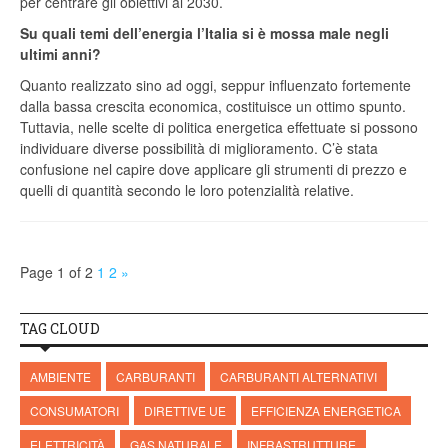
per centrare gli obiettivi al 2030.
Su quali temi dell’energia l’Italia si è mossa male negli
ultimi anni?
Quanto realizzato sino ad oggi, seppur influenzato fortemente
dalla bassa crescita economica, costituisce un ottimo spunto.
Tuttavia, nelle scelte di politica energetica effettuate si possono
individuare diverse possibilità di miglioramento. C’è stata
confusione nel capire dove applicare gli strumenti di prezzo e
quelli di quantità secondo le loro potenzialità relative.
Page 1 of 2
1
2
»
TAG CLOUD
AMBIENTE
CARBURANTI
CARBURANTI ALTERNATIVI
CONSUMATORI
DIRETTIVE UE
EFFICIENZA ENERGETICA
ELETTRICITÀ
GAS NATURALE
INFRASTRUTTURE