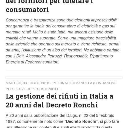
dei fornitori per tutelare i
consumatori
Concorrenza e trasparenza sono due elementi imprescindibili
per garantire la tutela del consumatore di elettricità e gas sul
mercato retail. Molto è stato fatto, ma ancora esistono delle
criticità che vanno superate. Serve una maggiore tracciabilità
delle aziende che operano sul mercato e viene richiesto, ormai
da anni, l’istituzione di un albo dei fornitori. Ne abbiamo parlato
con il Dott. Alessandro Petruzzi, Responsabile Dipartimento
Energia di Federconsumatori.
MARTEDÌ, 03 LUGLIO 2018
PETTINAO EMMANUELA (FONDAZIONE
PER LO SVILUPPO SOSTENIBILE)
La gestione dei rifiuti in Italia a
20 anni dal Decreto Ronchi
A 20 anni dalla pubblicazione del D.Lgs. n. 22 del 5 febbraio
1997, comunemente noto come “
Decreto Ronchi
”, si può fare
una riflessione sui contenuti e sugli effetti prodotti da quella