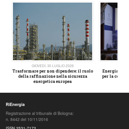
GIOVEDÌ, 30 LUGLIO 2026
GIOVE
ico
Trasformare per non dipendere: il ruolo
Energia e mat
della raffinazione nella sicurezza
per la compet
energetica europea
RiEnergia
Registrazione al tribunale di Bologna:
n. 8442 del 10/11/2016
ISSN 2531-7172