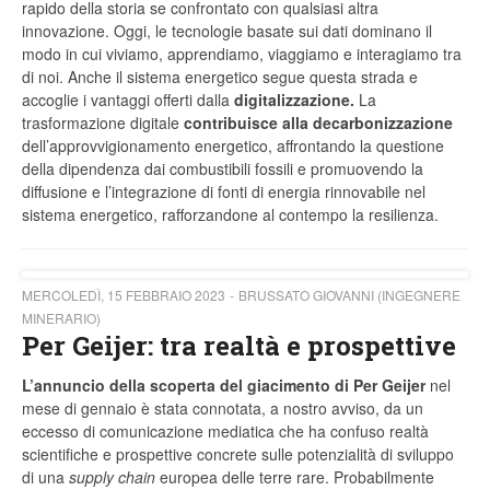
rapido della storia se confrontato con qualsiasi altra
innovazione. Oggi, le tecnologie basate sui dati dominano il
modo in cui viviamo, apprendiamo, viaggiamo e interagiamo tra
di noi. Anche il sistema energetico segue questa strada e
accoglie i vantaggi offerti dalla
digitalizzazione.
La
trasformazione digitale
contribuisce alla decarbonizzazione
dell’approvvigionamento energetico, affrontando la questione
della dipendenza dai combustibili fossili e promuovendo la
diffusione e l’integrazione di fonti di energia rinnovabile nel
sistema energetico, rafforzandone al contempo la resilienza.
MERCOLEDÌ, 15 FEBBRAIO 2023
BRUSSATO GIOVANNI (INGEGNERE
MINERARIO)
Per Geijer: tra realtà e prospettive
L’annuncio della scoperta del giacimento di
Per Geijer
nel
mese di gennaio è stata connotata, a nostro avviso, da un
eccesso di comunicazione mediatica che ha confuso realtà
scientifiche e prospettive concrete sulle potenzialità di sviluppo
di una
supply chain
europea delle terre rare. Probabilmente