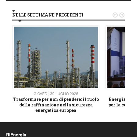
NELLE SETTIMANE PRECEDENTI


GIOVEDÌ, 30 LUGLIO 2026
GIOVE
ico
Trasformare per non dipendere: il ruolo
Energia e mat
della raffinazione nella sicurezza
per la compet
energetica europea
RiEnergia