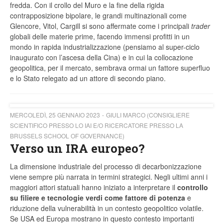
fredda. Con il crollo del Muro e la fine della rigida
contrapposizione bipolare, le grandi multinazionali come
Glencore, Vitol, Cargill si sono affermate come i principali
trader
globali delle materie prime, facendo immensi profitti in un
mondo in rapida industrializzazione (pensiamo al super-ciclo
inaugurato con l’ascesa della Cina) e in cui la collocazione
geopolitica, per il mercato, sembrava ormai un fattore superfluo
e lo Stato relegato ad un attore di secondo piano.
MERCOLEDÌ, 25 GENNAIO 2023
GIULI MARCO (CONSIGLIERE
SCIENTIFICO PRESSO LO IAI E/O RICERCATORE PRESSO LA
BRUSSELS SCHOOL OF GOVERNANCE)
Verso un IRA europeo?
La dimensione industriale del processo di decarbonizzazione
viene sempre più narrata in termini strategici. Negli ultimi anni i
maggiori attori statuali hanno iniziato a interpretare il
controllo
su filiere e tecnologie verdi come fattore di potenza
e
riduzione della vulnerabilità in un contesto geopolitico volatile.
Se USA ed Europa mostrano in questo contesto importanti