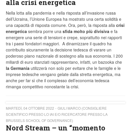
alla crisi energetica
Nella lotta alla pandemia e nella risposta all’invasione russa
dell’Ucraina, l’Unione Europea ha mostrato una certa solidità e
una capacità di risposta comune. Ora, però, la risposta alla
crisi
energetica
sembra porre una
sfida molto più divisiva
e fa
emergere una serie di tensioni e crepe, soprattutto nei rapporti
tra i paesi fondatori maggiori. A dinamizzare il quadro ha
contribuito sicuramente la decisione tedesca di varare un
poderoso piano nazionale di sostegno alla sua economia. I 200
miliardi di euro stanziati rappresentano, infatti, un bazooka che
la Germania
utilizzerà non solo per evitare che le famiglie e le
imprese tedesche vengano gelate dalla stretta energetica, ma
anche per far sì che il complesso dell’economia tedesca
rimanga competitivo nonostante la crisi.
MARTEDÌ, 04 OTTOBRE 2022
GIULI MARCO (CONSIGLIERE
SCIENTIFICO PRESSO LO IAI E/O RICERCATORE PRESSO LA
BRUSSELS SCHOOL OF GOVERNANCE)
Nord Stream – un “momento