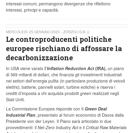
interessi comuni, permangono divergenze che riflettono
interessi, principi e capacità.
MERCOLEDÌ, 25 GENNAIO 2023
ZORZOLI G.B. ()
Le controproducenti politiche
europee rischiano di affossare la
decarbonizzazione
In USA viene varato
l’
Inflation Reduction Act
(IRA),
un piano
di 369 miliardi di dollari, che finanzia gli investimenti industriali
nei settori dell'energia pulita (in particolare produzione di veicoli
elettrici, batterie, pannelli solari, turbine eoliche) e riserva i
crediti d’imposta a chi acquista prodotti
green
realizzati negli
Stati Uniti.
La Commissione Europea risponde con Il
Green Deal
Industrial Plan
, presentato al forum economico di Davos dalla
Presidente von der Leyen. Il Piano sarà articolato in due
provvedimenti: il
Net-Zero Industry Act
e il
Critical Raw Materials