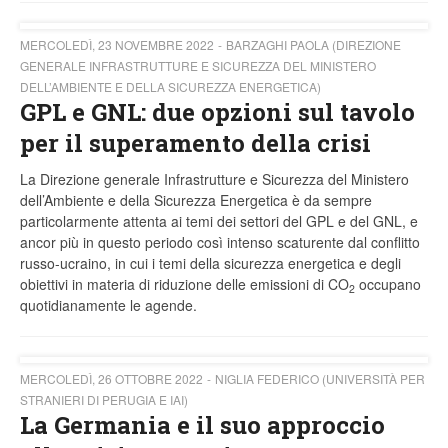
MERCOLEDÌ, 23 NOVEMBRE 2022
BARZAGHI PAOLA (DIREZIONE
GENERALE INFRASTRUTTURE E SICUREZZA DEL MINISTERO
DELL’AMBIENTE E DELLA SICUREZZA ENERGETICA)
GPL e GNL: due opzioni sul tavolo
per il superamento della crisi
La Direzione generale Infrastrutture e Sicurezza del Ministero
dell’Ambiente e della Sicurezza Energetica è da sempre
particolarmente attenta ai temi dei settori del GPL e del GNL, e
ancor più in questo periodo così intenso scaturente dal conflitto
russo-ucraino, in cui i temi della sicurezza energetica e degli
obiettivi in materia di riduzione delle emissioni di CO
occupano
2
quotidianamente le agende.
MERCOLEDÌ, 26 OTTOBRE 2022
NIGLIA FEDERICO (UNIVERSITÀ PER
STRANIERI DI PERUGIA E IAI)
La Germania e il suo approccio