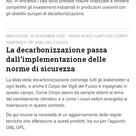
Act.
In entrambi i casi
sono previste misure finalizzate a rendere
competitivi gli investimenti industriali in produzioni coerenti con
gli obiettivi europei di decarbonizzazione.
MERCOLEDÌ, 23 NOVEMBRE 2022
PARISI GUIDO (CAPO DEL CORPO
NAZIONALE DEI VIGILI DEL FUOCO)
La decarbonizzazione passa
dall’implementazione delle
norme di sicurezza
La sfida della decarbonizzazione coinvolge tutti gli stakeholder a
ogni livello, e anche il Corpo dei Vigili del Fuoco è impegnato in
questo campo. Come Corpo siamo da sempre attenti al tema
del cambiamento climatico e a come i nuovi vettori energetici si
inseriscono in questo contesto.
Da qui muove la necessità di un aggiornamento delle regole
tecniche che afferiscono a questi prodotti, fra cui per l’appunto
GNL,GPL.