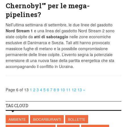
Chernobyl’” per le mega-
pipelines?
Nell’ultima settimana di settembre, le due linee del gasdotto
Nord Stream 1
e una linea del gasdotto Nord Stream 2 sono
state colpite da
atti di sabotaggio
nelle zone economiche
esclusive di Danimarca e Svezia. Tali atti hanno provocato
massicce fughe di metano e la possibile compromissione
permanente delle linee colpite. L’evento segna la potenziale
emersione di una nuova fase della partita energetica che sta
accompagnando il conflitto in Ucraina.
Page 6 of 13
1
2
3
4
5
6
7
8
9
10
11
12
13
»
TAG CLOUD
AMBIENTE
BIOCARBURANTI
BOLLETTE