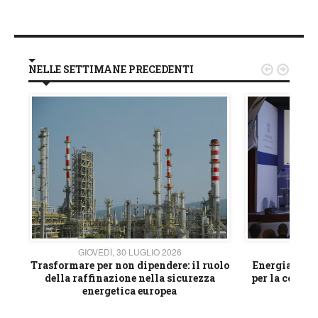
NELLE SETTIMANE PRECEDENTI


GIOVEDÌ, 30 LUGLIO 2026
GIOVE
ico
Trasformare per non dipendere: il ruolo
Energia e mat
della raffinazione nella sicurezza
per la compet
energetica europea