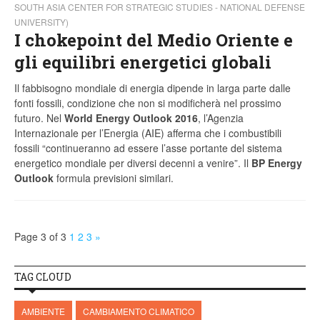
SOUTH ASIA CENTER FOR STRATEGIC STUDIES - NATIONAL DEFENSE
UNIVERSITY)
I chokepoint del Medio Oriente e
gli equilibri energetici globali
Il fabbisogno mondiale di energia dipende in larga parte dalle
fonti fossili, condizione che non si modificherà nel prossimo
futuro. Nel
World Energy Outlook 2016
, l’Agenzia
Internazionale per l’Energia (AIE) afferma che i combustibili
fossili “continueranno ad essere l’asse portante del sistema
energetico mondiale per diversi decenni a venire”. Il
BP Energy
Outlook
formula previsioni similari.
Page 3 of 3
1
2
3
»
TAG CLOUD
AMBIENTE
CAMBIAMENTO CLIMATICO