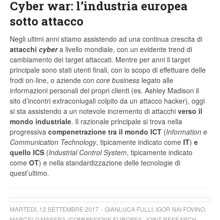
Cyber war: l’industria europea
sotto attacco
Negli ultimi anni stiamo assistendo ad una continua crescita di
attacchi
cyber
a livello mondiale, con un evidente trend di
cambiamento dei target attaccati. Mentre per anni il target
principale sono stati utenti finali, con lo scopo di effettuare delle
frodi on-line, o aziende con
core business
legato alle
informazioni personali dei propri clienti (es. Ashley Madison il
sito d’incontri extraconiugali colpito da un attacco hacker), oggi
si sta assistendo a un notevole incremento di attacchi
verso il
mondo industriale
. Il razionale principale si trova nella
progressiva
compenetrazione tra il mondo ICT
(
Information e
Communication Technology
, tipicamente indicato come
IT
)
e
quello ICS
(
Industrial Control System
, tipicamente indicato
come
OT
) e nella standardizzazione delle tecnologie di
quest’ultimo.
MARTEDÌ, 12 SETTEMBRE 2017
GIANLUCA FULLI, IGOR NAI FOVINO,
MARCELO MASERA (COMMISSIONE EUROPEA, JOINT RESEARCH