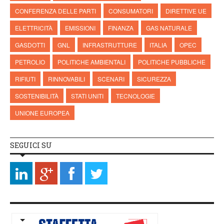
CONFERENZA DELLE PARTI
CONSUMATORI
DIRETTIVE UE
ELETTRICITÀ
EMISSIONI
FINANZA
GAS NATURALE
GASDOTTI
GNL
INFRASTRUTTURE
ITALIA
OPEC
PETROLIO
POLITICHE AMBIENTALI
POLITICHE PUBBLICHE
RIFIUTI
RINNOVABILI
SCENARI
SICUREZZA
SOSTENIBILITÀ
STATI UNITI
TECNOLOGIE
UNIONE EUROPEA
SEGUICI SU