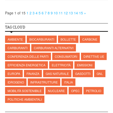
Page 1 of 15
1
2
3
4
5
6
7
8
9
10
11
12
13
14
15
»
TAG CLOUD
AMBIENTE
BIOCARBURANTI
BOLLETTE
CARBONE
CARBURANTI
CARBURANTI ALTERNATIVI
CONFERENZA DELLE PARTI
CONSUMATORI
DIRETTIVE UE
EFFICIENZA ENERGETICA
ELETTRICITÀ
EMISSIONI
EUROPA
FINANZA
GAS NATURALE
GASDOTTI
GNL
IDROGENO
INFRASTRUTTURE
ITALIA
MOBILITÀ SOSTENIBILE
NUCLEARE
OPEC
PETROLIO
POLITICHE AMBIENTALI