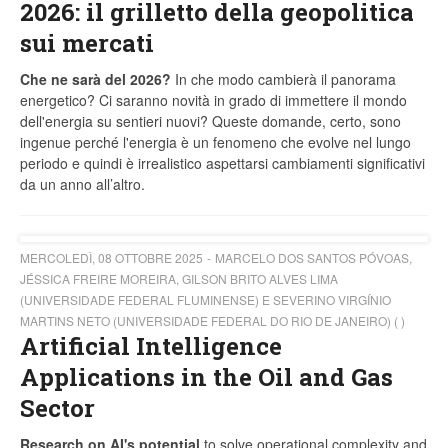
2026: il grilletto della geopolitica
sui mercati
Che ne sarà del 2026?
In che modo cambierà il panorama
energetico? Ci saranno novità in grado di immettere il mondo
dell'energia su sentieri nuovi? Queste domande, certo, sono
ingenue perché l'energia è un fenomeno che evolve nel lungo
periodo e quindi è irrealistico aspettarsi cambiamenti significativi
da un anno all’altro.
MERCOLEDÌ, 08 OTTOBRE 2025
MARCELO DOS SANTOS PÓVOAS,
JÉSSICA FREIRE MOREIRA, GILSON BRITO ALVES LIMA
(UNIVERSIDADE FEDERAL FLUMINENSE) E SEVERINO VIRGÍNIO
MARTINS NETO (UNIVERSIDADE FEDERAL DO RIO DE JANEIRO) ( )
Artificial Intelligence
Applications in the Oil and Gas
Sector
Research on AI's potential
to solve operational complexity and