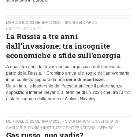
MERCOLEDÌ, 22 GENNAIO 2025
INCANI EDOARDO
(GEOPOLITICA.INFO)
La Russia a tre anni
dall’invasione: tra incognite
economiche e sfide sull’energia
A quasi tre anni dall’invasione su larga scala dell’Ucraina da
parte della Russia, il Cremlino arriva alle soglie dell’anniversario
in un contesto segnato da una
serie di incertezze
.
Da un lato, la leadership del Paese mantiene il potere senza
opposizioni interne rilevanti, al termine di un 2024 che, tra l’altro,
è stato segnato dalla morte di Aleksej Navalny.
MERCOLEDÌ, 22 GENNAIO 2025
SIDDI MARCO (UNIVERSITÀ DI
CAGLIARI E FINNISH INSTITUTE OF INTERNATIONAL AFFAIRS)
Gas russo, quo vadis?