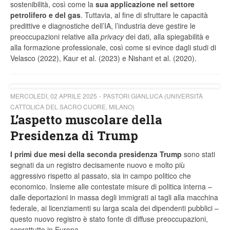
sostenibilità, così come la
sua applicazione nel settore
petrolifero e del gas
. Tuttavia, al fine di sfruttare le capacità
predittive e diagnostiche dell’IA, l’industria deve gestire le
preoccupazioni relative alla
privacy
dei dati, alla spiegabilità e
alla formazione professionale, così come si evince dagli studi di
Velasco (2022), Kaur et al. (2023) e Nishant et al. (2020).
MERCOLEDÌ, 02 APRILE 2025
PASTORI GIANLUCA (UNIVERSITÀ
CATTOLICA DEL SACRO CUORE, MILANO)
L’aspetto muscolare della
Presidenza di Trump
I primi due mesi della seconda presidenza Trump
sono stati
segnati da un registro decisamente nuovo e molto più
aggressivo rispetto al passato, sia in campo politico che
economico. Insieme alle contestate misure di politica interna –
dalle deportazioni in massa degli immigrati ai tagli alla macchina
federale, ai licenziamenti su larga scala dei dipendenti pubblici –
questo nuovo registro è stato fonte di diffuse preoccupazioni,
soprattutto in Europa.