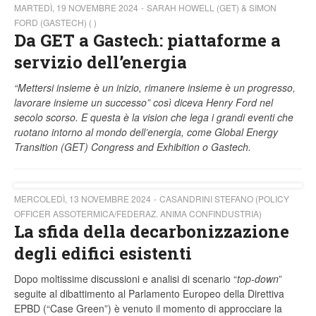
MARTEDÌ, 19 NOVEMBRE 2024
SARAH HOWELL (GET) & SIMON
FORD (GASTECH) ( )
Da GET a Gastech: piattaforme a
servizio dell’energia
“Mettersi insieme è un inizio, rimanere insieme è un progresso,
lavorare insieme un successo” così diceva Henry Ford nel
secolo scorso. E questa è la vision che lega i grandi eventi che
ruotano intorno al mondo dell’energia, come Global Energy
Transition (GET) Congress and Exhibition o Gastech.
MERCOLEDÌ, 13 NOVEMBRE 2024
CASANDRINI STEFANO (POLICY
OFFICER ASSOTERMICA/FEDERAZ. ANIMA CONFINDUSTRIA)
La sfida della decarbonizzazione
degli edifici esistenti
Dopo moltissime discussioni e analisi di scenario “
top-down
”
seguite al dibattimento al Parlamento Europeo della Direttiva
EPBD (“Case Green”) è venuto il momento di approcciare la