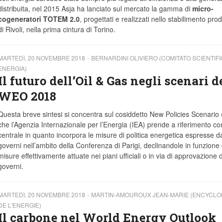
distribuita, nel 2015 Asja ha lanciato sul mercato la gamma di
micro-
cogeneratori TOTEM 2.0
, progettati e realizzati nello stabilimento prod
di Rivoli, nella prima cintura di Torino.
MARTEDÌ, 20 NOVEMBRE 2018
BERNARDINI OLIVIERO (COMITATO SCIENTIF
ENERGIA)
Il futuro dell’Oil & Gas negli scenari d
WEO 2018
Questa breve sintesi si concentra sul cosiddetto New Policies Scenario
che l’Agenzia Internazionale per l’Energia (IEA) prende a riferimento c
centrale in quanto incorpora le misure di politica energetica espresse d
governi nell’ambito della Conferenza di Parigi, declinandole in funzione 
misure effettivamente attuate nei piani ufficiali o
in via di approvazione 
governi.
MARTEDÌ, 20 NOVEMBRE 2018
MARTIN-AMOUROUX JEAN-MARIE (ENCYCLO
DE L'ENERGIE)
Il carbone nel World Energy Outlook