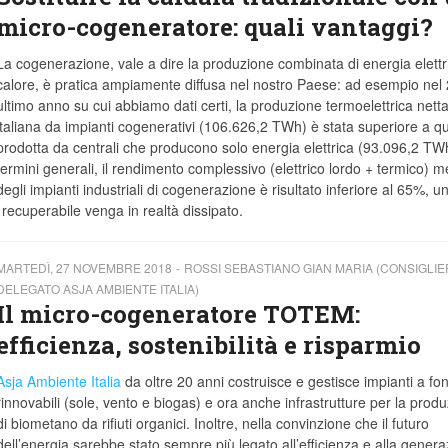
micro-cogeneratore: quali vantaggi?
La cogenerazione, vale a dire la produzione combinata di energia elettr
calore, è pratica ampiamente diffusa nel nostro Paese: ad esempio nel
ultimo anno su cui abbiamo dati certi, la produzione termoelettrica nett
italiana da impianti cogenerativi (106.626,2 TWh) è stata superiore a qu
prodotta da centrali che producono solo energia elettrica (93.096,2 TWh
termini generali, il rendimento complessivo (elettrico lordo + termico) m
degli impianti industriali di cogenerazione è risultato inferiore al 65%, u
ecuperabile venga in realtà dissipato.
MARTEDÌ, 27 NOVEMBRE 2018
ROSSI SEBASTIANO GIAN MARIA (CONSIGLIE
DELEGATO ASJA AMBIENTE ITALIA)
Il micro-cogeneratore TOTEM:
efficienza, sostenibilità e risparmio
Asja Ambiente Italia
da oltre 20 anni costruisce e gestisce impianti a fon
rinnovabili (sole, vento e biogas) e ora anche infrastrutture per la prod
di biometano da rifiuti organici. Inoltre, nella convinzione che il futuro
dell’energia sarebbe stato sempre più legato all’efficienza e alla gener