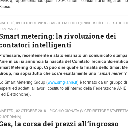
(ENEA), rappresentando quasi il 30% di tutti i consumi di energia del no
Paese.
MARTEDÌ, 09 OTTOBRE 2018
CASCETTA FURIO (UNIVERSITÀ DEGLI STUDI D
CAMPANIA)
Smart metering: la rivoluzione dei
contatori intelligenti
Professore, recentemente è stato emanato un comunicato stampa 
Anie in cui si annuncia la nascita del Comitato Tecnico Scientifico
Smart Metering Group. Ci può dire qual’è la finalità dello Smart Me
Group, ma soprattutto che cos’è esattamente uno “
smart meter
”?
Lo Smart Metering Group (
www.smg-anie.it
) è formato da un gruppo di
esperti ed addetti ai lavori, costituito all’interno della Federazione ANIE
 ed Elettroniche).
MARTEDÌ, 02 OTTOBRE 2018
PICCHIO GIONATA (VICEDIRETTORE STAFFETT
QUOTIDIANA)
Gas, la corsa dei prezzi all’ingrosso