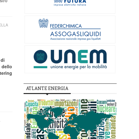
stro
ELLA
di
 dello
tering
ATLANTE ENERGIA
A