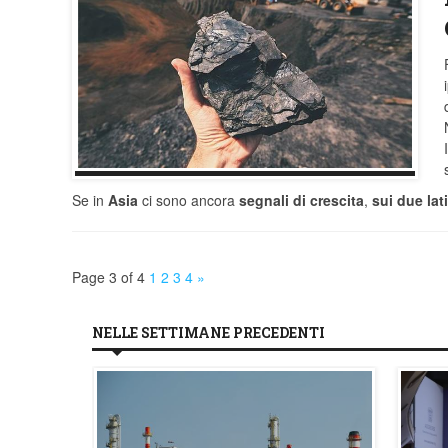
Se in
Asia
ci sono ancora
segnali di crescita
,
sui due lat
Page 3 of 4
1
2
3
4
»
NELLE SETTIMANE PRECEDENTI