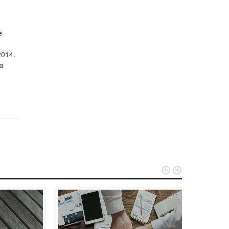
e
2014.
ia

