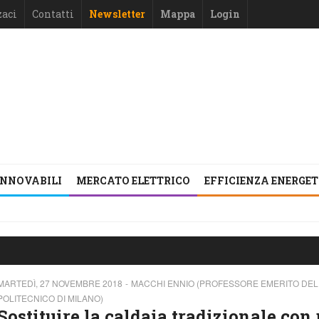
zaci
Contatti
Newsletter
Mappa
Login
INNOVABILI
MERCATO ELETTRICO
EFFICIENZA ENERGE
MARTEDÌ, 27 NOVEMBRE 2018
MACCHI ENNIO (PROFESSORE EMERITO DEL
POLITECNICO DI MILANO)
Sostituire la caldaia tradizionale con