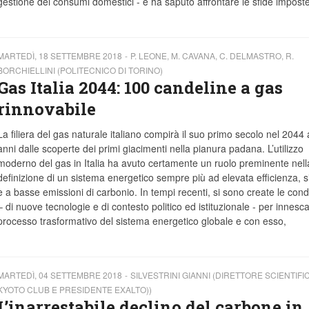
gestione dei consumi domestici - e ha saputo affrontare le sfide imposte
MARTEDÌ, 18 SETTEMBRE 2018
P. LEONE, M. CAVANA, C. DELMASTRO, R.
BORCHIELLINI (POLITECNICO DI TORINO)
Gas Italia 2044: 100 candeline a gas
rinnovabile
La filiera del gas naturale italiano compirà il suo primo secolo nel 2044
anni dalle scoperte dei primi giacimenti nella pianura padana. L’utilizzo
moderno del gas in Italia ha avuto certamente un ruolo preminente nell
definizione di un sistema energetico sempre più ad elevata efficienza, s
e a basse emissioni di carbonio. In tempi recenti, si sono create le cond
– di nuove tecnologie e di contesto politico ed istituzionale - per innesc
processo trasformativo del sistema energetico globale e con esso,
MARTEDÌ, 04 SETTEMBRE 2018
SILVESTRINI GIANNI (DIRETTORE SCIENTIFIC
KYOTO CLUB E PRESIDENTE EXALTO))
L’inarrestabile declino del carbone in