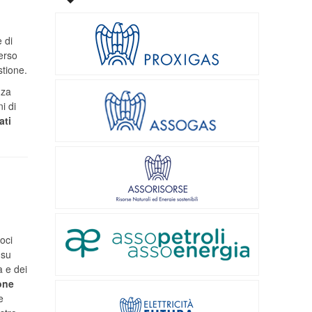
 di
verso
stione.
nza
i di
ati
l
oci
 su
a e dei
one
e