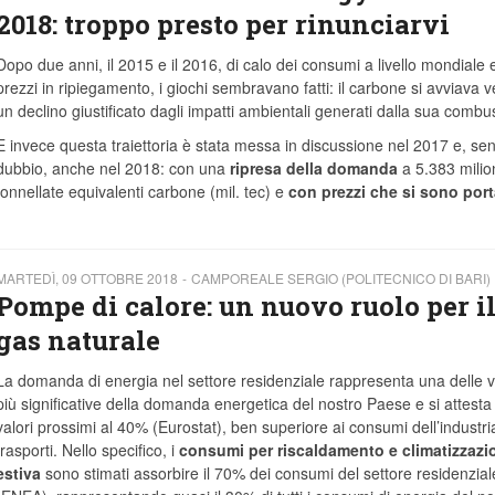
2018: troppo presto per rinunciarvi
Dopo due anni, il 2015 e il 2016, di calo dei consumi a livello mondiale e
prezzi in ripiegamento, i giochi sembravano fatti: il carbone si avviava 
un declino giustificato dagli impatti ambientali generati dalla sua combu
E invece questa traiettoria è stata messa in discussione nel 2017 e, se
dubbio, anche nel 2018: con una
ripresa della domanda
a 5.383 milion
tonnellate equivalenti carbone (mil. tec) e
con prezzi che si sono port
MARTEDÌ, 09 OTTOBRE 2018
CAMPOREALE SERGIO (POLITECNICO DI BARI)
Pompe di calore: un nuovo ruolo per i
gas naturale
La domanda di energia nel settore residenziale rappresenta una delle v
più significative della domanda energetica del nostro Paese e si attesta
valori prossimi al 40% (Eurostat), ben superiore ai consumi dell’industri
trasporti. Nello specifico, i
consumi per riscaldamento e climatizzazi
estiva
sono stimati assorbire il 70% dei consumi del settore residenzial