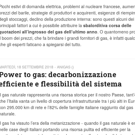
Picchi estivi di domanda elettrica, problemi al nucleare francese, aumen
prezzi del barile, strategie di produttori e acquirenti, esigenze di riemp
degli stoccaggi, declino della produzione interna: sono questi alcuni dei
principali fattori a cui è possibile attribuire la
sbalorditiva
corsa delle
quotazioni all’ingrosso del gas dell’ultimo anno
. O quantomeno pro
il boom dei prezzi, che fa brindare i grandi fornitori di gas, è infatti qual
che gli esperti faticano a spiegarsi del tutto.
MARTEDÌ, 18 SETTEMBRE 2018
ANIGAS ()
Power to gas: decarbonizzazione
efficiente e flessibilità del sistema
Il gas naturale rappresenta una risorsa storica per il nostro Paese, tant
che l’Italia vanta un livello di copertura infrastrutturale tra i più alti in Eu
con 295.000 km di rete e l’82% delle famiglie italiane raggiunto dal gas
naturale.
Il gas ha vissuto l’era della metanizzazione - quando il gas naturale è e
nelle case degli italiani portando una risorsa pulita ed efficiente per la