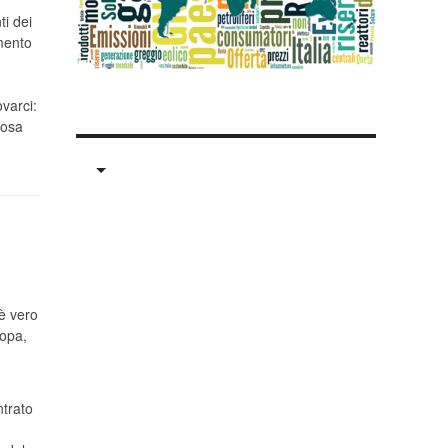
ti dei
imento
varci:
cosa
’è vero
ropa,
ntrato