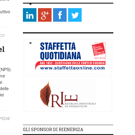
uttivo
ICO
el
 (NPS)
ome
ai
delle
dei
PÉDIE
GLI SPONSOR DI RIENERGIA