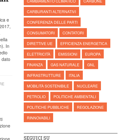
CAMBIAMENTO CLIMATICO
CARBONE
CARBURANTI ALTERNATIVI
ica e
CONFERENZA DELLE PARTI
 2017,
a
CONSUMATORI
CONTATORI
ella
DIRETTIVE UE
EFFICIENZA ENERGETICA
). In
edio
ELETTRICITÀ
EMISSIONI
EUROPA
n dato
FINANZA
GAS NATURALE
GNL
INFRASTRUTTURE
ITALIA
RE
MOBILITÀ SOSTENIBILE
NUCLEARE
PETROLIO
POLITICHE AMBIENTALI
POLITICHE PUBBLICHE
REGOLAZIONE
RINNOVABILI
ti
uzione
SEGUICI SU
azione