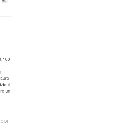
 dal
 a 100
a
icuro
izioni
are un
O DI