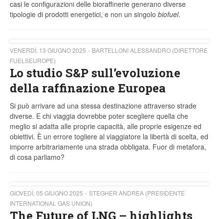
casi le configurazioni delle bioraffinerie generano diverse
tipologie di prodotti energetici, e non un singolo
biofuel
.
VENERDÌ, 13 GIUGNO 2025
BARTELLONI ALESSANDRO (DIRETTORE
FUELSEUROPE)
Lo studio S&P sull’evoluzione
della raffinazione Europea
Si può arrivare ad una stessa destinazione attraverso strade
diverse. E chi viaggia dovrebbe poter scegliere quella che
meglio si adatta alle proprie capacità, alle proprie esigenze ed
obiettivi. È un errore togliere al viaggiatore la libertà di scelta, ed
imporre arbitrariamente una strada obbligata. Fuor di metafora,
di cosa parliamo?
GIOVEDÌ, 05 GIUGNO 2025
STEGHER ANDREA (PRESIDENTE
INTERNATIONAL GAS UNION)
The Future of LNG – highlights