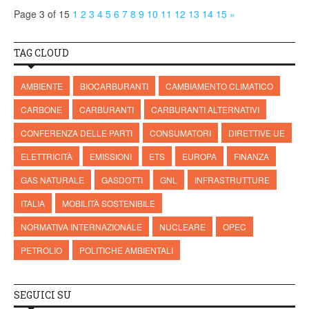
Page 3 of 15
1
2
3
4
5
6
7
8
9
10
11
12
13
14
15
»
TAG CLOUD
AMBIENTE
BIOCARBURANTI
CAMBIAMENTO CLIMATICO
CARBONE
CARBURANTI
CARBURANTI ALTERNATIVI
CONFERENZA DELLE PARTI
CONSUMATORI
DIRETTIVE UE
ELETTRICITÀ
EMISSIONI
ETS
EUROPA
FINANZA
GAS NATURALE
GASDOTTI
GNL
INFRASTRUTTURE
ITALIA
MOBILITÀ SOSTENIBILE
NORMATIVA INTERNAZIONALE
NUCLEARE
OPEC
PETROLIO
POLITICHE AMBIENTALI
SEGUICI SU