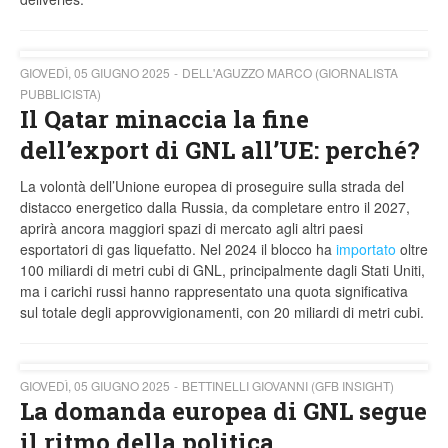
GIOVEDÌ, 05 GIUGNO 2025
DELL'AGUZZO MARCO (GIORNALISTA
PUBBLICISTA)
Il Qatar minaccia la fine
dell’export di GNL all’UE: perché?
La volontà dell’Unione europea di proseguire sulla strada del
distacco energetico dalla Russia, da completare entro il 2027,
aprirà ancora maggiori spazi di mercato agli altri paesi
esportatori di gas liquefatto. Nel 2024 il blocco ha
importato
oltre
100 miliardi di metri cubi di GNL, principalmente dagli Stati Uniti,
ma i carichi russi hanno rappresentato una quota significativa
sul totale degli approvvigionamenti, con 20 miliardi di metri cubi.
GIOVEDÌ, 05 GIUGNO 2025
BETTINELLI GIOVANNI (GFB INSIGHT)
La domanda europea di GNL segue
il ritmo della politica