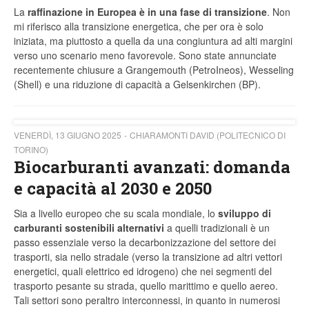
La
raffinazione in Europea è in una fase di transizione
. Non
mi riferisco alla transizione energetica, che per ora è solo
iniziata, ma piuttosto a quella da una congiuntura ad alti margini
verso uno scenario meno favorevole. Sono state annunciate
recentemente chiusure a Grangemouth (PetroIneos), Wesseling
(Shell) e una riduzione di capacità a Gelsenkirchen (BP).
VENERDÌ, 13 GIUGNO 2025
CHIARAMONTI DAVID (POLITECNICO DI
TORINO)
Biocarburanti avanzati: domanda
e capacità al 2030 e 2050
Sia a livello europeo che su scala mondiale, lo
sviluppo di
carburanti sostenibili alternativi
a quelli tradizionali è un
passo essenziale verso la decarbonizzazione del settore dei
trasporti, sia nello stradale (verso la transizione ad altri vettori
energetici, quali elettrico ed idrogeno) che nei segmenti del
trasporto pesante su strada, quello marittimo e quello aereo.
Tali settori sono peraltro interconnessi, in quanto in numerosi