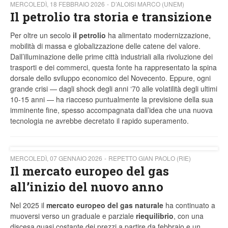
MERCOLEDÌ, 18 FEBBRAIO 2026
D’ALOISI MARCO (UNEM)
Il petrolio tra storia e transizione
Per oltre un secolo
il petrolio
ha alimentato modernizzazione,
mobilità di massa e globalizzazione delle catene del valore.
Dall’illuminazione delle prime città industriali alla rivoluzione dei
trasporti e dei commerci, questa fonte ha rappresentato la spina
dorsale dello sviluppo economico del Novecento. Eppure, ogni
grande crisi — dagli shock degli anni ‘70 alle volatilità degli ultimi
10-15 anni — ha riacceso puntualmente la previsione della sua
imminente fine, spesso accompagnata dall’idea che una nuova
tecnologia ne avrebbe decretato il rapido superamento.
MERCOLEDÌ, 07 GENNAIO 2026
REPETTO GIAN PAOLO (RIE)
Il mercato europeo del gas
all’inizio del nuovo anno
Nel 2025 il
mercato europeo del gas naturale
ha continuato a
muoversi verso un graduale e parziale
riequilibrio
, con una
discesa quasi costante dei prezzi a partire da febbraio e un