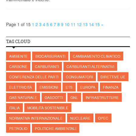
Page 1 of 15
1
2
3
4
5
6
7
8
9
10
11
12
13
14
15
»
TAG CLOUD
AMBIENTE
BIOCARBURANTI
CAMBIAMENTO CLIMATICO
CARBONE
CARBURANTI
CARBURANTI ALTERNATIVI
CONFERENZA DELLE PARTI
CONSUMATORI
DIRETTIVE UE
ELETTRICITÀ
EMISSIONI
ETS
EUROPA
FINANZA
GAS NATURALE
GASDOTTI
GNL
INFRASTRUTTURE
ITALIA
MOBILITÀ SOSTENIBILE
NORMATIVA INTERNAZIONALE
NUCLEARE
OPEC
PETROLIO
POLITICHE AMBIENTALI