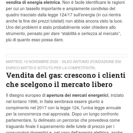
vendita di energia elettrica
. Non è facile identificare le ragioni
per cui un tassello importante e ampiamente condiviso del
quadro tracciato dalla legge 124/17 sull’energia (in cui rientra
anche la fine dei prezzi tutelati) non abbia ancora visto la luce.
Uno dei problemi è stato probabilmente voler chiedere allo
strumento, pensato per dare “stabilità e certezza al mercato”,
più di quanto esso possa dare.
MARTEDÌ, 10 NOVEMBRE 2020
SILEO ANTONIO (FONDAZIONE ENI
ENRICO MATTEI E ISTITUTO PER LA COMPETITIVITÀ)
Vendita del gas: crescono i clienti
che scelgono il mercato libero
Il disegno europeo di
apertura dei mercati energetici
, iniziato
nel lontano 1996, in Italia sembrava essere giunto a
compimento nel 2017 con la legge 124, l’unica legge annuale
per la concorrenza mai approvata. Dopo un lungo confronto
parlamentare, fu delineato un percorso che prevedeva come
traguardo finale il superamento delle tutele di prezzo per i
consumatori domestici e, nel caso dell’energia elettrica, anche