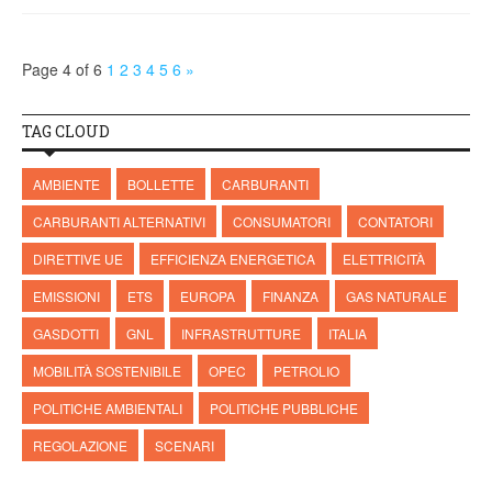
Page 4 of 6
1
2
3
4
5
6
»
TAG CLOUD
AMBIENTE
BOLLETTE
CARBURANTI
CARBURANTI ALTERNATIVI
CONSUMATORI
CONTATORI
DIRETTIVE UE
EFFICIENZA ENERGETICA
ELETTRICITÀ
EMISSIONI
ETS
EUROPA
FINANZA
GAS NATURALE
GASDOTTI
GNL
INFRASTRUTTURE
ITALIA
MOBILITÀ SOSTENIBILE
OPEC
PETROLIO
POLITICHE AMBIENTALI
POLITICHE PUBBLICHE
REGOLAZIONE
SCENARI