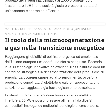
progetto della neutralità climatica al 2050 promettendo di
‘trasformare
l’UE in una società giusta e prospera, dotata di
un’economia moderna ed efficiente’
.
MARTEDÌ, 18 FEBBRAIO 2020
CROSIO ENRICO (OPERATION
MANAGER DI ASJA AMBIENTE ITALIA)
Il ruolo della microcogenerazione
a gas nella transizione energetica
Raggiungere gli obiettivi di politica energetica ed ambientale
dell’Unione europea richiederà uno sforzo congiunto. Facendo
leva su tecnologie innovative ed efficienti, il gas naturale darà un
contributo strategico alla decarbonizzazione della produzione di
energia. La
cogenerazione ad alto rendimento
, ovvero la
produzione combinata di elettricità e calore, rappresenta una
soluzione vantaggiosa e già tecnologicamente consolidata.
I sistemi di microcogenerazione hanno potenza elettrica
inferiore a 50 kW e possono essere alimentati da diversi
combustibili impiegando molteplici tecnologie di conversione.