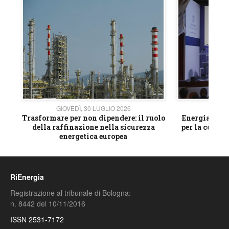
GIOVEDÌ, 30 LUGLIO 2026
GIOVE
ico
Trasformare per non dipendere: il ruolo
Energia e mat
della raffinazione nella sicurezza
per la compet
energetica europea
RiEnergia
Registrazione al tribunale di Bologna:
n. 8442 del 10/11/2016
ISSN 2531-7172