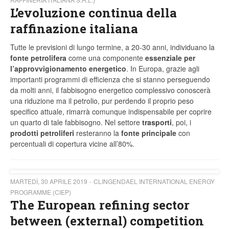
L’evoluzione continua della
raffinazione italiana
Tutte le previsioni di lungo termine, a 20-30 anni, individuano la
fonte petrolifera
come una componente
essenziale per
l’approvvigionamento energetico
. In Europa, grazie agli
importanti programmi di efficienza che si stanno perseguendo
da molti anni, il fabbisogno energetico complessivo conoscerà
una riduzione ma il petrolio, pur perdendo il proprio peso
specifico attuale, rimarrà comunque indispensabile per coprire
un quarto di tale fabbisogno. Nel settore
trasporti
, poi, i
prodotti petroliferi
resteranno la
fonte principale
con
percentuali di copertura vicine all’80%.
MARTEDÌ, 30 APRILE 2019
CLINGENDAEL INTERNATIONAL ENERGY
PROGRAMME (CIEP)
The European refining sector
between (external) competition