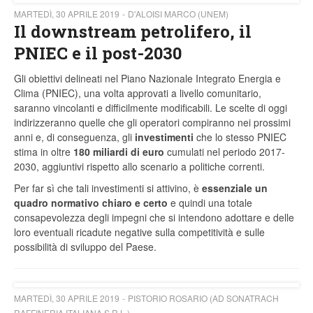
MARTEDÌ, 30 APRILE 2019
D'ALOISI MARCO (UNEM)
Il downstream petrolifero, il
PNIEC e il post-2030
Gli obiettivi delineati nel Piano Nazionale Integrato Energia e
Clima (PNIEC), una volta approvati a livello comunitario,
saranno vincolanti e difficilmente modificabili. Le scelte di oggi
indirizzeranno quelle che gli operatori compiranno nei prossimi
anni e, di conseguenza, gli
investimenti
che lo stesso PNIEC
stima in oltre
180 miliardi di euro
cumulati nel periodo 2017-
2030, aggiuntivi rispetto allo scenario a politiche correnti.
Per far sì che tali investimenti si attivino, è
essenziale un
quadro normativo chiaro e certo
e quindi una totale
consapevolezza degli impegni che si intendono adottare e delle
loro eventuali ricadute negative sulla competitività e sulle
possibilità di sviluppo del Paese.
MARTEDÌ, 30 APRILE 2019
PISTORIO ROSARIO (AD SONATRACH
RAFFINERIA ITALIANA S.R.L.)