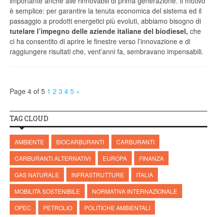
importante anche alle rinnovabili di prima generazione. Il motivo
è semplice: per garantire la tenuta economica del sistema ed il
passaggio a prodotti energetici più evoluti, abbiamo bisogno di
tutelare l’impegno delle aziende italiane del biodiesel,
che
ci ha consentito di aprire le finestre verso l’innovazione e di
raggiungere risultati che, vent’anni fa, sembravano impensabili.
Page 4 of 5
1
2
3
4
5
»
TAG CLOUD
AMBIENTE
BIOCARBURANTI
CARBURANTI
CARBURANTI ALTERNATIVI
EUROPA
FINANZA
GAS NATURALE
INFRASTRUTTURE
ITALIA
MOBILITÀ SOSTENIBILE
NORMATIVA INTERNAZIONALE
OPEC
PETROLIO
POLITICHE AMBIENTALI