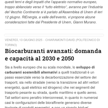
questi temi e degli impatti che l’apparato normativo europeo,
troppo sbilanciato verso il “tutto elettrico”, avranno per l’industria
del Vecchio Continente si è parlato all’Assemblea di Unem di ieri
12 giugno. RiEnergia, a valle dell’evento, vi propone alcune
considerazioni fatte dal Presidente di Unem, Gianni Murano.
VENERDÌ, 13 GIUGNO 2025
CHIARAMONTI DAVID (POLITECNICO DI
TORINO)
Biocarburanti avanzati: domanda
e capacità al 2030 e 2050
Sia a livello europeo che su scala mondiale, lo
sviluppo di
carburanti sostenibili alternativi
a quelli tradizionali è un
passo essenziale verso la decarbonizzazione del settore dei
trasporti, sia nello stradale (verso la transizione ad altri vettori
energetici, quali elettrico ed idrogeno) che nei segmenti del
trasporto pesante su strada, quello marittimo e quello aereo.
Tali settori sono peraltro interconnessi, in quanto in numerosi
casi le configurazioni delle bioraffinerie generano diverse
tipologie di prodotti energetici, e non un singolo
biofuel
.