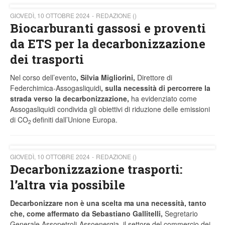
GIOVEDÌ, 10 OTTOBRE 2024
REDAZIONE ()
Biocarburanti gassosi e proventi
da ETS per la decarbonizzazione
dei trasporti
Nel corso dell’evento
, Silvia Migliorini,
Direttore di
Federchimica-Assogasliquidi
, sulla necessità di percorrere la
strada verso la decarbonizzazione,
ha evidenziato come
Assogasliquidi condivida gli obiettivi di riduzione delle emissioni
di CO
definiti dall’Unione Europa.
2
GIOVEDÌ, 10 OTTOBRE 2024
REDAZIONE ()
Decarbonizzazione trasporti:
l’altra via possibile
Decarbonizzare non è una scelta ma una necessità, tanto
che, come affermato da Sebastiano Gallitelli,
Segretario
Generale Assopetroli-Assoenergia, il settore del commercio dei