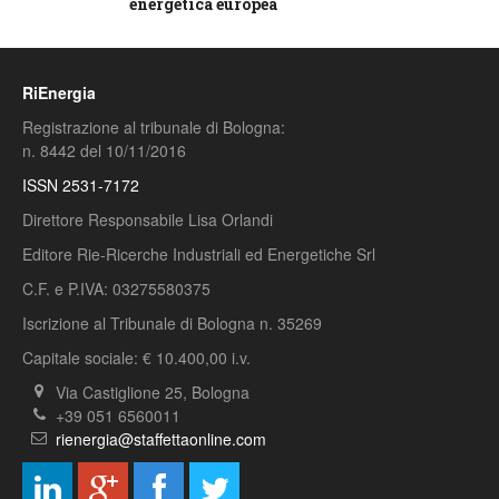
energetica europea
RiEnergia
Registrazione al tribunale di Bologna:
n. 8442 del 10/11/2016
ISSN 2531-7172
Direttore Responsabile Lisa Orlandi
Editore Rie-Ricerche Industriali ed Energetiche Srl
C.F. e P.IVA: 03275580375
Iscrizione al Tribunale di Bologna n. 35269
Capitale sociale: € 10.400,00 i.v.
Via Castiglione 25, Bologna
+39 051 6560011
rienergia@staffettaonline.com