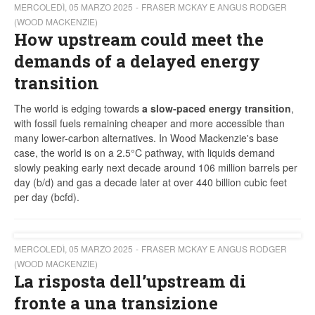
MERCOLEDÌ, 05 MARZO 2025
FRASER MCKAY E ANGUS RODGER
(WOOD MACKENZIE)
How upstream could meet the
demands of a delayed energy
transition
The world is edging towards
a slow-paced energy transition
,
with fossil fuels remaining cheaper and more accessible than
many lower-carbon alternatives. In Wood Mackenzie's base
case, the world is on a 2.5°C pathway, with liquids demand
slowly peaking early next decade around 106 million barrels per
day (b/d) and gas a decade later at over 440 billion cubic feet
per day (bcfd).
MERCOLEDÌ, 05 MARZO 2025
FRASER MCKAY E ANGUS RODGER
(WOOD MACKENZIE)
La risposta dell’upstream di
fronte a una transizione