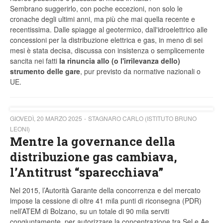
Sembrano suggerirlo, con poche eccezioni, non solo le
cronache degli ultimi anni, ma più che mai quella recente e
recentissima. Dalle spiagge al geotermico, dall'idroelettrico alle
concessioni per la distribuzione elettrica e gas, in meno di sei
mesi è stata decisa, discussa con insistenza o semplicemente
sancita nei fatti
la rinuncia allo (o l'irrilevanza dello)
strumento delle gare
, pur previsto da normative nazionali o
UE.
GIOVEDÌ, 20 MARZO 2025
STAGNARO CARLO (ISTITUTO BRUNO
LEONI)
Mentre la governance della
distribuzione gas cambiava,
l’Antitrust “sparecchiava”
Nel 2015, l’Autorità Garante della concorrenza e del mercato
impose la cessione di oltre 41 mila punti di riconsegna (PDR)
nell’ATEM di Bolzano, su un totale di 90 mila serviti
congiuntamente, per autorizzare la concentrazione tra Sel e Ae.