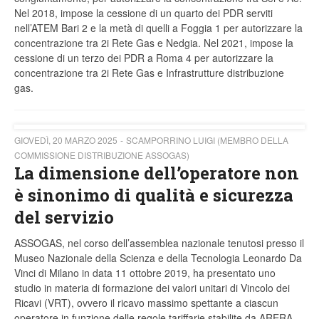
Nel 2018, impose la cessione di un quarto dei PDR serviti
nell’ATEM Bari 2 e la metà di quelli a Foggia 1 per autorizzare la
concentrazione tra 2i Rete Gas e Nedgia. Nel 2021, impose la
cessione di un terzo dei PDR a Roma 4 per autorizzare la
concentrazione tra 2i Rete Gas e Infrastrutture distribuzione
gas.
GIOVEDÌ, 20 MARZO 2025
SCAMPORRINO LUIGI (MEMBRO DELLA
COMMISSIONE DISTRIBUZIONE ASSOGAS)
La dimensione dell’operatore non
è sinonimo di qualità e sicurezza
del servizio
ASSOGAS, nel corso dell’assemblea nazionale tenutosi presso il
Museo Nazionale della Scienza e della Tecnologia Leonardo Da
Vinci di Milano in data 11 ottobre 2019, ha presentato uno
studio in materia di formazione dei valori unitari di Vincolo dei
Ricavi (VRT), ovvero il ricavo massimo spettante a ciascun
operatore in funzione delle regole tariffarie stabilite da ARERA,