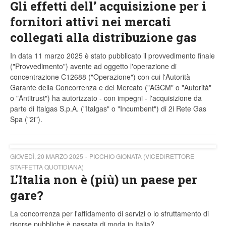
Gli effetti dell’ acquisizione per i
fornitori attivi nei mercati
collegati alla distribuzione gas
In data 11 marzo 2025 è stato pubblicato il provvedimento finale
("Provvedimento") avente ad oggetto l'operazione di
concentrazione C12688 ("Operazione") con cui l'Autorità
Garante della Concorrenza e del Mercato ("AGCM" o "Autorità"
o "Antitrust") ha autorizzato - con impegni - l'acquisizione da
parte di Italgas S.p.A. ("Italgas" o "Incumbent") di 2i Rete Gas
Spa ("2i").
GIOVEDÌ, 20 MARZO 2025
PICCHIO GIONATA (VICEDIRETTORE
STAFFETTA QUOTIDIANA)
L'Italia non è (più) un paese per
gare?
La concorrenza per l'affidamento di servizi o lo sfruttamento di
risorse pubbliche è passata di moda in Italia?