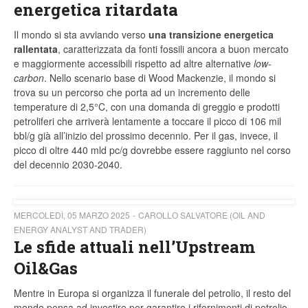
energetica ritardata
Il mondo si sta avviando verso
una transizione energetica
rallentata
, caratterizzata da fonti fossili ancora a buon mercato
e maggiormente accessibili rispetto ad altre alternative
low-
carbon
. Nello scenario base di Wood Mackenzie, il mondo si
trova su un percorso che porta ad un incremento delle
temperature di 2,5°C, con una domanda di greggio e prodotti
petroliferi che arriverà lentamente a toccare il picco di 106 mil
bbl/g già all’inizio del prossimo decennio. Per il gas, invece, il
picco di oltre 440 mld pc/g dovrebbe essere raggiunto nel corso
del decennio 2030-2040.
MERCOLEDÌ, 05 MARZO 2025
CAROLLO SALVATORE (OIL AND
ENERGY ANALYST AND TRADER)
Le sfide attuali nell’Upstream
Oil&Gas
Mentre in Europa si organizza il funerale del petrolio, il resto del
mondo pensa ad investire per garantire i rifornimenti di petrolio