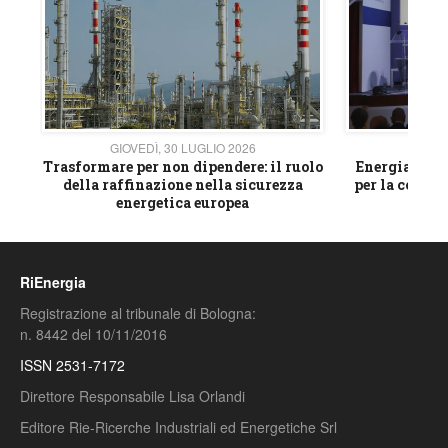
GIOVEDÌ, 30 LUGLIO 2026
GIOVE
ico
Trasformare per non dipendere: il ruolo
Energia e mat
della raffinazione nella sicurezza
per la compet
energetica europea
RiEnergia
Registrazione al tribunale di Bologna:
n. 8442 del 10/11/2016
ISSN 2531-7172
Direttore Responsabile Lisa Orlandi
Editore Rie-Ricerche Industriali ed Energetiche Srl