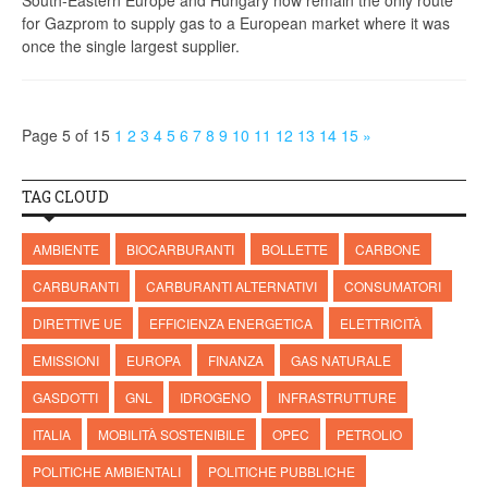
South-Eastern Europe and Hungary now remain the only route
for Gazprom to supply gas to a European market where it was
once the single largest supplier.
Page 5 of 15
1
2
3
4
5
6
7
8
9
10
11
12
13
14
15
»
TAG CLOUD
AMBIENTE
BIOCARBURANTI
BOLLETTE
CARBONE
CARBURANTI
CARBURANTI ALTERNATIVI
CONSUMATORI
DIRETTIVE UE
EFFICIENZA ENERGETICA
ELETTRICITÀ
EMISSIONI
EUROPA
FINANZA
GAS NATURALE
GASDOTTI
GNL
IDROGENO
INFRASTRUTTURE
ITALIA
MOBILITÀ SOSTENIBILE
OPEC
PETROLIO
POLITICHE AMBIENTALI
POLITICHE PUBBLICHE