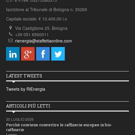
C.F. e P.IVA: 03275580375
Iscrizione al Tribunale di Bologna n. 35269
Capitale sociale: € 10.400,00 i.v.
Via Castiglione 25, Bologna
+39 051 6560011
rienergia@staffettaonline.com
LATEST TWEETS
Tweets by RiEnergia
ARTICOLI PIÙ LETTI
30 LUGLIO 2026
Perché conviene convertire le raffinerie europee in bio-
raffinerie
Lanza