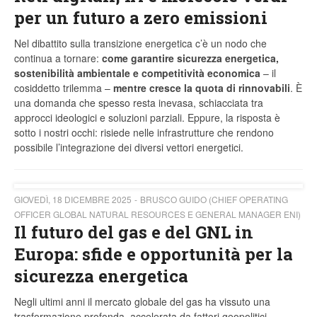
per un futuro a zero emissioni
Nel dibattito sulla transizione energetica c’è un nodo che
continua a tornare:
come garantire sicurezza energetica,
sostenibilità ambientale e competitività economica
– il
cosiddetto trilemma –
mentre cresce la quota di rinnovabili
. È
una domanda che spesso resta inevasa, schiacciata tra
approcci ideologici e soluzioni parziali. Eppure, la risposta è
sotto i nostri occhi: risiede nelle infrastrutture che rendono
possibile l’integrazione dei diversi vettori energetici.
GIOVEDÌ, 18 DICEMBRE 2025
BRUSCO GUIDO (CHIEF OPERATING
OFFICER GLOBAL NATURAL RESOURCES E GENERAL MANAGER ENI)
Il futuro del gas e del GNL in
Europa: sfide e opportunità per la
sicurezza energetica
Negli ultimi anni il mercato globale del gas ha vissuto una
trasformazione profonda, accelerata da fattori geopolitici,