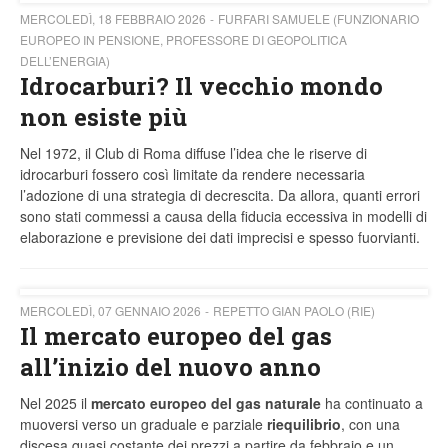
MERCOLEDÌ, 18 FEBBRAIO 2026
FURFARI SAMUELE (FUNZIONARIO
EUROPEO IN PENSIONE, PROFESSORE DI GEOPOLITICA
DELL’ENERGIA)
Idrocarburi? Il vecchio mondo
non esiste più
Nel 1972, il Club di Roma diffuse l’idea che le riserve di
idrocarburi fossero così limitate da rendere necessaria
l’adozione di una strategia di decrescita. Da allora, quanti errori
sono stati commessi a causa della fiducia eccessiva in modelli di
elaborazione e previsione dei dati imprecisi e spesso fuorvianti.
MERCOLEDÌ, 07 GENNAIO 2026
REPETTO GIAN PAOLO (RIE)
Il mercato europeo del gas
all’inizio del nuovo anno
Nel 2025 il
mercato europeo del gas naturale
ha continuato a
muoversi verso un graduale e parziale
riequilibrio
, con una
discesa quasi costante dei prezzi a partire da febbraio e un