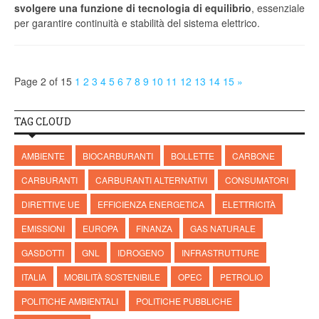
svolgere una funzione di tecnologia di equilibrio
, essenziale
per garantire continuità e stabilità del sistema elettrico.
Page 2 of 15
1
2
3
4
5
6
7
8
9
10
11
12
13
14
15
»
TAG CLOUD
AMBIENTE
BIOCARBURANTI
BOLLETTE
CARBONE
CARBURANTI
CARBURANTI ALTERNATIVI
CONSUMATORI
DIRETTIVE UE
EFFICIENZA ENERGETICA
ELETTRICITÀ
EMISSIONI
EUROPA
FINANZA
GAS NATURALE
GASDOTTI
GNL
IDROGENO
INFRASTRUTTURE
ITALIA
MOBILITÀ SOSTENIBILE
OPEC
PETROLIO
POLITICHE AMBIENTALI
POLITICHE PUBBLICHE