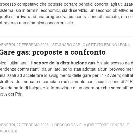
processo competitivo che potesse portare benefici concreti agli utilizzato
sistema, sia in termini economici, sia di servizio; un secondo obiettivo e
quello di arrivare ad una progressiva concentrazione di mercato, ma s
attraverso una dinamica concorrenziale.
VENERDÌ, 27 FEBBRAIO 2026
STAGNARO CARLO (ISTITUTO BRUNO LEONI)
Gare gas: proposte a confronto
Negli ultimi anni, il
settore della distribuzione gas
è stato scosso da 
tendenze contrastanti: da un lato, sono stati adottati alcuni provvedimen
finalizzati ad accelerare lo svolgimento delle gare per i 172 Atem; dall’alt
struttura del mercato è cambiata radicalmente con l’acquisizione di 2i R
Gas da parte di Italgas e la formazione di un operatore che serve all’inci
55% dei Pdr.
VENERDÌ, 27 FEBBRAIO 2026
LOBOSCO DANIELA (DIRETTORE GENERALE
ASSOGAS)