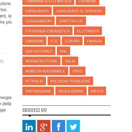
CAMBIAMENTO CLIMATICO
CARBONE
uzione.
rico.
CARBURANTI
CARBURANTI ALTERNATIVI
erò, la
CONSUMATORI
DIRETTIVE UE
he più
EFFICIENZA ENERGETICA
ELETTRICITÀ
EMISSIONI
ETS
EUROPA
FINANZA
GAS NATURALE
GNL
E)
INFRASTRUTTURE
ITALIA
MOBILITÀ SOSTENIBILE
OPEC
PETROLIO
POLITICHE PUBBLICHE
RAFFINAZIONE
REGOLAZIONE
RIFIUTI
Energia
o della
nga
SEGUICI SU