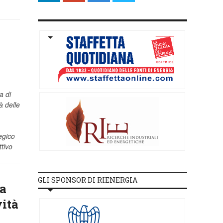
a di
à delle
egico
ttivo
GLI SPONSOR DI RIENERGIA
la
ità