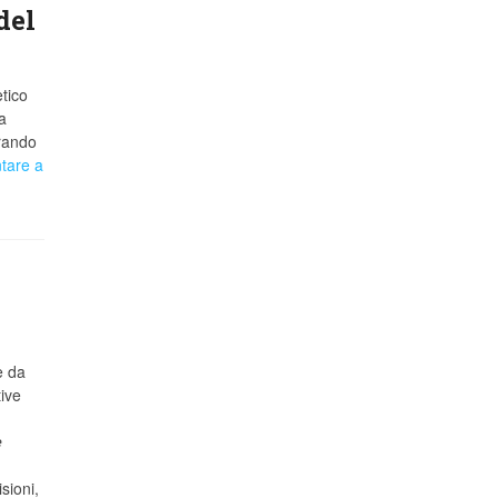
del
tico
a
trando
tare a
e da
ive
e
sioni,