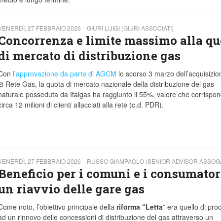
VENERDÌ, 27 FEBBRAIO 2026
GIURI LUIGI (GIURI ASSOCIATI)
Concorrenza e limite massimo alla qu
di mercato di distribuzione gas
Con
l’approvazione da parte di AGCM
lo scorso 3 marzo dell’acquisizio
2i Rete Gas, la quota di mercato nazionale della distribuzione del gas
naturale posseduta da Italgas ha raggiunto il 55%, valore che corrispo
circa 12 milioni di clienti allacciati alla rete (c.d. PDR).
VENERDÌ, 27 FEBBRAIO 2026
RUSSO GIAMPAOLO (SENIOR ADVISOR ASSOG
Beneficio per i comuni e i consumator
un riavvio delle gare gas
Come noto, l’obiettivo principale della
riforma “Letta
” era quello di pr
ad un rinnovo delle concessioni di distribuzione del gas attraverso un