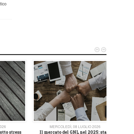
tico


2026
MERCOLEDÌ, 08 LUGLIO 2026
otto stress
Il mercato del GNL nel 2025: stato
L'av