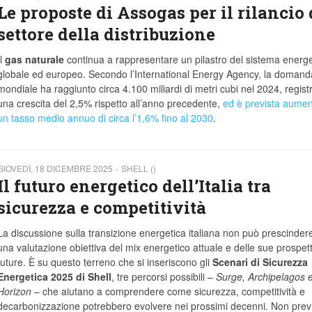
Le proposte di Assogas per il rilancio 
settore della distribuzione
Il
gas naturale
continua a rappresentare un pilastro del sistema energe
globale ed europeo. Secondo l’International Energy Agency, la domand
mondiale ha raggiunto circa 4.100 miliardi di metri cubi nel 2024, regis
una crescita del 2,5% rispetto all’anno precedente,
ed è prevista aumen
un tasso medio annuo di circa l’1,6% fino al 2030
.
GIOVEDÌ, 18 DICEMBRE 2025
SHELL ()
Il futuro energetico dell’Italia tra
sicurezza e competitività
La discussione sulla transizione energetica italiana non può prescinder
una valutazione obiettiva del mix energetico attuale e delle sue prospett
future. È su questo terreno che si inseriscono gli
Scenari di Sicurezza
Energetica 2025 di Shell
, tre percorsi possibili –
Surge, Archipelagos 
Horizon
– che aiutano a comprendere come sicurezza, competitività e
decarbonizzazione potrebbero evolvere nei prossimi decenni. Non previ