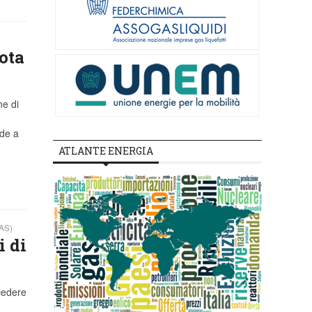
ota
ne di
nde a
ATLANTE ENERGIA
AS)
i di
ocedere