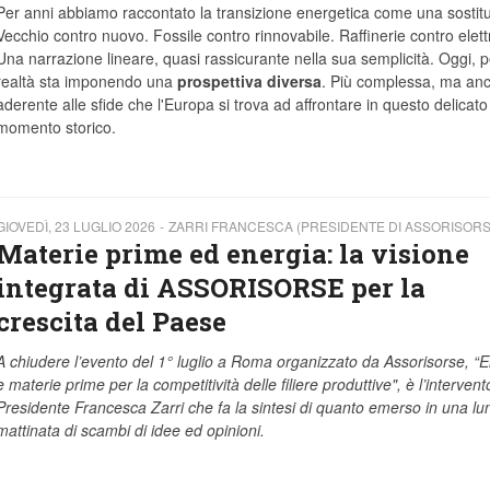
Per anni abbiamo raccontato la transizione energetica come una sostit
Vecchio contro nuovo. Fossile contro rinnovabile. Raffinerie contro elett
Una narrazione lineare, quasi rassicurante nella sua semplicità. Oggi, p
realtà sta imponendo una
prospettiva diversa
. Più complessa, ma anc
aderente alle sfide che l'Europa si trova ad affrontare in questo delicato
momento storico.
GIOVEDÌ, 23 LUGLIO 2026
ZARRI FRANCESCA (PRESIDENTE DI ASSORISORS
Materie prime ed energia: la visione
integrata di ASSORISORSE per la
crescita del Paese
A chiudere l’evento del 1° luglio a Roma organizzato da Assorisorse, “
e materie prime per la competitività delle filiere produttive", è l’intervent
Presidente Francesca Zarri che fa la sintesi di quanto emerso in una lu
mattinata di scambi di idee ed opinioni.