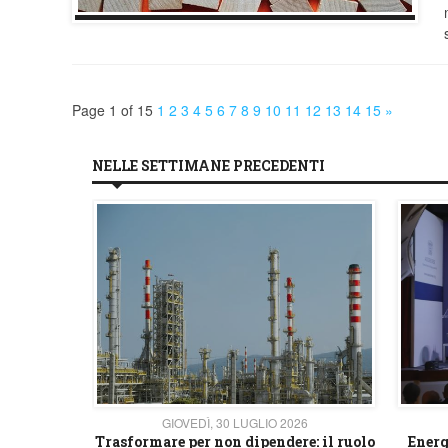
Page 1 of 15
1
2
3
4
5
6
7
8
9
10
11
12
13
14
15
»
NELLE SETTIMANE PRECEDENTI
26
GIOVEDÌ, 30 LUGLIO 2026
 strategico
Trasformare per non dipendere: il ruolo
Energ