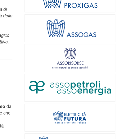
a di
à delle
egico
ttivo.
rso
da
he che
tà
,