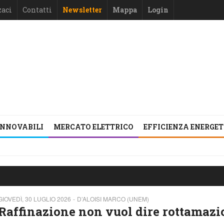
zaci
Contatti
Newsletter
Mappa
Login
INNOVABILI
MERCATO ELETTRICO
EFFICIENZA ENERGE
GIOVEDÌ, 30 LUGLIO 2026
D’ALOISI MARCO (UNEM)
Raffinazione non vuol dire rottamazi