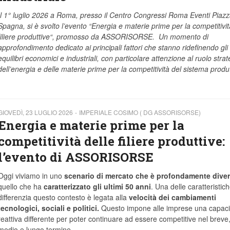
Il 1° luglio 2026 a Roma, presso il Centro Congressi Roma Eventi Piazz
Spagna, si è svolto l’evento “Energia e materie prime per la competitivit
filiere produttive“, promosso da ASSORISORSE. Un momento di
approfondimento dedicato ai principali fattori che stanno ridefinendo gli
equilibri economici e industriali, con particolare attenzione al ruolo strat
dell’energia e delle materie prime per la competitività del sistema produ
GIOVEDÌ, 23 LUGLIO 2026
IMPERIALE COSIMO ( DG ASSORISORSE)
Energia e materie prime per la
competitività delle filiere produttive:
l’evento di ASSORISORSE
Oggi viviamo in uno
scenario di mercato che è profondamente dive
quello che ha
caratterizzato gli ultimi 50 anni
. Una delle caratteristic
differenzia questo contesto è legata alla
velocità dei cambiamenti
tecnologici, sociali e politici.
Questo impone alle imprese una capaci
reattiva differente per poter continuare ad essere competitive nel breve
medio e lungo termine.