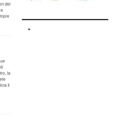
ri del
ra
empre
due
ti
ro, la
ete
rca il