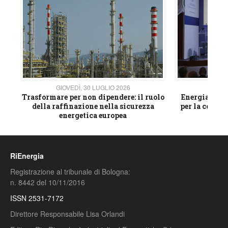
GIOVEDÌ, 30 LUGLIO 2026
GIOVE
ico
Trasformare per non dipendere: il ruolo
Energia e mat
della raffinazione nella sicurezza
per la compet
energetica europea
RiEnergia
Registrazione al tribunale di Bologna:
n. 8442 del 10/11/2016
ISSN 2531-7172
Direttore Responsabile Lisa Orlandi