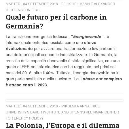
MARTEDÌ, 04 SETTEMBRE 2018
FELIX HEILMANN E ALEXANDER
REITZENSTEIN (E3G)
Quale futuro per il carbone in
Germania?
La transizione energetica tedesca -
“
Energiewende”
-
è
internazionalmente riconosciuta come uno
sforzo
rivoluzionario
per avviare una trasformazione low-carbon in
una delle principali economie industrializzate. In Germania, la
crescita della capacità rinnovabile è stata significativa, con una
quota di FER nel mix elettrico che ha raggiunto, nei primi sei
mesi del 2018, oltre il 40%. Tuttavia, l’energia rinnovabile ha in
gran parte sostituito quella nucleare, il cui
phase out
completo
è atteso entro il 2023.
MARTEDÌ, 04 SETTEMBRE 2018
MIKULSKA ANNA (RICE
UNIVERSITY'S BAKER INSTITUTE AND UPENN'S KLEINMAN CENTER
FOR ENERGY POLICY)
La Polonia, l’Europa e il dilemma