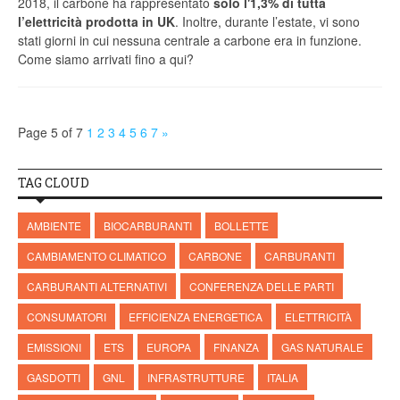
2018, il carbone ha rappresentato
solo l'1,3% di tutta
l’elettricità prodotta in UK
. Inoltre, durante l’estate, vi sono
stati giorni in cui nessuna centrale a carbone era in funzione.
Come siamo arrivati fino a qui?
Page 5 of 7
1
2
3
4
5
6
7
»
TAG CLOUD
AMBIENTE
BIOCARBURANTI
BOLLETTE
CAMBIAMENTO CLIMATICO
CARBONE
CARBURANTI
CARBURANTI ALTERNATIVI
CONFERENZA DELLE PARTI
CONSUMATORI
EFFICIENZA ENERGETICA
ELETTRICITÀ
EMISSIONI
ETS
EUROPA
FINANZA
GAS NATURALE
GASDOTTI
GNL
INFRASTRUTTURE
ITALIA