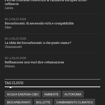
Perché conviene convertire le raffinerie europee in bio-
raffinerie
Lanza
30 LUGLIO 2026
Biocarburanti: di necessità virtù e compatibilità
Sileo
30 LUGLIO 2026
La sfida dei biocarburanti: a che punto siamo?
Chiaramonti
30 LUGLIO 2026
Raffinazione non vuol dire rottamazione
D’Aloisi
TAG CLOUD
ACQUA-ENERGIA-CIBO
AMBIENTE
AUTONOMIA
BIOCARBURANTI
BOLLETTE
CAMBIAMENTO CLIMATICO