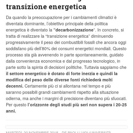
transizione energetica
Da quando la preoccupazione per i cambiamenti climatici è
diventata dominante, l’obiettivo principale della politica
energetica è diventato la
“decarbonizzazione
”. In concreto, si
tratta di realizzare la “transizione energetica” diminuendo
progressivamente il peso dei combustibili fossili che ancora oggi
soddisfano più dell’80% dei consumi energetici mondiali. Questo
processo sta già avvenendo in parte spontaneamente, guidato
dalla convenienza economica e dal progresso tecnologico, in
parte sotto la spinta di decisioni politiche. Tuttavia sappiamo che
il settore energetico è dotato di forte inerzia e quindi la
modifica del peso delle diverse fonti richiederà molti
decenni.
Certamente più ci si allontana nel tempo e più
saranno possibili grandi cambiamenti rispetto alla situazione
odierna, ma anche i margini di precisione diventano più sfuocati.
Per questo
l’orizzonte degli studi più seri non supera i 20-25
anni.
MARTEDÌ, 20 NOVEMBRE 2018
DE PAOLI LUIGI (UNIVERSITÀ