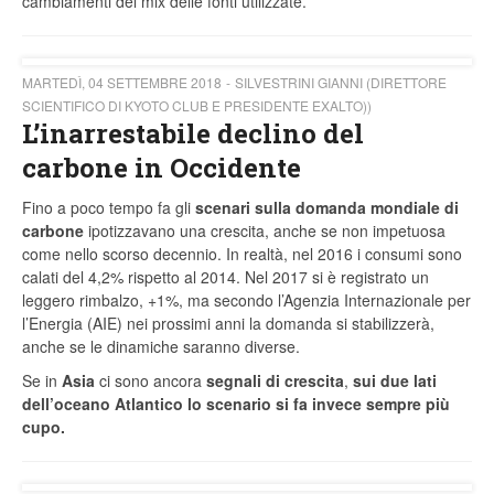
cambiamenti del mix delle fonti utilizzate.
MARTEDÌ, 04 SETTEMBRE 2018
SILVESTRINI GIANNI (DIRETTORE
SCIENTIFICO DI KYOTO CLUB E PRESIDENTE EXALTO))
L’inarrestabile declino del
carbone in Occidente
Fino a poco tempo fa gli
scenari sulla domanda mondiale di
carbone
ipotizzavano una crescita, anche se non impetuosa
come nello scorso decennio. In realtà, nel 2016 i consumi sono
calati del 4,2% rispetto al 2014. Nel 2017 si è registrato un
leggero rimbalzo, +1%, ma secondo l’Agenzia Internazionale per
l’Energia (AIE) nei prossimi anni la domanda si stabilizzerà,
anche se le dinamiche saranno diverse.
Se in
Asia
ci sono ancora
segnali di crescita
,
sui due lati
dell’oceano Atlantico lo scenario si fa invece sempre più
cupo.