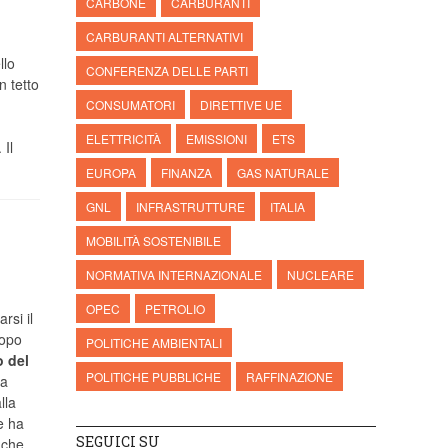
CARBONE
CARBURANTI
CARBURANTI ALTERNATIVI
llo
CONFERENZA DELLE PARTI
n tetto
CONSUMATORI
DIRETTIVE UE
ELETTRICITÀ
EMISSIONI
ETS
Il
EUROPA
FINANZA
GAS NATURALE
GNL
INFRASTRUTTURE
ITALIA
MOBILITÀ SOSTENIBILE
NORMATIVA INTERNAZIONALE
NUCLEARE
OPEC
PETROLIO
rsi il
dopo
POLITICHE AMBIENTALI
o del
POLITICHE PUBBLICHE
RAFFINAZIONE
la
lla
e ha
SEGUICI SU
 che