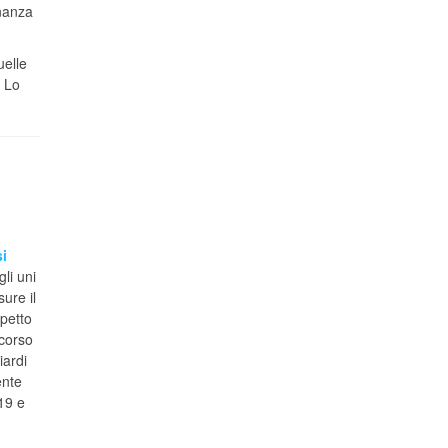
inanza
uelle
. Lo
i
gli uni
sure il
spetto
scorso
iardi
ente
19 e