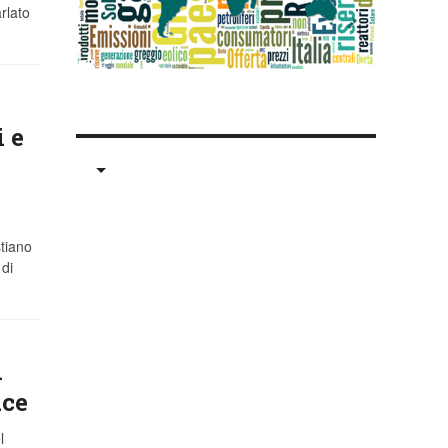
rlato
 e
stiano
di
i
ace
l