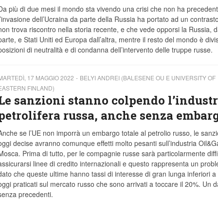
Da più di due mesi il mondo sta vivendo una crisi che non ha precedent
l’invasione dell’Ucraina da parte della Russia ha portato ad un contrast
non trova riscontro nella storia recente, e che vede opporsi la Russia, 
parte, e Stati Uniti ed Europa dall’altra, mentre il resto del mondo è divi
posizioni di neutralità e di condanna dell’intervento delle truppe russe.
MARTEDÌ, 17 MAGGIO 2022
BELYI ANDREI (BALESENE OU E UNIVERSITY OF
EASTERN FINLAND)
Le sanzioni stanno colpendo l’industr
petrolifera russa, anche senza embar
Anche se l’UE non imporrà un embargo totale al petrolio russo, le sanzi
oggi decise avranno comunque effetti molto pesanti sull’industria Oil&G
Mosca. Prima di tutto, per le compagnie russe sarà particolarmente diffi
assicurarsi linee di credito internazionali e questo rappresenta un prob
dato che queste ultime hanno tassi di interesse di gran lunga inferiori a 
oggi praticati sul mercato russo che sono arrivati a toccare il 20%. Un d
senza precedenti.