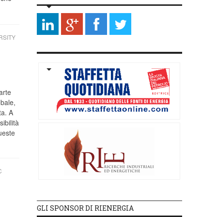
RSITY
arte
obale,
ta. A
ibilità
ueste
C
GLI SPONSOR DI RIENERGIA