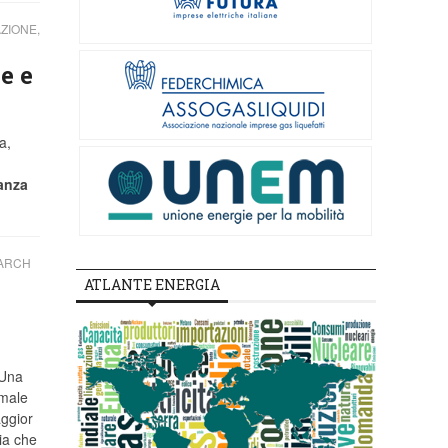
ZIONE,
e e
a,
anza
EARCH
ATLANTE ENERGIA
 Una
rmale
aggior
ia che