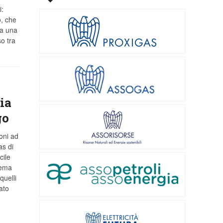
i:
o, che
da una
so tra
ia
go
oni ad
as di
cile
lema
quelli
ato