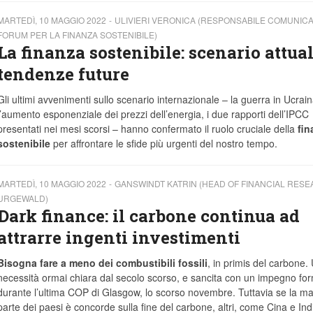
MARTEDÌ, 10 MAGGIO 2022
ULIVIERI VERONICA (RESPONSABILE COMUNICA
FORUM PER LA FINANZA SOSTENIBILE)
La finanza sostenibile: scenario attual
tendenze future
Gli ultimi avvenimenti sullo scenario internazionale – la guerra in Ucrain
l’aumento esponenziale dei prezzi dell’energia, i due rapporti dell’IPCC
presentati nei mesi scorsi – hanno confermato il ruolo cruciale della
fin
sostenibile
per affrontare le sfide più urgenti del nostro tempo.
MARTEDÌ, 10 MAGGIO 2022
GANSWINDT KATRIN (HEAD OF FINANCIAL RES
URGEWALD)
Dark finance: il carbone continua ad
attrarre ingenti investimenti
Bisogna fare a meno dei combustibili fossili
, in primis del carbone.
necessità ormai chiara dal secolo scorso, e sancita con un impegno fo
durante l’ultima COP di Glasgow, lo scorso novembre. Tuttavia se la m
parte dei paesi è concorde sulla fine del carbone, altri, come Cina e Ind