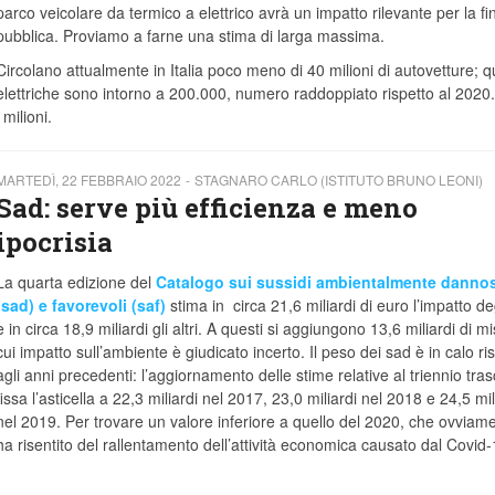
parco veicolare da termico a elettrico avrà un impatto rilevante per la f
pubblica. Proviamo a farne una stima di larga massima.
Circolano attualmente in Italia poco meno di 40 milioni di autovetture; q
elettriche sono intorno a 200.000, numero raddoppiato rispetto al 2020
milioni.
MARTEDÌ, 22 FEBBRAIO 2022
STAGNARO CARLO (ISTITUTO BRUNO LEONI)
Sad: serve più efficienza e meno
ipocrisia
La quarta edizione del
Catalogo sui sussidi ambientalmente dannos
(sad) e favorevoli (saf)
stima in circa 21,6 miliardi di euro l’impatto de
e in circa 18,9 miliardi gli altri. A questi si aggiungono 13,6 miliardi di mi
cui impatto sull’ambiente è giudicato incerto. Il peso dei sad è in calo ri
agli anni precedenti: l’aggiornamento delle stime relative al triennio tra
fissa l’asticella a 22,3 miliardi nel 2017, 23,0 miliardi nel 2018 e 24,5 mil
nel 2019. Per trovare un valore inferiore a quello del 2020, che ovviam
ha risentito del rallentamento dell’attività economica causato dal Covid-