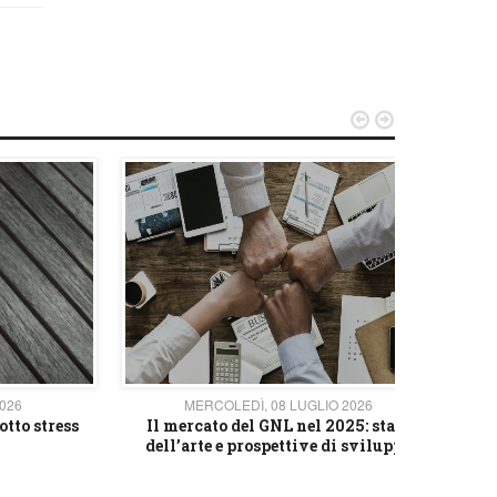


2026
MERCOLEDÌ, 08 LUGLIO 2026
otto stress
Il mercato del GNL nel 2025: stato
L'av
dell’arte e prospettive di sviluppo