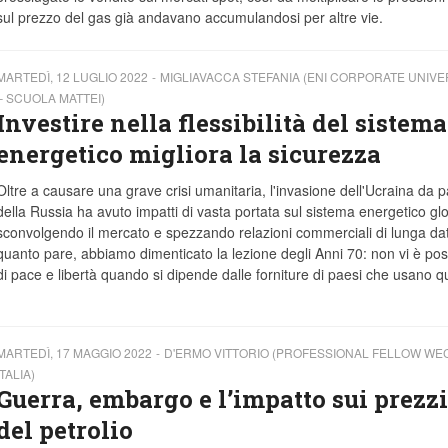
sul prezzo del gas già andavano accumulandosi per altre vie.
MARTEDÌ, 12 LUGLIO 2022
MIGLIAVACCA STEFANIA (ENI CORPORATE UNIVE
– SCUOLA MATTEI)
Investire nella flessibilità del sistema
energetico migliora la sicurezza
Oltre a causare una grave crisi umanitaria, l'invasione dell'Ucraina da p
della Russia ha avuto impatti di vasta portata sul sistema energetico gl
sconvolgendo il mercato e spezzando relazioni commerciali di lunga da
quanto pare, abbiamo dimenticato la lezione degli Anni 70: non vi è poss
di pace e libertà quando si dipende dalle forniture di paesi che usano q
MARTEDÌ, 17 MAGGIO 2022
D'ERMO VITTORIO (PROFESSIONAL FELLOW WE
ITALIA)
Guerra, embargo e l’impatto sui prezzi
del petrolio