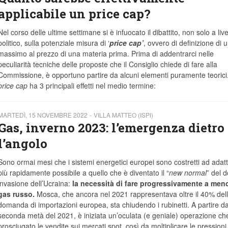
applicabile un price cap?
Nel corso delle ultime settimane si è infuocato il dibattito, non solo a live
politico, sulla potenziale misura di ‘
price cap’
, ovvero di definizione di u
massimo al prezzo di una materia prima. Prima di addentrarci nelle
peculiarità tecniche delle proposte che il Consiglio chiede di fare alla
Commissione, è opportuno partire da alcuni elementi puramente teorici. 
price cap
ha 3 principali effetti nel medio termine:
MARTEDÌ, 15 NOVEMBRE 2022
VILLA MATTEO (ISPI)
Gas, inverno 2023: l’emergenza dietro
l’angolo
Sono ormai mesi che i sistemi energetici europei sono costretti ad adatta
più rapidamente possibile a quello che è diventato il “
new normal
” del 
invasione dell’Ucraina:
la necessità di fare progressivamente a men
gas russo.
Mosca, che ancora nel 2021 rappresentava oltre il 40% del
domanda di importazioni europea, sta chiudendo i rubinetti. A partire da
seconda metà del 2021, è iniziata un’oculata (e geniale) operazione ch
prosciugato le vendite sui mercati spot, così da moltiplicare le pressioni