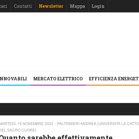
zaci
Contatti
Newsletter
Mappa
Login
INNOVABILI
MERCATO ELETTRICO
EFFICIENZA ENERGE
MARTEDÌ, 15 NOVEMBRE 2022
PALTRINIERI ANDREA (UNIVERSITÀ LA CATTO
DEL SACRO CUORE)
Quanto sarebbe effettivamente