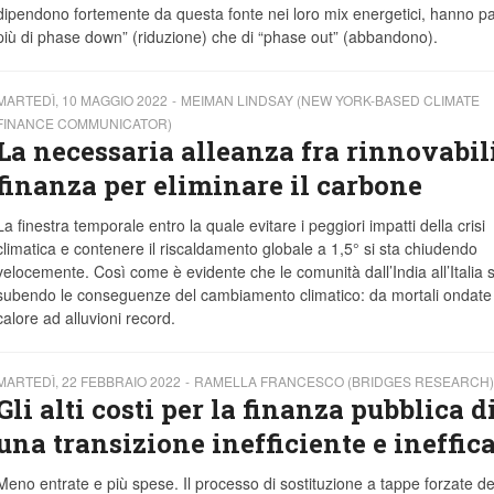
dipendono fortemente da questa fonte nei loro mix energetici, hanno pa
più di phase down” (riduzione) che di “phase out” (abbandono).
MARTEDÌ, 10 MAGGIO 2022
MEIMAN LINDSAY (NEW YORK-BASED CLIMATE
FINANCE COMMUNICATOR)
La necessaria alleanza fra rinnovabili
finanza per eliminare il carbone
La finestra temporale entro la quale evitare i peggiori impatti della crisi
climatica e contenere il riscaldamento globale a 1,5° si sta chiudendo
velocemente. Così come è evidente che le comunità dall’India all’Italia 
subendo le conseguenze del cambiamento climatico: da mortali ondate 
calore ad alluvioni record.
MARTEDÌ, 22 FEBBRAIO 2022
RAMELLA FRANCESCO (BRIDGES RESEARCH)
Gli alti costi per la finanza pubblica d
una transizione inefficiente e ineffic
Meno entrate e più spese. Il processo di sostituzione a tappe forzate de