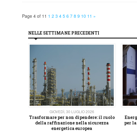
Page 4 of 11
1
2
3
4
5
6
7
8
9
10
11
»
NELLE SETTIMANE PRECEDENTI
26
GIOVEDÌ, 30 LUGLIO 2026
 strategico
Trasformare per non dipendere: il ruolo
Energ
della raffinazione nella sicurezza
per la
energetica europea