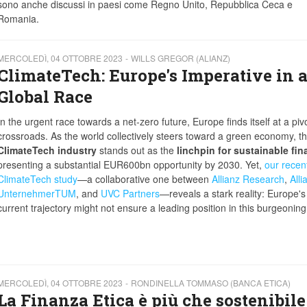
sono anche discussi in paesi come Regno Unito, Repubblica Ceca e
Romania.
MERCOLEDÌ, 04 OTTOBRE 2023
WILLS GREGOR (ALIANZ)
ClimateTech: Europe's Imperative in 
Global Race
In the urgent race towards a net-zero future, Europe finds itself at a piv
crossroads. As the world collectively steers toward a green economy, t
ClimateTech industry
stands out as the
linchpin for sustainable fi
presenting a substantial EUR600bn opportunity by 2030. Yet,
our recen
ClimateTech study
—a collaborative one between
Allianz Research
,
Alli
UnternehmerTUM
, and
UVC Partners
—reveals a stark reality: Europe's
current trajectory might not ensure a leading position in this burgeoning
MERCOLEDÌ, 04 OTTOBRE 2023
RONDINELLA TOMMASO (BANCA ETICA)
La Finanza Etica è più che sostenibile