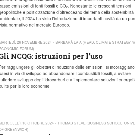
basse emissioni di fonti fossili e CO
. Nonostante le crescenti tensioni
2
geopolitiche e politicizzazione d’oltreoceano del tema della sostenibilità
ambientale, il 2024 ha visto l’introduzione di importanti novità da un pun
vista normativo nel mercato Europeo.
MARTEDÌ, 26 NOVEMBRE 2024
BARBARÀ LAIA (HEAD, CLIMATE STRATEGY,
ECONOMIC FORUM)
Gli NCQG: istruzioni per l’uso
Per raggiungere gli obiettivi di riduzione delle emissioni, si incoraggiano 
paesi in via di sviluppo ad abbandonare i combustibili fossili, a evitare
l'ulteriore sviluppo degli idrocarburi e a implementare soluzioni energet
pulite per le loro economie.
MERCOLEDÌ, 16 OTTOBRE 2024
THOMAS STEVE (BUSINESS SCHOOL, UNIVE
OF GREENWICH)