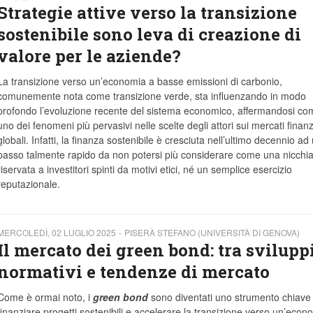
Strategie attive verso la transizione
sostenibile sono leva di creazione di
valore per le aziende?
La transizione verso un’economia a basse emissioni di carbonio,
comunemente nota come transizione verde, sta influenzando in modo
profondo l’evoluzione recente del sistema economico, affermandosi co
uno dei fenomeni più pervasivi nelle scelte degli attori sui mercati finanz
globali. Infatti, la finanza sostenibile è cresciuta nell’ultimo decennio ad
passo talmente rapido da non potersi più considerare come una nicchi
riservata a investitori spinti da motivi etici, né un semplice esercizio
reputazionale.
MERCOLEDÌ, 02 LUGLIO 2025
PISERÀ STEFANO (UNIVERSITÀ DI GENOVA)
Il mercato dei green bond: tra svilupp
normativi e tendenze di mercato
Come è ormai noto, i
green bond
sono diventati uno strumento chiave
finanziare progetti sostenibili e accelerare la transizione verso un’econ