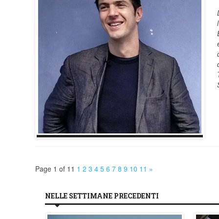
Page 1 of 11
1
2
3
4
5
6
7
8
9
10
11
»
NELLE SETTIMANE PRECEDENTI