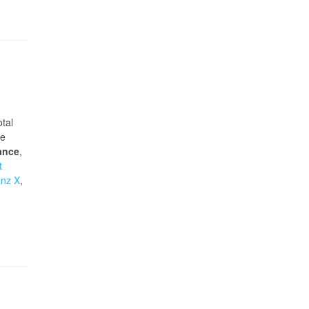
a
otal
he
nance
,
t
anz X
,