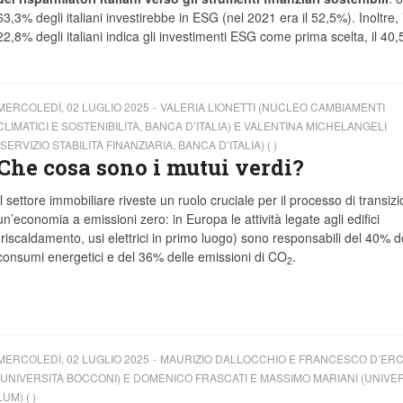
63,3% degli italiani investirebbe in ESG (nel 2021 era il 52,5%). Inoltre, i
22,8% degli italiani indica gli investimenti ESG come prima scelta, il 40
MERCOLEDÌ, 02 LUGLIO 2025
VALERIA LIONETTI (NUCLEO CAMBIAMENTI
CLIMATICI E SOSTENIBILITÀ, BANCA D’ITALIA) E VALENTINA MICHELANGELI
(SERVIZIO STABILITÀ FINANZIARIA, BANCA D’ITALIA) ( )
Che cosa sono i mutui verdi?
Il settore immobiliare riveste un ruolo cruciale per il processo di transiz
un’economia a emissioni zero: in Europa le attività legate agli edifici
(riscaldamento, usi elettrici in primo luogo) sono responsabili del 40% d
consumi energetici e del 36% delle emissioni di CO
.
2
MERCOLEDÌ, 02 LUGLIO 2025
MAURIZIO DALLOCCHIO E FRANCESCO D’ER
(UNIVERSITÀ BOCCONI) E DOMENICO FRASCATI E MASSIMO MARIANI (UNIVE
LUM) ( )