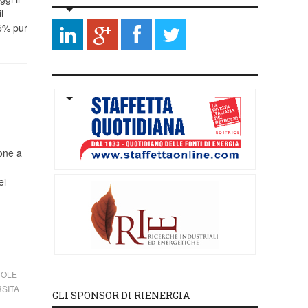
l
,5% pur
ione a
ei
COLE
RSITÀ
GLI SPONSOR DI RIENERGIA