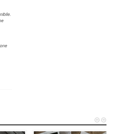
ibile.
he
ione

