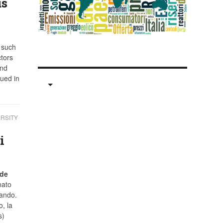
us
 such
tors
and
ued in
RSITY
i
de
nato
rando.
o, la
s)