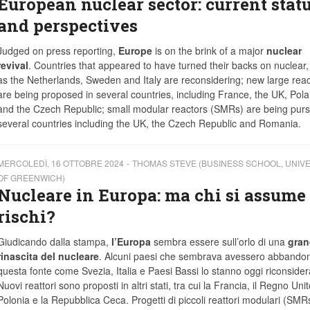
European nuclear sector: current stat
and perspectives
Judged on press reporting,
Europe
is on the brink of a major
nuclear
revival
. Countries that appeared to have turned their backs on nuclear,
as the Netherlands, Sweden and Italy are reconsidering; new large reac
are being proposed in several countries, including France, the UK, Pol
and the Czech Republic; small modular reactors (SMRs) are being purs
several countries including the UK, the Czech Republic and Romania.
MERCOLEDÌ, 16 OTTOBRE 2024
THOMAS STEVE (BUSINESS SCHOOL, UNIVE
OF GREENWICH)
Nucleare in Europa: ma chi si assume 
rischi?
Giudicando dalla stampa,
l’Europa
sembra essere sull’orlo di una
gran
rinascita del nucleare
. Alcuni paesi che sembrava avessero abbando
questa fonte come Svezia, Italia e Paesi Bassi lo stanno oggi riconside
Nuovi reattori sono proposti in altri stati, tra cui la Francia, il Regno Unit
Polonia e la Repubblica Ceca. Progetti di piccoli reattori modulari (SMR