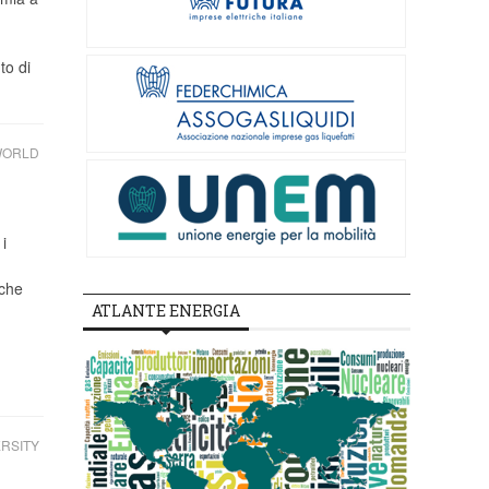
to di
 WORLD
i
iche
ATLANTE ENERGIA
RSITY