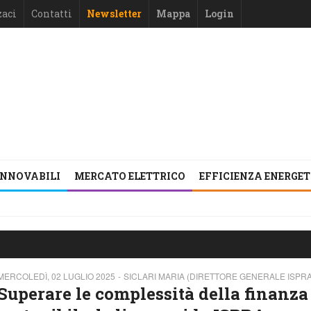
zaci
Contatti
Newsletter
Mappa
Login
INNOVABILI
MERCATO ELETTRICO
EFFICIENZA ENERGE
MERCOLEDÌ, 02 LUGLIO 2025
SICLARI MARIA (DIRETTORE GENERALE ISPRA
Superare le complessità della finanza