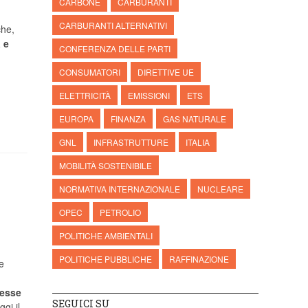
CARBONE
CARBURANTI
CARBURANTI ALTERNATIVI
che,
 e
CONFERENZA DELLE PARTI
CONSUMATORI
DIRETTIVE UE
ELETTRICITÀ
EMISSIONI
ETS
EUROPA
FINANZA
GAS NATURALE
GNL
INFRASTRUTTURE
ITALIA
MOBILITÀ SOSTENIBILE
NORMATIVA INTERNAZIONALE
NUCLEARE
OPEC
PETROLIO
POLITICHE AMBIENTALI
POLITICHE PUBBLICHE
RAFFINAZIONE
e
resse
SEGUICI SU
ggi il