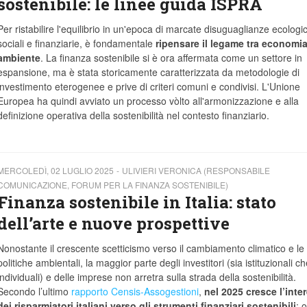
sostenibile: le linee guida ISPRA
Per ristabilire l'equilibrio in un'epoca di marcate disuguaglianze ecologi
sociali e finanziarie, è fondamentale
ripensare il legame tra economia
ambiente
. La finanza sostenibile si è ora affermata come un settore in
espansione, ma è stata storicamente caratterizzata da metodologie di
investimento eterogenee e prive di criteri comuni e condivisi. L'Unione
Europea ha quindi avviato un processo vòlto all'armonizzazione e alla
definizione operativa della sostenibilità nel contesto finanziario.
MERCOLEDÌ, 02 LUGLIO 2025
ULIVIERI VERONICA (RESPONSABILE
COMUNICAZIONE, FORUM PER LA FINANZA SOSTENIBILE)
Finanza sostenibile in Italia: stato
dell’arte e nuove prospettive
Nonostante il crescente scetticismo verso il cambiamento climatico e le
politiche ambientali, la maggior parte degli investitori (sia istituzionali ch
individuali) e delle imprese non arretra sulla strada della sostenibilità.
Secondo l’ultimo
rapporto Censis-Assogestioni
,
nel 2025 cresce l’inte
dei risparmiatori italiani verso gli strumenti finanziari sostenibili
: o