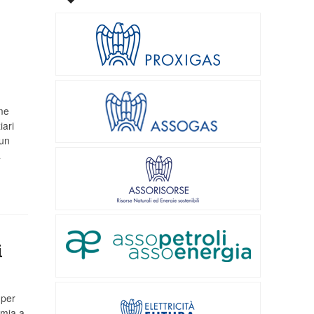
me
iari
 un
a
i
 per
omia a