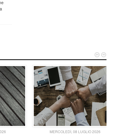
ne
a


2026
MERCOLEDÌ, 08 LUGLIO 2026