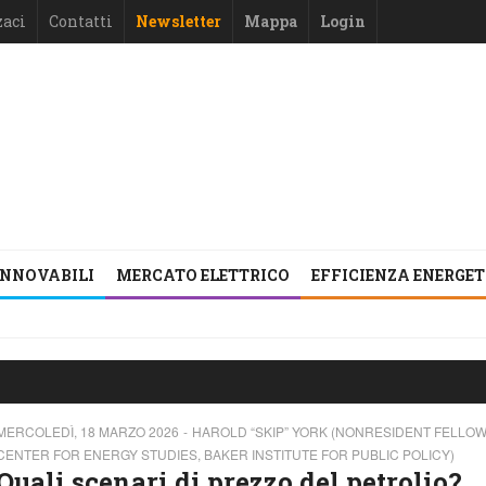
zaci
Contatti
Newsletter
Mappa
Login
INNOVABILI
MERCATO ELETTRICO
EFFICIENZA ENERGE
MERCOLEDÌ, 18 MARZO 2026
HAROLD “SKIP” YORK (NONRESIDENT FELLOW
CENTER FOR ENERGY STUDIES, BAKER INSTITUTE FOR PUBLIC POLICY)
Quali scenari di prezzo del petrolio?