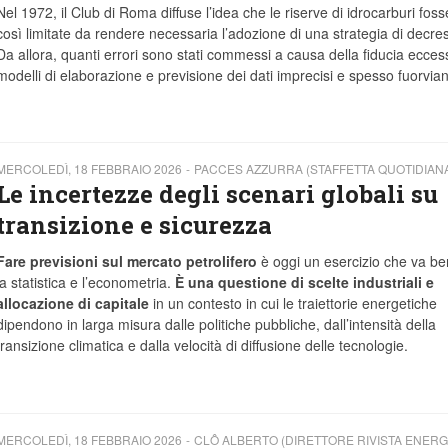
Nel 1972, il Club di Roma diffuse l’idea che le riserve di idrocarburi foss
così limitate da rendere necessaria l’adozione di una strategia di decres
Da allora, quanti errori sono stati commessi a causa della fiducia eccess
modelli di elaborazione e previsione dei dati imprecisi e spesso fuorviant
MERCOLEDÌ, 18 FEBBRAIO 2026
PACCES AZZURRA (STAFFETTA QUOTIDIAN
Le incertezze degli scenari globali su
transizione e sicurezza
Fare previsioni sul mercato petrolifero
è oggi un esercizio che va ben
la statistica e l’econometria.
È una questione di scelte industriali e
allocazione di capitale
in un contesto in cui le traiettorie energetiche
dipendono in larga misura dalle politiche pubbliche, dall’intensità della
transizione climatica e dalla velocità di diffusione delle tecnologie.
MERCOLEDÌ, 18 FEBBRAIO 2026
CLÔ ALBERTO (DIRETTORE RIVISTA ENERG