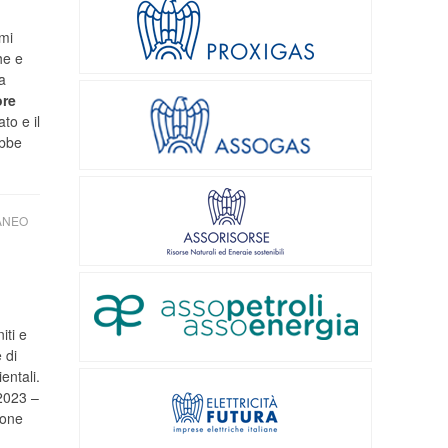
imi
he e
a
ore
to e il
ebbe
ANEO
iti e
 di
entali.
 2023 –
ione