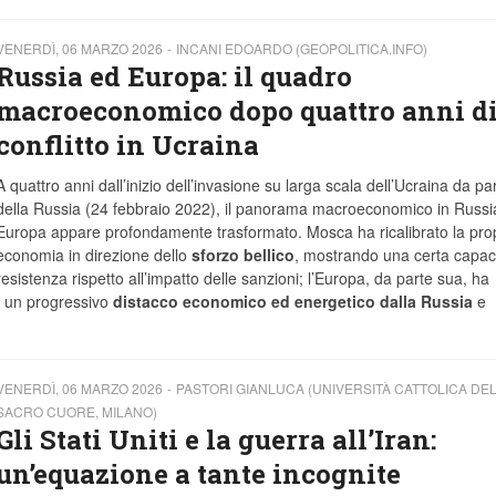
VENERDÌ, 06 MARZO 2026
INCANI EDOARDO (GEOPOLITICA.INFO)
Russia ed Europa: il quadro
macroeconomico dopo quattro anni d
conflitto in Ucraina
A quattro anni dall’inizio dell’invasione su larga scala dell’Ucraina da pa
della Russia (24 febbraio 2022), il panorama macroeconomico in Russia
Europa appare profondamente trasformato. Mosca ha ricalibrato la pro
economia in direzione dello
sforzo bellico
, mostrando una certa capaci
resistenza rispetto all’impatto delle sanzioni; l’Europa, da parte sua, ha
n un progressivo
distacco economico ed energetico dalla Russia
e
VENERDÌ, 06 MARZO 2026
PASTORI GIANLUCA (UNIVERSITÀ CATTOLICA DE
SACRO CUORE, MILANO)
Gli Stati Uniti e la guerra all’Iran:
un’equazione a tante incognite