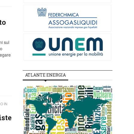
to
mi sul
lo
iegare
ATLANTE ENERGIA
O IN
iste