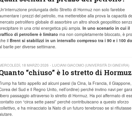
Un'interruzione prolungata dello Stretto di Hormuz non solo farebbe
aumentare i prezzi del petrolio, ma metterebbe alla prova la capacità de
mercato petrolifero globale di assorbire un altro shock geopolitico senz
precipitare in una crisi energetica più ampia.
In uno scenario in cui il
traffico di petroliere è limitato
ma non completamente bloccato, è pro
che il
Brent si stabilizzi in un intervallo compreso tra i 90 e i 100 do
al barile per diverse settimane.
MERCOLEDÌ, 18 MARZO 2026
LUCIANI GIACOMO (UNIVERSITÀ DI GINEVRA)
Quanto “chiuso” è lo stretto di Hormuz
Trump ha fatto appello ad alcuni paesi (la Cina, la Francia, il Giappone,
Corea del Sud e il Regno Unito, nell’ordine) perché inviino navi per garan
libero passaggio attraverso lo stretto di Hormuz. Ha poi affermato di es
contatto con “circa sette paesi” perché contribuiscano a questo sforzo
collettivo, e ha minacciato la Nato di un futuro tenebroso se si rifiutasse
aiutare.