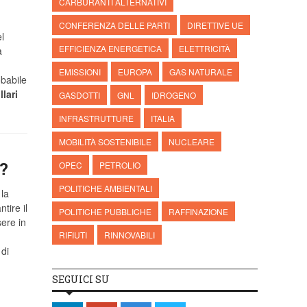
CARBURANTI ALTERNATIVI
CONFERENZA DELLE PARTI
DIRETTIVE UE
l
EFFICIENZA ENERGETICA
ELETTRICITÀ
a
EMISSIONI
EUROPA
GAS NATURALE
babile
llari
GASDOTTI
GNL
IDROGENO
INFRASTRUTTURE
ITALIA
MOBILITÀ SOSTENIBILE
NUCLEARE
?
OPEC
PETROLIO
POLITICHE AMBIENTALI
 la
tire il
POLITICHE PUBBLICHE
RAFFINAZIONE
sere in
RIFIUTI
RINNOVABILI
 di
SEGUICI SU