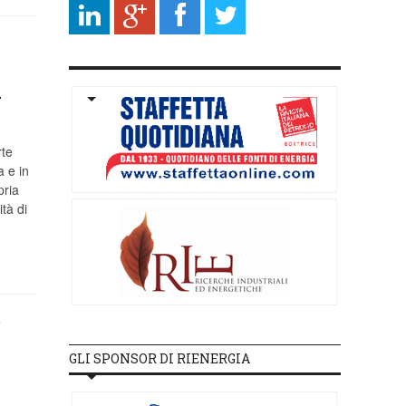
i
rte
 e in
pria
tà di
L
GLI SPONSOR DI RIENERGIA