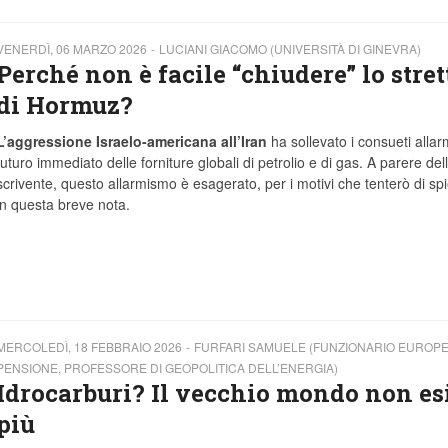
VENERDÌ, 06 MARZO 2026
LUCIANI GIACOMO (UNIVERSITÀ DI GINEVRA)
Perché non è facile “chiudere” lo stret
di Hormuz?
L’aggressione Israelo-americana all’Iran
ha sollevato i consueti allar
futuro immediato delle forniture globali di petrolio e di gas. A parere del
scrivente, questo allarmismo è esagerato, per i motivi che tenterò di sp
in questa breve nota.
MERCOLEDÌ, 18 FEBBRAIO 2026
FURFARI SAMUELE (FUNZIONARIO EUROPE
PENSIONE, PROFESSORE DI GEOPOLITICA DELL’ENERGIA)
Idrocarburi? Il vecchio mondo non es
più