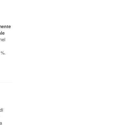
mente
ale
nel
1%.
di
e
ta