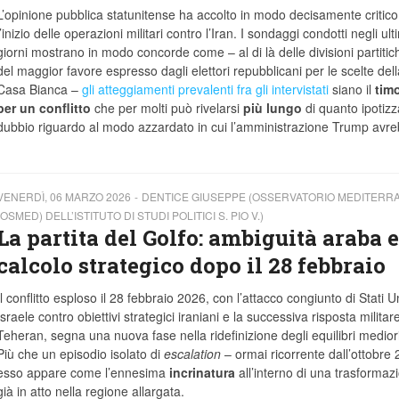
L’opinione pubblica statunitense ha accolto in modo decisamente critico
l’inizio delle operazioni militari contro l’Iran. I sondaggi condotti negli ult
giorni mostrano in modo concorde come – al di là delle divisioni partitic
del maggior favore espresso dagli elettori repubblicani per le scelte dell
Casa Bianca –
gli atteggiamenti prevalenti fra gli intervistati
siano il
tim
per un conflitto
che per molti può rivelarsi
più lungo
di quanto ipotizza
dubbio riguardo al modo azzardato in cui l’amministrazione Trump avr
VENERDÌ, 06 MARZO 2026
DENTICE GIUSEPPE (OSSERVATORIO MEDITERR
(OSMED) DELL’ISTITUTO DI STUDI POLITICI S. PIO V.)
La partita del Golfo: ambiguità araba e
calcolo strategico dopo il 28 febbraio
Il conflitto esploso il 28 febbraio 2026, con l’attacco congiunto di Stati Un
Israele contro obiettivi strategici iraniani e la successiva risposta militare
Teheran, segna una nuova fase nella ridefinizione degli equilibri mediori
Più che un episodio isolato di
escalation
– ormai ricorrente dall’ottobre
esso appare come l’ennesima
incrinatura
all’interno di una trasformaz
già in atto nella regione allargata.