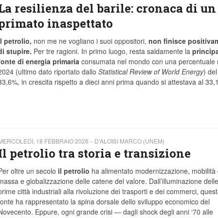
La resilienza del barile: cronaca di un
primato inaspettato
Il petrolio,
non me ne vogliano i suoi oppositori,
non finisce positiva
di stupire.
Per tre ragioni. In primo luogo, resta saldamente la
princip
fonte di energia primaria
consumata nel mondo con una percentuale 
2024 (ultimo dato riportato dallo
Statistical Review of World Energy
) del
33,6%, in crescita rispetto a dieci anni prima quando si attestava al 33,
MERCOLEDÌ, 18 FEBBRAIO 2026
D’ALOISI MARCO (UNEM)
Il petrolio tra storia e transizione
Per oltre un secolo
il petrolio
ha alimentato modernizzazione, mobilità 
massa e globalizzazione delle catene del valore. Dall’illuminazione dell
prime città industriali alla rivoluzione dei trasporti e dei commerci, ques
fonte ha rappresentato la spina dorsale dello sviluppo economico del
Novecento. Eppure, ogni grande crisi — dagli shock degli anni ‘70 alle