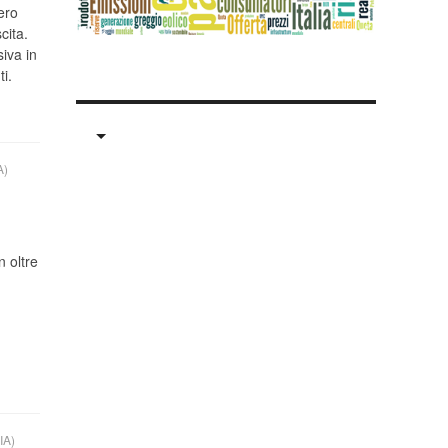
ero
cita.
iva in
i.
A)
 oltre
IA)