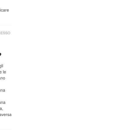
icare
RESSO
?
li
e le
ano
una
una
a,
raversa