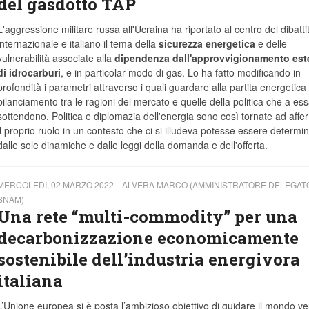
del gasdotto TAP
L'aggressione militare russa all'Ucraina ha riportato al centro del dibatti
internazionale e italiano il tema della
sicurezza energetica
e delle
vulnerabilità associate alla
dipendenza dall'approvvigionamento est
di idrocarburi
, e in particolar modo di gas. Lo ha fatto modificando in
profondità i parametri attraverso i quali guardare alla partita energetica 
bilanciamento tra le ragioni del mercato e quelle della politica che a es
sottendono. Politica e diplomazia dell'energia sono così tornate ad aff
il proprio ruolo in un contesto che ci si illudeva potesse essere determi
dalle sole dinamiche e dalle leggi della domanda e dell'offerta.
MERCOLEDÌ, 02 MARZO 2022
ALVERÀ MARCO (AMMINISTRATORE DELEGATO
SNAM)
Una rete “multi-commodity” per una
decarbonizzazione economicamente
sostenibile dell’industria energivora
italiana
L’Unione europea si è posta l’ambizioso obiettivo di guidare il mondo ve