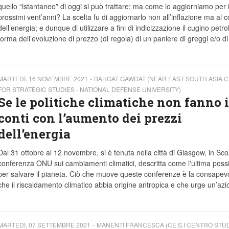
quello “istantaneo” di oggi si può trattare; ma come lo aggiorniamo per 
prossimi vent’anni? La scelta fu di aggiornarlo non all’inflazione ma al c
dell’energia; e dunque di utilizzare a fini di indicizzazione il cugino petrol
forma dell’evoluzione di prezzo (di regola) di un paniere di greggi e/o di
MARTEDÌ, 16 NOVEMBRE 2021
BAHGAT GAWDAT (NEAR EAST SOUTH ASIA 
FOR STRATEGIC STUDIES - NATIONAL DEFENSE UNIVERSITY)
Se le politiche climatiche non fanno i
conti con l’aumento dei prezzi
dell’energia
Dal 31 ottobre al 12 novembre, si è tenuta nella città di Glasgow, in Scoz
conferenza ONU sui cambiamenti climatici, descritta come l'ultima possib
per salvare il pianeta. Ciò che muove queste conferenze è la consapev
che il riscaldamento climatico abbia origine antropica e che urge un’azi
MARTEDÌ, 07 SETTEMBRE 2021
MANENTI FRANCESCA (CE.S.I CENTRO STUD