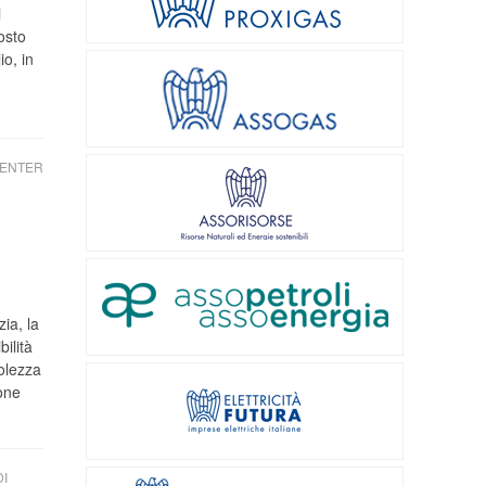
i
osto
io, in
CENTER
ia, la
ilità
olezza
one
I