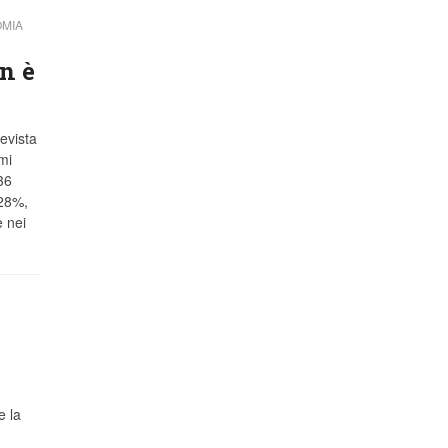
OMIA
n è
evista
mi
36
 28%,
e nei
e la