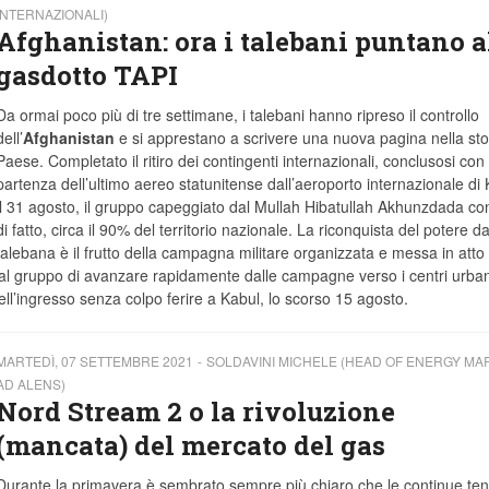
INTERNAZIONALI)
Afghanistan: ora i talebani puntano a
gasdotto TAPI
Da ormai poco più di tre settimane, i talebani hanno ripreso il controllo
dell’
Afghanistan
e si apprestano a scrivere una nuova pagina nella sto
Paese. Completato il ritiro dei contingenti internazionali, conclusosi con 
partenza dell’ultimo aereo statunitense dall’aeroporto internazionale di
il 31 agosto, il gruppo capeggiato dal Mullah Hibatullah Akhunzdada con
di fatto, circa il 90% del territorio nazionale. La riconquista del potere d
talebana è il frutto della campagna militare organizzata e messa in atto 
o al gruppo di avanzare rapidamente dalle campagne verso i centri urbani
ell’ingresso senza colpo ferire a Kabul, lo scorso 15 agosto.
MARTEDÌ, 07 SETTEMBRE 2021
SOLDAVINI MICHELE (HEAD OF ENERGY MA
AD ALENS)
Nord Stream 2 o la rivoluzione
(mancata) del mercato del gas
Durante la primavera è sembrato sempre più chiaro che le continue ten