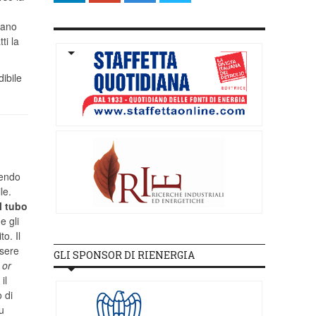
iano
ti la
ibile
sendo
le.
Il tubo
e gli
o. Il
ssere
GLI SPONSOR DI RIENERGIA
 or
il
 di
u