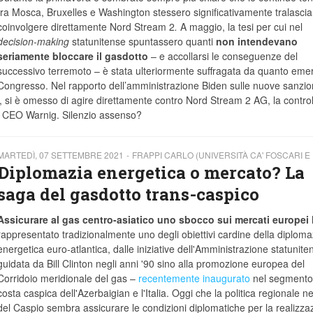
tra Mosca, Bruxelles e Washington stessero significativamente tralascia
coinvolgere direttamente Nord Stream 2
.
A maggio, la tesi per cui nel
decision-making
statunitense spuntassero quanti
non
intendevano
seriamente bloccare il gasdotto
– e accollarsi le conseguenze del
successivo terremoto – è stata ulteriormente suffragata da quanto emer
Congresso. Nel rapporto dell’amministrazione Biden sulle nuove sanzio
, si è omesso di agire direttamente contro Nord Stream 2 AG, la control
o CEO Warnig. Silenzio assenso?
MARTEDÌ, 07 SETTEMBRE 2021
FRAPPI CARLO (UNIVERSITÀ CA' FOSCARI E I
Diplomazia energetica o mercato? La
saga del gasdotto trans-caspico
Assicurare al gas centro-asiatico uno sbocco sui mercati europei
rappresentato tradizionalmente uno degli obiettivi cardine della diploma
energetica euro-atlantica, dalle iniziative dell'Amministrazione statunite
guidata da Bill Clinton negli anni '90 sino alla promozione europea del
Corridoio meridionale del gas –
recentemente inaugurato
nel segmento 
costa caspica dell'Azerbaigian e l'Italia. Oggi che la politica regionale ne
del Caspio sembra assicurare le condizioni diplomatiche per la realizza