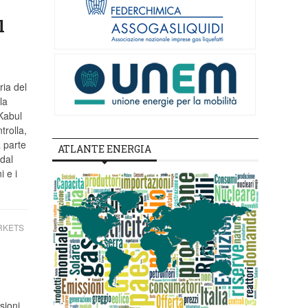
l
ria del
la
 Kabul
trolla,
a parte
ATLANTE ENERGIA
dal
 e i
RKETS
sioni