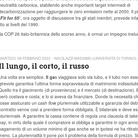
neutralità carbonica, stabilendo anche importanti target intermedi di
decarbonizzazione per raggiungere le zero emissioni nette al 2050. Il p
“
Fit for 55
”, ora oggetto di discussione tra gli stati membri, prevede infat
o ai livelli del 1990.
a COP 26 italo-britannica dello scorso anno, è ormai un impegno inelud
MARTEDÌ, 08 FEBBRAIO 2022
NICOLAZZI MASSIMO (UNIVERSITÀ DI TORINO)
Il lungo, il corto, il russo
Una volta era semplice.
Il ga
s viaggiava solo via tubo, e il tubo non es
girevole garantiva l’ultima forma sopravvissuta di matrimonio indissolubi
Quello tra il giacimento (di provenienza) e il mercato (di destinazione).
però costava e costa; e lo si aveva da finanziare. Donde la necessità ch
fosse assicurato un
cash flow
pluriennale utilizzabile a garanzia del debit
contratto venne così a prendere forma obbligata. È bilaterale e deve e
pluriennale. A garantire la cassa contiene di regola una clausola di
take
pay
, in virtù della quale il compratore si obbliga a garantire in ogni anno 
pagamento di un volume minimo di gas anche se in ipotesi ne ha ritirato
meno. La pluriennalità ti pone poi il problema della formula di prezzo. S