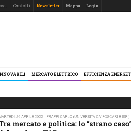
zaci
Contatti
Newsletter
Mappa
Login
INNOVABILI
MERCATO ELETTRICO
EFFICIENZA ENERGE
MARTEDÌ, 26 APRILE 2022
FRAPPI CARLO (UNIVERSITÀ CA' FOSCARI E ISPI)
Tra mercato e politica: lo “strano caso