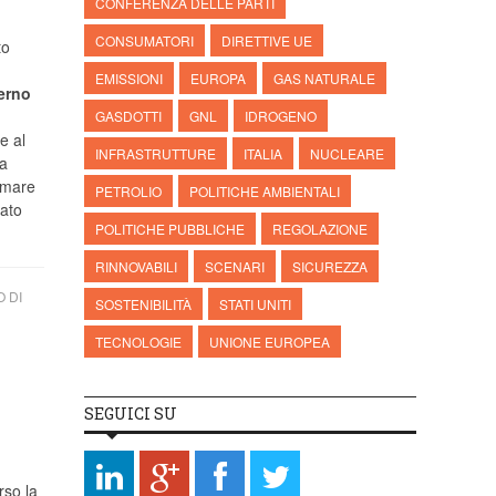
CONFERENZA DELLE PARTI
CONSUMATORI
DIRETTIVE UE
to
EMISSIONI
EUROPA
GAS NATURALE
erno
GASDOTTI
GNL
IDROGENO
e al
INFRASTRUTTURE
ITALIA
NUCLEARE
sa
ermare
PETROLIO
POLITICHE AMBIENTALI
nato
POLITICHE PUBBLICHE
REGOLAZIONE
RINNOVABILI
SCENARI
SICUREZZA
 DI
SOSTENIBILITÀ
STATI UNITI
TECNOLOGIE
UNIONE EUROPEA
SEGUICI SU
rso la