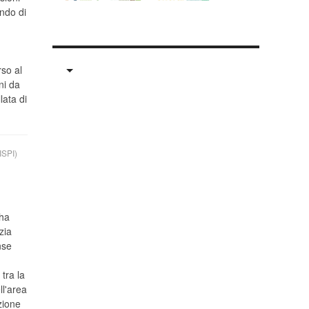
ndo di
so al
ni da
lata di
SPI)
ha
zia
nse
tra la
ll'area
zione