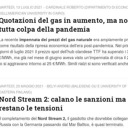
MARTEDÌ, 13 LUGLIO 2021
CARDINALE ROBERTO (DIPARTIMENTO DI ECON
DELL’AMERICAN UNIVERSITY IN CAIRO)
Quotazioni del gas in aumento, ma no
tutta colpa della pandemia
La recente
impennata dei prezzi del gas naturale
era ampiamente pr
come risultato della ripresa economica dell'era post-pandemica. Nei pri
giorni di luglio 2021 il prezzo spot dell’hub olandese TTF ha superato i 
€/MWh, ma già nel mese di giugno aveva visto un’impennata di circa il
o si aggiravano intorno ai 25 €/MWh. Simili rialzi si sono verificati anch
MARTEDÌ, 25 MAGGIO 2021
BELYI ANDREI (BALESENE OU E UNIVERSITY OF
EASTERN FINLAND)
Nord Stream 2: calano le sanzioni ma
restano le tensioni
Il completamento del
Nord Stream 2,
il gasdotto che dovrebbe collegar
Russia con la Germania passando dal Mar Baltico, è quasi terminato.