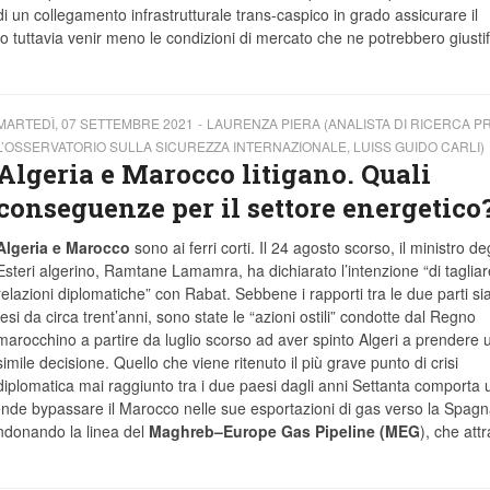
di un collegamento infrastrutturale trans-caspico in grado assicurare il
 tuttavia venir meno le condizioni di mercato che ne potrebbero giustif
MARTEDÌ, 07 SETTEMBRE 2021
LAURENZA PIERA (ANALISTA DI RICERCA P
L’OSSERVATORIO SULLA SICUREZZA INTERNAZIONALE, LUISS GUIDO CARLI)
Algeria e Marocco litigano. Quali
conseguenze per il settore energetico
Algeria e Marocco
sono ai ferri corti. Il 24 agosto scorso, il ministro deg
Esteri algerino, Ramtane Lamamra, ha dichiarato l’intenzione “di tagliar
relazioni diplomatiche” con Rabat. Sebbene i rapporti tra le due parti si
tesi da circa trent’anni, sono state le “azioni ostili” condotte dal Regno
marocchino a partire da luglio scorso ad aver spinto Algeri a prendere 
simile decisione. Quello che viene ritenuto il più grave punto di crisi
diplomatica mai raggiunto tra i due paesi dagli anni Settanta comporta 
tende bypassare il Marocco nelle sue esportazioni di gas verso la Spagn
donando la linea del
Maghreb–Europe Gas Pipeline (MEG
), che att