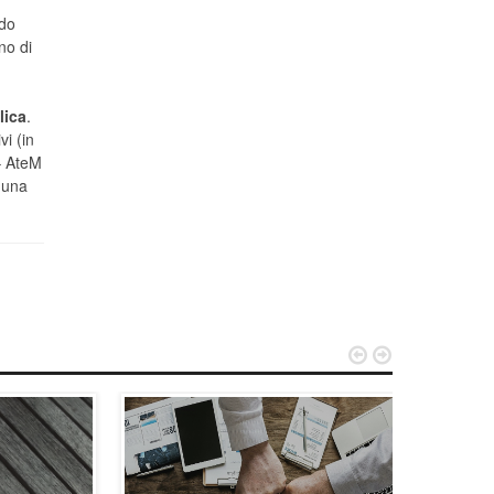
ndo
no di
lica
.
vi (in
 – AteM
 una

