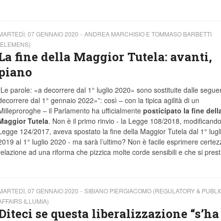
MARTEDÌ, 07 GENNAIO 2020
ANDREA MARCHISIO E TOMMASO BARBETTI
(ELEMENS)
La fine della Maggior Tutela: avanti,
piano
“Le parole: «a decorrere dal 1° luglio 2020» sono sostituite dalle seguen
decorrere dal 1° gennaio 2022»”: così – con la tipica agilità di un
Milleproroghe – il Parlamento ha ufficialmente
posticipato la fine dell
Maggior Tutela
. Non è il primo rinvio - la Legge 108/2018, modificando
Legge 124/2017, aveva spostato la fine della Maggior Tutela dal 1° lugl
2019 al 1° luglio 2020 - ma sarà l’ultimo? Non è facile esprimere certez
relazione ad una riforma che pizzica molte corde sensibili e che si prest
MARTEDÌ, 07 GENNAIO 2020
SIBIANO PIERGIACOMO (REGULATORY & PUBLI
AFFAIRS ILLUMIA)
Diteci se questa liberalizzazione “s’ha