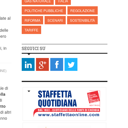
GAS NATURALE
ITALIA
POLITICHE PUBBLICHE
REGOLAZIONE
ate al
RIFORMA
SCENARI
SOSTENIBILITÀ
delle
TARIFFE
bero
, in
SEGUICI SU
INE)
le di
lla
i
itto
i altri
anno