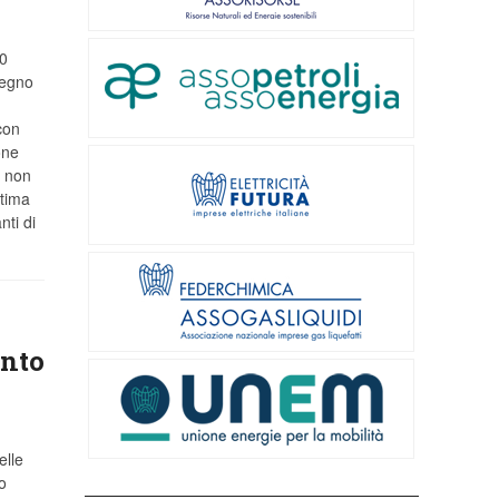
30
segno
con
one
e non
ltima
nti di
unto
elle
o