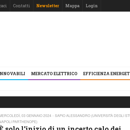
zaci
Contatti
Newsletter
Mappa
Login
INNOVABILI
MERCATO ELETTRICO
EFFICIENZA ENERGE
MERCOLEDÌ, 03 GENNAIO 2024
SAPIO ALESSANDRO (UNIVERSITÀ DEGLI STU
NAPOLI PARTHENOPE)
È solo l’inizio di un incerto calo dei