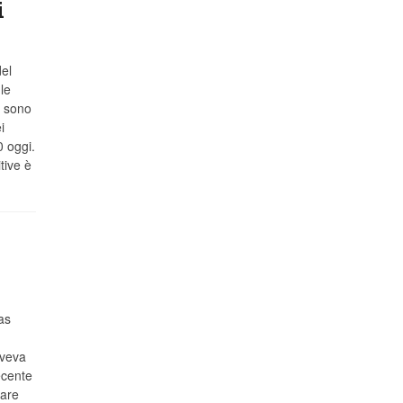
i
del
le
i sono
i
0 oggi.
tive è
as
aveva
ecente
gare