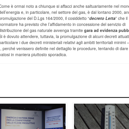
Come è ormai noto a chiunque si affacci anche saltuariamente nel mo
dell’energia e, in particolare, nel settore del gas, è dal lontano 2000, an
promulgazione del D.Lgs 164/2000, il cosiddetto “
decreto Letta
” che il
normatore ha previsto che l’affidamento in concessione del servizio di
distribuzione del gas naturale avvenga tramite
gara ad evidenza pubb
Si è dovuto attendere, tuttavia, la promulgazione di alcuni decreti attuati
particolare i due decreti ministeriali relativi agli ambiti territoriali minimi
 perché venissero definite nel dettaglio le procedure, tentando di dare
tivatosi in maniera piuttosto sporadica.