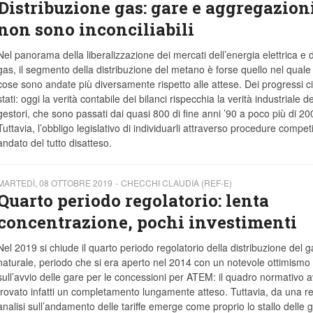
Distribuzione gas: gare e aggregazion
non sono inconciliabili
Nel panorama della liberalizzazione dei mercati dell’energia elettrica e 
gas, il segmento della distribuzione del metano è forse quello nel quale 
cose sono andate più diversamente rispetto alle attese. Dei progressi c
stati: oggi la verità contabile dei bilanci rispecchia la verità industriale de
gestori, che sono passati dai quasi 800 di fine anni ’90 a poco più di 20
Tuttavia, l’obbligo legislativo di individuarli attraverso procedure competi
andato del tutto disatteso.
MARTEDÌ, 08 OTTOBRE 2019
CHECCHI CLAUDIA (REF-E)
Quarto periodo regolatorio: lenta
concentrazione, pochi investimenti
Nel 2019 si chiude il quarto periodo regolatorio della distribuzione del g
naturale, periodo che si era aperto nel 2014 con un notevole ottimismo
sull’avvio delle gare per le concessioni per ATEM: il quadro normativo 
trovato infatti un completamento lungamente atteso. Tuttavia, da una r
analisi sull’andamento delle tariffe emerge come proprio lo stallo delle 