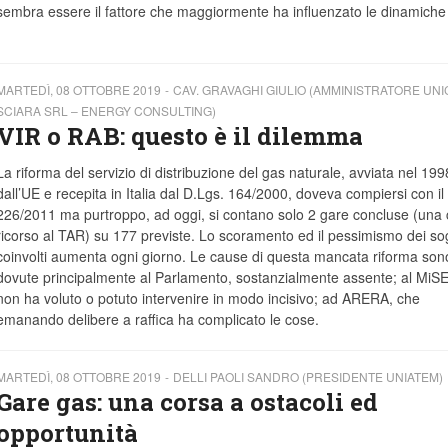
sembra essere il fattore che maggiormente ha influenzato le dinamiche
MARTEDÌ, 08 OTTOBRE 2019
CAV. GRAVAGHI GIULIO (AMMINISTRATORE UNI
SCIARA SRL – ENERGY CONSULTING)
VIR o RAB: questo è il dilemma
La riforma del servizio di distribuzione del gas naturale, avviata nel 199
dall’UE e recepita in Italia dal D.Lgs. 164/2000, doveva compiersi con i
226/2011 ma purtroppo, ad oggi, si contano solo 2 gare concluse (una
ricorso al TAR) su 177 previste. Lo scoramento ed il pessimismo dei sog
coinvolti aumenta ogni giorno. Le cause di questa mancata riforma son
dovute principalmente al Parlamento, sostanzialmente assente; al MiSE
non ha voluto o potuto intervenire in modo incisivo; ad ARERA, che
emanando delibere a raffica ha complicato le cose.
MARTEDÌ, 08 OTTOBRE 2019
DELLI PAOLI SANDRO (PRESIDENTE UNIATEM)
Gare gas: una corsa a ostacoli ed
opportunità