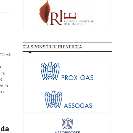
GLI SPONSOR DI RIENERGIA
ti: «a
a
 la
io
ze in
a a
C
 da