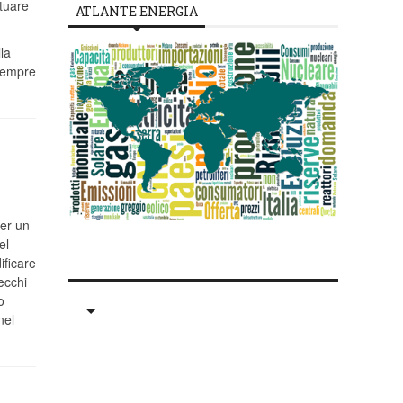
ttuare
ATLANTE ENERGIA
la
 sempre
per un
el
ificare
ecchi
o
nel