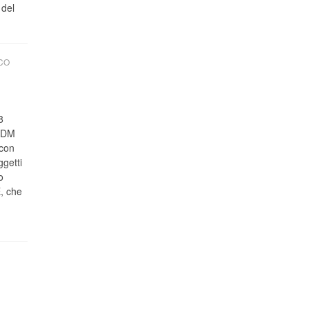
 del
CO
8
l DM
 con
getti
o
, che