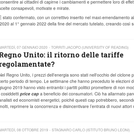
consentire ai cittadini di capirne i cambiamenti e permettere loro di effe
scelte consapevoli, motivate e mirate.
È stato confermato, con un correttivo inserito nel maxi-emendamento al
o 2020 al 1° gennaio 2022 della fine del mercato tutelato, creando così
MARTEDÌ, 07 GENNAIO 2020
TORRITI JACOPO (UNIVERSITY OF READING)
Regno Unito: il ritorno delle tariffe
regolamentate?
Nel Regno Unito, i prezzi dell'energia sono stati nell'occhio del ciclone 
certo periodo di tempo. Le settimane che hanno preceduto le elezioni d
giugno 2019 hanno visto entrambi i partiti politici promettere di non mod
i cosiddetti
price cap
a beneficio dei consumatori. Ciò ha allarmato par
analisti ed economisti energetici, poiché questi cap potrebbero, second
molti, reprimere la concorrenza e disincentivare l’entrata di nuovi attori 
MARTEDÌ, 08 OTTOBRE 2019
STAGNARO CARLO (ISTITUTO BRUNO LEONI)