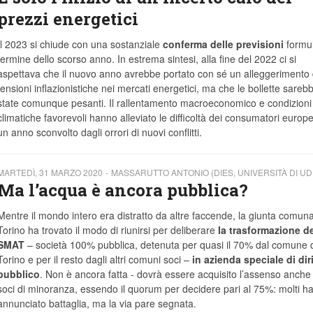
prezzi energetici
Il 2023 si chiude con una sostanziale
conferma delle previsioni
formul
termine dello scorso anno. In estrema sintesi, alla fine del 2022 ci si
aspettava che il nuovo anno avrebbe portato con sé un alleggerimento 
tensioni inflazionistiche nei mercati energetici, ma che le bollette sareb
state comunque pesanti. Il rallentamento macroeconomico e condizioni
climatiche favorevoli hanno alleviato le difficoltà dei consumatori europei
un anno sconvolto dagli orrori di nuovi conflitti.
MARTEDÌ, 31 MARZO 2020
MASSARUTTO ANTONIO (DIES, UNIVERSITÀ DI UD
Ma l’acqua è ancora pubblica?
Mentre il mondo intero era distratto da altre faccende, la giunta comuna
Torino ha trovato il modo di riunirsi per deliberare
la trasformazione de
SMAT
– società 100% pubblica, detenuta per quasi il 70% dal comune d
Torino e per il resto dagli altri comuni soci –
in azienda speciale di dir
pubblico
. Non è ancora fatta - dovrà essere acquisito l’assenso anche d
soci di minoranza, essendo il quorum per decidere pari al 75%: molti h
annunciato battaglia, ma la via pare segnata.