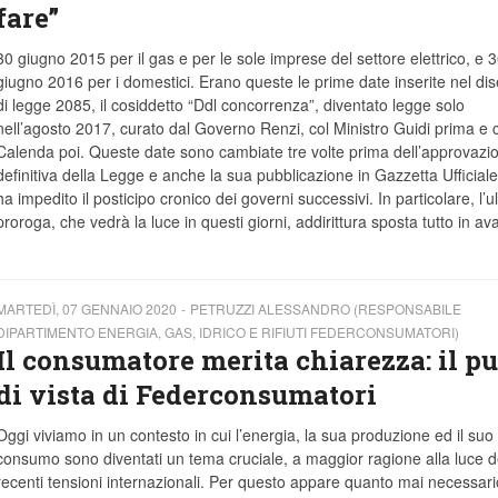
fare”
30 giugno 2015 per il gas e per le sole imprese del settore elettrico, e 
giugno 2016 per i domestici. Erano queste le prime date inserite nel di
di legge 2085, il cosiddetto “Ddl concorrenza”, diventato legge solo
nell’agosto 2017, curato dal Governo Renzi, col Ministro Guidi prima e 
Calenda poi. Queste date sono cambiate tre volte prima dell’approvazi
definitiva della Legge e anche la sua pubblicazione in Gazzetta Ufficial
ha impedito il posticipo cronico dei governi successivi. In particolare, l’u
proroga, che vedrà la luce in questi giorni, addirittura sposta tutto in ava
MARTEDÌ, 07 GENNAIO 2020
PETRUZZI ALESSANDRO (RESPONSABILE
DIPARTIMENTO ENERGIA, GAS, IDRICO E RIFIUTI FEDERCONSUMATORI)
Il consumatore merita chiarezza: il p
di vista di Federconsumatori
Oggi viviamo in un contesto in cui l’energia, la sua produzione ed il suo
consumo sono diventati un tema cruciale, a maggior ragione alla luce d
recenti tensioni internazionali. Per questo appare quanto mai necessari