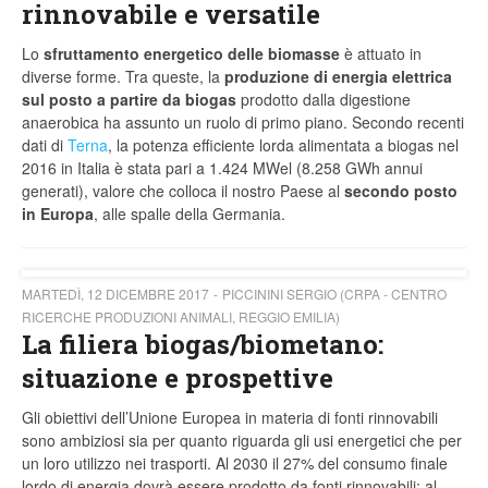
rinnovabile e versatile
Lo
sfruttamento energetico delle biomasse
è attuato in
diverse forme. Tra queste, la
produzione di energia elettrica
sul posto a partire da biogas
prodotto dalla digestione
anaerobica ha assunto un ruolo di primo piano. Secondo recenti
dati di
Terna
, la potenza efficiente lorda alimentata a biogas nel
2016 in Italia è stata pari a 1.424 MWel (8.258 GWh annui
generati), valore che colloca il nostro Paese al
secondo posto
in Europa
, alle spalle della Germania.
MARTEDÌ, 12 DICEMBRE 2017
PICCININI SERGIO (CRPA - CENTRO
RICERCHE PRODUZIONI ANIMALI, REGGIO EMILIA)
La filiera biogas/biometano:
situazione e prospettive
Gli obiettivi dell’Unione Europea in materia di fonti rinnovabili
sono ambiziosi sia per quanto riguarda gli usi energetici che per
un loro utilizzo nei trasporti. Al 2030 il 27% del consumo finale
lordo di energia dovrà essere prodotto da fonti rinnovabili; al