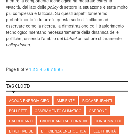
mentre la componente tecnologica ha mostrato estrema
vivacità, dal lato delle
policy
di settore la situazione è stata molto
più complessa e faticosa. Su questi aspetti torneremo
probabilmente in futuro: in questa sede ci limitiamo ad
osservare come la ricerca, la dimostrazione ed il trasferimento
tecnologico risentano necessariamente della dinamica delle
politiche, essendo l’ambito dei
biofuel
un settore chiaramente
policy-driven
.
Page 8 of 9
1
2
3
4
5
6
7
8
9
»
TAG CLOUD
ACQUA-ENERGIA-CIBO
AMBIENTE
BIOCARBURANTI
BOLLETTE
CAMBIAMENTO CLIMATICO
CARBONE
CARBURANTI
CARBURANTI ALTERNATIVI
CONSUMATORI
DIRETTIVE UE
EFFICIENZA ENERGETICA
ELETTRICITÀ