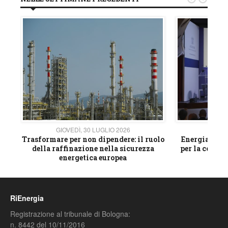
GIOVEDÌ, 30 LUGLIO 2026
GIOVE
ico
Trasformare per non dipendere: il ruolo
Energia e mat
della raffinazione nella sicurezza
per la compet
energetica europea
RiEnergia
Registrazione al tribunale di Bologna:
n. 8442 del 10/11/2016