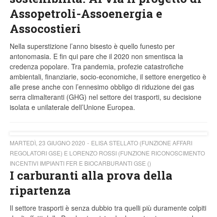
Assopetroli-Assoenergia e
Assocostieri
Nella superstizione l’anno bisesto è quello funesto per
antonomasia. E fin qui pare che il 2020 non smentisca la
credenza popolare. Tra pandemia, profezie catastrofiche
ambientali, finanziarie, socio-economiche, il settore energetico è
alle prese anche con l’ennesimo obbligo di riduzione dei gas
serra climalteranti (GHG) nel settore dei trasporti, su decisione
isolata e unilaterale dell’Unione Europea.
MARTEDÌ, 23 GIUGNO 2020
ELISA STELLATO (FUNZIONE AFFARI
REGOLATORI GSE) E LORENZO ROSSI (FUNZIONE RICONOSCIMENTO
INCENTIVI IMPIANTI FER E BIOCARBURANTI GSE ()
I carburanti alla prova della
ripartenza
Il settore trasporti è senza dubbio tra quelli più duramente colpiti