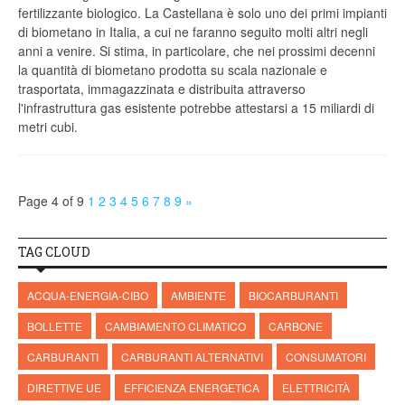
fertilizzante biologico. La Castellana è solo uno dei primi impianti
di biometano in Italia, a cui ne faranno seguito molti altri negli
anni a venire. Si stima, in particolare, che nei prossimi decenni
la quantità di biometano prodotta su scala nazionale e
trasportata, immagazzinata e distribuita attraverso
l'infrastruttura gas esistente potrebbe attestarsi a 15 miliardi di
metri cubi.
Page 4 of 9
1
2
3
4
5
6
7
8
9
»
TAG CLOUD
ACQUA-ENERGIA-CIBO
AMBIENTE
BIOCARBURANTI
BOLLETTE
CAMBIAMENTO CLIMATICO
CARBONE
CARBURANTI
CARBURANTI ALTERNATIVI
CONSUMATORI
DIRETTIVE UE
EFFICIENZA ENERGETICA
ELETTRICITÀ