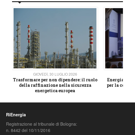
GIOVEDÌ, 30 LUGLIO 2026
GIOVE
ico
Trasformare per non dipendere: il ruolo
Energia e mat
della raffinazione nella sicurezza
per la compet
energetica europea
RiEnergia
Registrazione al tribunale di Bologna:
n. 8442 del 10/11/2016