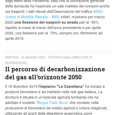
dagli effetti della Pandemia, visto che la contrazione generale
della domanda ha trascinato un calo inatteso dei consumi anche
nei trasporti. I dati rilevati dall’Osservatorio del traffico
ANAS
(Indice di Mobilità Rilevata – IMR)
infatti, mostrano per marzo
2020
una flessione dei trasporti su strada
pari al -55%
rispetto al mese di marzo dell’anno precedente e per aprile
2020, una flessione pari al -75%, sempre con riferimento ad
aprile 2019.
MARTEDÌ, 12 MAGGIO 2020
PETERS DAAN (DIRECTOR AT
GUIDEHOUSE)
Il percorso di decarbonizzazione
del gas all’orizzonte 2050
Il 18 dicembre 2019
l'impianto "La Castellana"
ha iniziato a
produrre biometano e ad iniettarlo nella rete gas italiana. La
struttura è situata in un'azienda agricola lombarda che ha
adottato il modello “
Biogas Fatto Bene
” che consiste nella
produzione di biometano da residui agricoli e colture stagionali,
utilizzando gli scarti della digestione anaerobica come