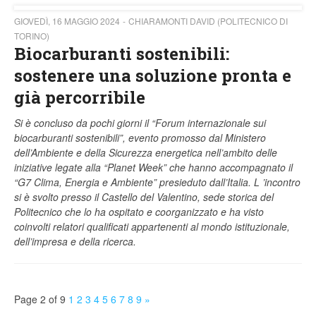
GIOVEDÌ, 16 MAGGIO 2024
CHIARAMONTI DAVID (POLITECNICO DI
TORINO)
Biocarburanti sostenibili:
sostenere una soluzione pronta e
già percorribile
Si è concluso da pochi giorni il “Forum internazionale sui
biocarburanti sostenibili”, evento promosso dal Ministero
dell’Ambiente e della Sicurezza energetica nell’ambito delle
iniziative legate alla “Planet Week” che hanno accompagnato il
“G7 Clima, Energia e Ambiente” presieduto dall’Italia.
L ’incontro
si è svolto presso il Castello del Valentino, sede storica del
Politecnico che lo ha ospitato e coorganizzato e ha visto
coinvolti relatori qualificati appartenenti al mondo istituzionale,
dell’impresa e della ricerca.
Page 2 of 9
1
2
3
4
5
6
7
8
9
»