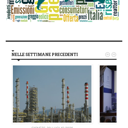
NELLE SETTIMANE PRECEDENTI


GIOVEDÌ, 30 LUGLIO 2026
GIOVE