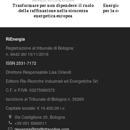
ico
Trasformare per non dipendere: il ruolo
Energia e mat
della raffinazione nella sicurezza
per la compet
energetica europea
RiEnergia
Registrazione al tribunale di Bologna:
n. 8442 del 10/11/2016
ISSN 2531-7172
Direttore Responsabile Lisa Orlandi
Editore Rie-Ricerche Industriali ed Energetiche Srl
C.F. e P.IVA: 03275580375
Iscrizione al Tribunale di Bologna n. 35269
Capitale sociale: € 10.400,00 i.v.
Via Castiglione 25, Bologna
+39 051 6560011
rienergia@staffettaonline.com