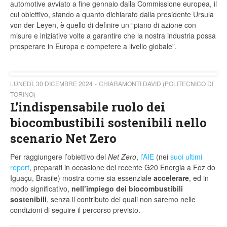
automotive avviato a fine gennaio dalla Commissione europea, il
cui obiettivo, stando a quanto dichiarato dalla presidente Ursula
von der Leyen, è quello di definire un “piano di azione con
misure e iniziative volte a garantire che la nostra industria possa
prosperare in Europa e competere a livello globale”.
LUNEDÌ, 30 DICEMBRE 2024
CHIARAMONTI DAVID (POLITECNICO DI
TORINO)
L’indispensabile ruolo dei
biocombustibili sostenibili nello
scenario Net Zero
Per raggiungere l’obiettivo del
Net Zero
,
l’AIE
(nei
suoi ultimi
report
, preparati in occasione del recente G20 Energia a Foz do
Iguaçu, Brasile) mostra come sia essenziale
accelerare
, ed in
modo significativo,
nell’impiego dei biocombustibili
sostenibili
, senza il contributo dei quali non saremo nelle
condizioni di seguire il percorso previsto.