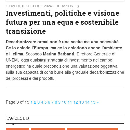
GIOVEDÌ, 10 OTTOBRE 2024
REDAZIONE ()
Investimenti, politiche e visione
futura per una equa e sostenibile
transizione
Decarbonizzare ormai non è una scelta ma una necessità.
Ce lo chiede l’Europa, ma ce lo chiedono anche l’ambiente
e il clima.
Secondo
Marina Barbanti,
Direttore Generale di
UNEM, oggi qualsiasi strategia di investimento nel campo
energetico ha quale precondizione una valutazione oggettiva
sulla sua capacità di contribuire alla graduale decarbonizzazione
dei processi e dei prodotti.
Page 3 of 15
1
2
3
4
5
6
7
8
9
10
11
12
13
14
15
»
TAG CLOUD