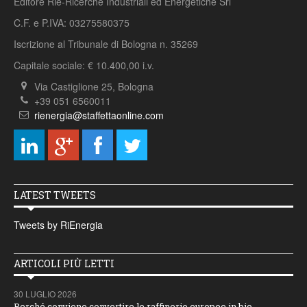
Editore Rie-Ricerche Industriali ed Energetiche Srl
C.F. e P.IVA: 03275580375
Iscrizione al Tribunale di Bologna n. 35269
Capitale sociale: € 10.400,00 i.v.
Via Castiglione 25, Bologna
+39 051 6560011
rienergia@staffettaonline.com
LATEST TWEETS
Tweets by RiEnergia
ARTICOLI PIÙ LETTI
30 LUGLIO 2026
Perché conviene convertire le raffinerie europee in bio-