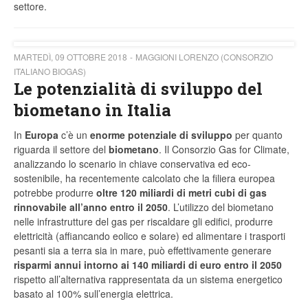
settore.
MARTEDÌ, 09 OTTOBRE 2018
MAGGIONI LORENZO (CONSORZIO
ITALIANO BIOGAS)
Le potenzialità di sviluppo del
biometano in Italia
In
Europa
c’è un
enorme potenziale di sviluppo
per quanto
riguarda il settore del
biometano
. Il Consorzio Gas for Climate,
analizzando lo scenario in chiave conservativa ed eco-
sostenibile, ha recentemente calcolato che la filiera europea
potrebbe produrre
oltre 120 miliardi di metri cubi di gas
rinnovabile all’anno entro il 2050
. L’utilizzo del biometano
nelle infrastrutture del gas per riscaldare gli edifici, produrre
elettricità (affiancando eolico e solare) ed alimentare i trasporti
pesanti sia a terra sia in mare, può effettivamente generare
risparmi annui intorno ai 140 miliardi di euro entro il 2050
rispetto all’alternativa rappresentata da un sistema energetico
basato al 100% sull’energia elettrica.