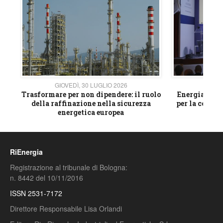
GIOVEDÌ, 30 LUGLIO 2026
GIOVE
ico
Trasformare per non dipendere: il ruolo
Energia e mat
della raffinazione nella sicurezza
per la compet
energetica europea
RiEnergia
Registrazione al tribunale di Bologna:
n. 8442 del 10/11/2016
ISSN 2531-7172
Direttore Responsabile Lisa Orlandi