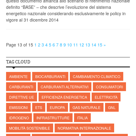
questo documento affianca allo scenario di riferimento nazionale
definito “BASE” – che descrive l’evoluzione del sistema
energetico nazionale considerando esclusivamente le policy in
vigore al 31 dicembre 2014
Page 13 of 15
1
2
3
4
5
6
7
8
9
10
11
12
13
14
15
»
TAG CLOUD
AMBIENTE
BIOCARBURANTI
CAMBIAMENTO CLIMATICO
CARBURANTI
CARBURANTI ALTERNATIVI
CONSUMATORI
DIRETTIVE UE
EFFICIENZA ENERGETICA
ELETTRICITÀ
EMISSIONI
ETS
EUROPA
GAS NATURALE
GNL
IDROGENO
INFRASTRUTTURE
ITALIA
MOBILITÀ SOSTENIBILE
NORMATIVA INTERNAZIONALE