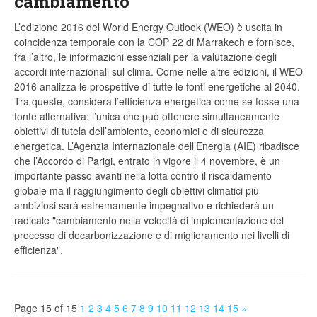
cambiamento
L’edizione 2016 del World Energy Outlook (WEO) è uscita in
coincidenza temporale con la COP 22 di Marrakech e fornisce,
fra l’altro, le informazioni essenziali per la valutazione degli
accordi internazionali sul clima. Come nelle altre edizioni, il WEO
2016 analizza le prospettive di tutte le fonti energetiche al 2040.
Tra queste, considera l’efficienza energetica come se fosse una
fonte alternativa: l’unica che può ottenere simultaneamente
obiettivi di tutela dell’ambiente, economici e di sicurezza
energetica. L’Agenzia Internazionale dell’Energia (AIE) ribadisce
che l’Accordo di Parigi, entrato in vigore il 4 novembre, è un
importante passo avanti nella lotta contro il riscaldamento
globale ma il raggiungimento degli obiettivi climatici più
ambiziosi sarà estremamente impegnativo e richiederà un
radicale "cambiamento nella velocità di implementazione del
processo di decarbonizzazione e di miglioramento nei livelli di
efficienza".
Page 15 of 15
1
2
3
4
5
6
7
8
9
10
11
12
13
14
15
»