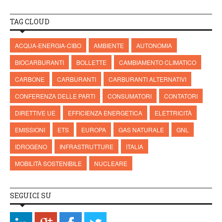
TAG CLOUD
ACQUA-ENERGIA-CIBO
AMBIENTE
AUTONOMIA
BIOCARBURANTI
BOLLETTE
CAMBIAMENTO CLIMATICO
CARBONE
CARBURANTI
CARBURANTI ALTERNATIVI
CONFERENZA DELLE PARTI
CONSUMATORI
CONTATORI
DIRETTIVE UE
EFFICIENZA ENERGETICA
ELETTRICITÀ
EMISSIONI
ETS
EUROPA
GAS NATURALE
GNL
IDROGENO
INFRASTRUTTURE
ITALIA
MOBILITÀ SOSTENIBILE
NUCLEARE
SEGUICI SU