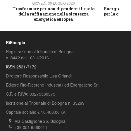
GIOVEDÌ, 30 LUGLIO 2026
GIOVE
ico
Trasformare per non dipendere: il ruolo
Energia e mat
della raffinazione nella sicurezza
per la compet
energetica europea
RiEnergia
Registrazione al tribunale di Bologna:
n. 8442 del 10/11/2016
ISSN 2531-7172
Direttore Responsabile Lisa Orlandi
Editore Rie-Ricerche Industriali ed Energetiche Srl
C.F. e P.IVA: 03275580375
Iscrizione al Tribunale di Bologna n. 35269
Capitale sociale: € 10.400,00 i.v.
Via Castiglione 25, Bologna
+39 051 6560011