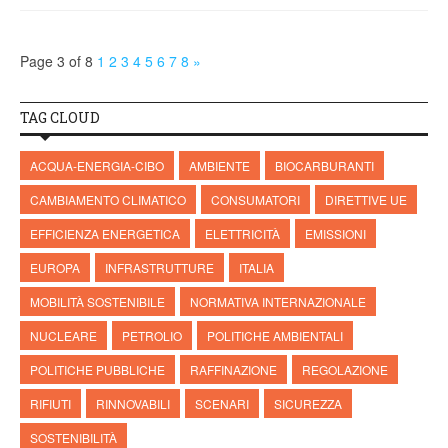
Page 3 of 8
1
2
3
4
5
6
7
8
»
TAG CLOUD
ACQUA-ENERGIA-CIBO
AMBIENTE
BIOCARBURANTI
CAMBIAMENTO CLIMATICO
CONSUMATORI
DIRETTIVE UE
EFFICIENZA ENERGETICA
ELETTRICITÀ
EMISSIONI
EUROPA
INFRASTRUTTURE
ITALIA
MOBILITÀ SOSTENIBILE
NORMATIVA INTERNAZIONALE
NUCLEARE
PETROLIO
POLITICHE AMBIENTALI
POLITICHE PUBBLICHE
RAFFINAZIONE
REGOLAZIONE
RIFIUTI
RINNOVABILI
SCENARI
SICUREZZA
SOSTENIBILITÀ