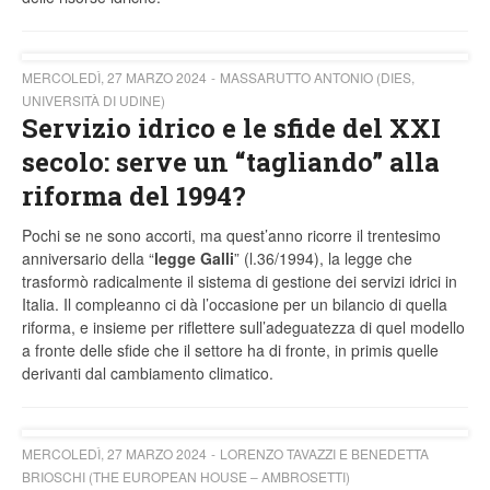
MERCOLEDÌ, 27 MARZO 2024
MASSARUTTO ANTONIO (DIES,
UNIVERSITÀ DI UDINE)
Servizio idrico e le sfide del XXI
secolo: serve un “tagliando” alla
riforma del 1994?
Pochi se ne sono accorti, ma quest’anno ricorre il trentesimo
anniversario della “
legge Galli
” (l.36/1994), la legge che
trasformò radicalmente il sistema di gestione dei servizi idrici in
Italia. Il compleanno ci dà l’occasione per un bilancio di quella
riforma, e insieme per riflettere sull’adeguatezza di quel modello
a fronte delle sfide che il settore ha di fronte, in primis quelle
derivanti dal cambiamento climatico.
MERCOLEDÌ, 27 MARZO 2024
LORENZO TAVAZZI E BENEDETTA
BRIOSCHI (THE EUROPEAN HOUSE – AMBROSETTI)