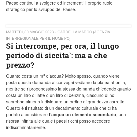
Paese continui a svolgere ed incrementi il proprio ruolo
strategico per lo sviluppo del Paese.
MARTEDÌ, 30 MAGGIO 2023
GARDELLA MARCO (AGENZIA
INTERREGIONALE PER IL FIUME PO)
Si interrompe, per ora, il lungo
periodo di siccita`: ma a che
prezzo?
3
Quanto costa un m
d’acqua? Molto spesso, quando viene
posta questa domanda ai convegni vediamo la platea attonita,
mentre se riproponessimo la stessa domanda chiedendo quanto
costa un litro di latte o un litro di benzina, ciascuno di noi
saprebbe almeno individuare un ordine di grandezza corretto.
Questo è il risultato di un decadimento culturale che ci ha
portato a considerare
l’acqua un elemento secondario
, una
risorsa infinita alle quale i paesi ricchi posso accedere
indiscriminatamente.