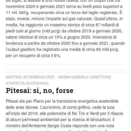
da luglio, si assiste a una nuova risalita, con un output che fra
novembre 2020 e gennaio 2021 torna su livelli poco superiori a
11 mil. bbl/g, recuperando circa un terzo del taglio registrato. È
stato, invece, minore l’impatto sul gas naturale. Quest’ultimo, in
media, ha raggiunto un massimo storico di circa 87 miliardi di
piedi cubi al giorno (mld pc/g) da ottobre 2019 a gennaio 2020,
valore ridottosi di circa un 10% a giugno 2020. Inversione di
tendenza a partire da ottobre 2020 fino a gennaio 2021, quando
l’output gasifero ha registrato una media di circa 83 mld pc/g,
per un recupero di circa il 6%.
MARTEDÌ, 02 FEBBRAIO 2021
MASINI GABRIELE (DIRETTORE
STAFFETTA QUOTIDIANA)
Pitesai: si, no, forse
Pitesai sta per Piano per la transizione energetica sostenibile
delle aree idonee. L’acronimo, di conio grillino, vede la luce
all’inizio del 2019: alle polemiche di No Triv e Verdi per il rilascio
di alcuni permessi ambientali per la ricerca di idrocarburi, il
ministro dell’Ambiente Sergio Costa risponde con una nota