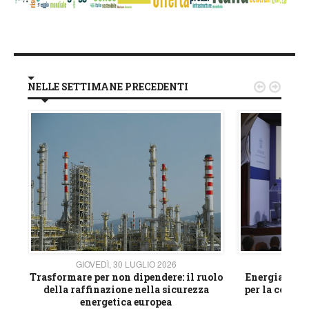
NELLE SETTIMANE PRECEDENTI


GIOVEDÌ, 30 LUGLIO 2026
GIOVE
ico
Trasformare per non dipendere: il ruolo
Energia e mat
della raffinazione nella sicurezza
per la compet
energetica europea