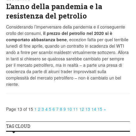
L’anno della pandemia e la
resistenza del petrolio
Considerando l’imperversare della pandemia e il conseguente
crollo dei consumi,
il prezzo del petrolio nel 2020 si è
comportato abbastanza bene
, eccezion fatta per quel terribile
lunedì di fine aprile, quando un contratto in scadenza del WTI
andò a finire per scambi maldestri virtualmente sottozero. Allora
in tanti si chiesero se qualcosa sarebbe cambiato per sempre
per il mercato petrolifero, ma in realtà – a parte una presa di
coscienza da parte di alcuni trader improvvisati sulla
complessità del mercato petrolifero – non è cambiato un bel
niente.
Page 13 of 15
1
2
3
4
5
6
7
8
9
10
11
12
13
14
15
»
TAG CLOUD