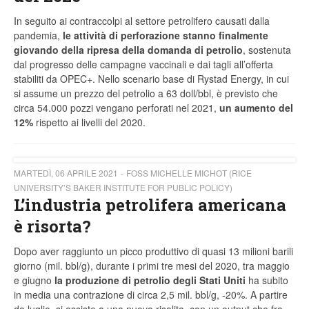
In seguito ai contraccolpi al settore petrolifero causati dalla
pandemia,
le attività di perforazione stanno finalmente
giovando della ripresa della domanda di petrolio
, sostenuta
dal progresso delle campagne vaccinali e dai tagli all’offerta
stabiliti da OPEC+. Nello scenario base di Rystad Energy, in cui
si assume un prezzo del petrolio a 63 doll/bbl, è previsto che
circa 54.000 pozzi vengano perforati nel 2021,
un aumento del
12%
rispetto ai livelli del 2020.
MARTEDÌ, 06 APRILE 2021
FOSS MICHELLE MICHOT (RICE
UNIVERSITY’S BAKER INSTITUTE FOR PUBLIC POLICY)
L’industria petrolifera americana
è risorta?
Dopo aver raggiunto un picco produttivo di quasi 13 milioni barili
giorno (mil. bbl/g), durante i primi tre mesi del 2020, tra maggio
e giugno
la produzione di petrolio degli Stati Uniti
ha subito
in media una contrazione di circa 2,5 mil. bbl/g, -20%. A partire